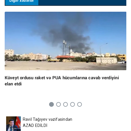
Digər xəbərlər
Küveyt ordusu raket və PUA hücumlarına cavab verdiyini
elan etdi
Ravil Tağıyev vəzifəsindən
AZAD EDİLDİ