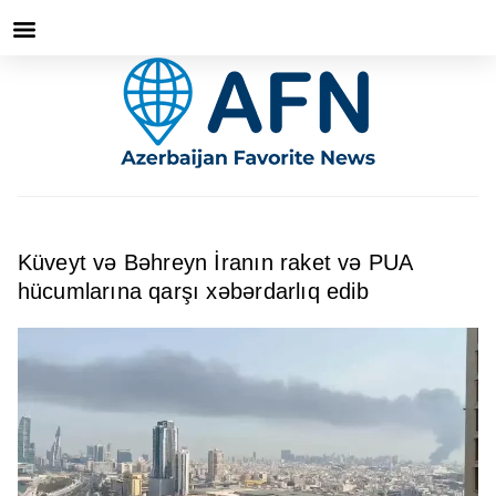
Küveyt və Bəhreyn İranın raket və PUA
hücumlarına qarşı xəbərdarlıq edib