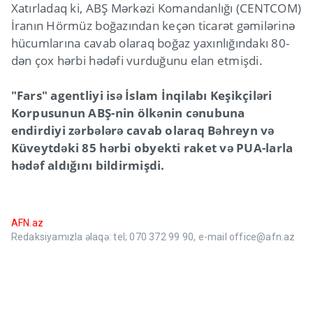
Xatırladaq ki, ABŞ Mərkəzi Komandanlığı (CENTCOM)
İranın Hörmüz boğazından keçən ticarət gəmilərinə
hücumlarına cavab olaraq boğaz yaxınlığındakı 80-
dən çox hərbi hədəfi vurduğunu elan etmişdi.
"Fars" agentliyi isə İslam İnqilabı Keşikçiləri
Korpusunun ABŞ-nin ölkənin cənubuna
endirdiyi zərbələrə cavab olaraq Bəhreyn və
Küveytdəki 85 hərbi obyekti raket və PUA-larla
hədəf aldığını bildirmişdi.
AFN.az
Redaksiyamızla əlaqə: tel; 070 372 99 90, e-mail office@afn.az