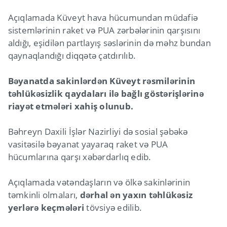
Açıqlamada Küveyt hava hücumundan müdafiə
sistemlərinin raket və PUA zərbələrinin qarşısını
aldığı, eşidilən partlayış səslərinin də məhz bundan
qaynaqlandığı diqqətə çatdırılıb.
Bəyanatda sakinlərdən Küveyt rəsmilərinin
təhlükəsizlik qaydaları ilə bağlı göstərişlərinə
riayət etmələri xahiş olunub.
Bəhreyn Daxili İşlər Nazirliyi də sosial şəbəkə
vasitəsilə bəyanat yayaraq raket və PUA
hücumlarına qarşı xəbərdarlıq edib.
Açıqlamada vətəndaşların və ölkə sakinlərinin
təmkinli olmaları,
dərhal ən yaxın təhlükəsiz
yerlərə keçmələri
tövsiyə edilib.