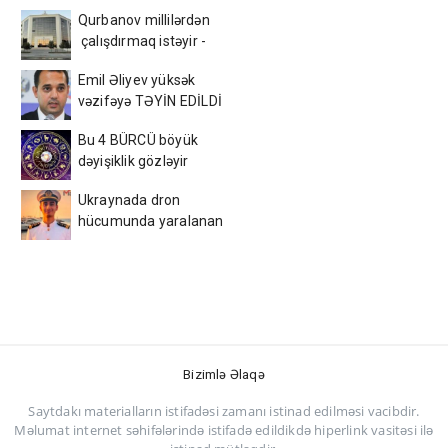
Qurbanov millilərdən
çalışdırmaq istəyir -
AFFA-ya sənəd verdi
Emil Əliyev yüksək
vəzifəyə TƏYİN EDİLDİ
Bu 4 BÜRCÜ böyük
dəyişiklik gözləyir
Ukraynada dron
hücumunda yaralanan
azərbaycanlı tələbə
VƏFAT ETDİ
Bizimlə Əlaqə
Saytdakı materialların istifadəsi zamanı istinad edilməsi vacibdir.
Məlumat internet səhifələrində istifadə edildikdə hiperlink vasitəsi ilə