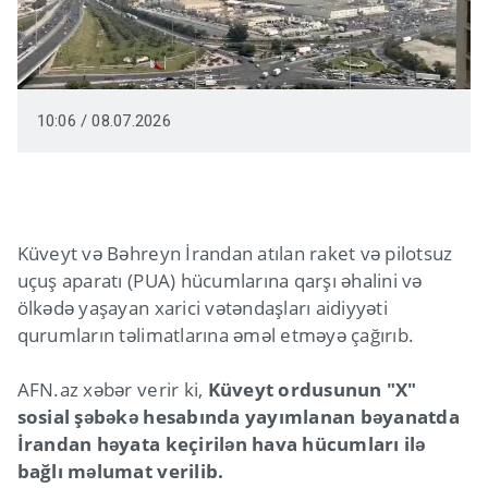
10:06 / 08.07.2026
Küveyt və Bəhreyn İrandan atılan raket və pilotsuz
uçuş aparatı (PUA) hücumlarına qarşı əhalini və
ölkədə yaşayan xarici vətəndaşları aidiyyəti
qurumların təlimatlarına əməl etməyə çağırıb.
AFN.az xəbər verir ki,
Küveyt ordusunun "X"
sosial şəbəkə hesabında yayımlanan bəyanatda
İrandan həyata keçirilən hava hücumları ilə
bağlı məlumat verilib.