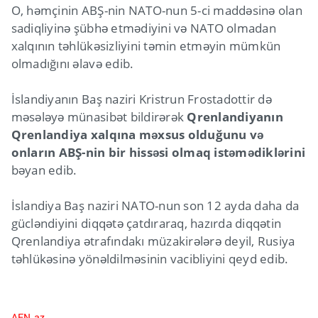
O, həmçinin ABŞ-nin NATO-nun 5-ci maddəsinə olan
sadiqliyinə şübhə etmədiyini və NATO olmadan
xalqının təhlükəsizliyini təmin etməyin mümkün
olmadığını əlavə edib.
İslandiyanın Baş naziri Kristrun Frostadottir də
məsələyə münasibət bildirərək
Qrenlandiyanın
Qrenlandiya xalqına məxsus olduğunu və
onların ABŞ-nin bir hissəsi olmaq istəmədiklərini
bəyan edib.
İslandiya Baş naziri NATO-nun son 12 ayda daha da
gücləndiyini diqqətə çatdıraraq, hazırda diqqətin
Qrenlandiya ətrafındakı müzakirələrə deyil, Rusiya
təhlükəsinə yönəldilməsinin vacibliyini qeyd edib.
AFN.az