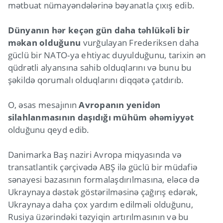
mətbuat nümayəndələrinə bəyanatla çıxış edib.
Dünyanın hər keçən gün daha təhlükəli bir
məkan olduğunu
vurğulayan Frederiksen daha
güclü bir NATO-ya ehtiyac duyulduğunu, tarixin ən
qüdrətli alyansına sahib olduqlarını və bunu bu
şəkildə qorumalı olduqlarını diqqətə çatdırıb.
O, əsas mesajının
Avropanın yenidən
silahlanmasının daşıdığı mühüm əhəmiyyət
olduğunu qeyd edib.
Danimarka Baş naziri Avropa miqyasında və
transatlantik çərçivədə ABŞ ilə güclü bir müdafiə
sənayesi bazasının formalaşdırılmasına, eləcə də
Ukraynaya dəstək göstərilməsinə çağırış edərək,
Ukraynaya daha çox yardım edilməli olduğunu,
Rusiya üzərindəki təzyiqin artırılmasının və bu