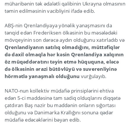
müharibənin tək ədalətli qalibinin Ukrayna olmasının
təmin edilməsinin vacibliyini ifadə edib.
ABŞ-nin Qrenlandiyaya yönəlik yanaşmasını da
tənqid edən Frederiksen ölkəsinin bu məsələdəki
mövqeyinin son dərəcə aydın olduğunu xatırladıb və
Qrenlandiyanın satılıq olmadığını, müttəfiqlər
də daxil olmaqla hər kəsin Qrenlandiya xalqının
öz müqəddəratını təyin etmə hüququna, eləcə
də ölkəsinin ərazi bütövlüyü və suverenliyinə
hörmətlə yanaşmalı olduğunu
vurğulayıb.
NATO-nun kollektiv müdafiə prinsiplərini ehtiva
edən 5-ci maddəsinə tam sadiq olduqlarını diqqətə
çatdıran Baş nazir bu maddənin onların sığortası
olduğunu və Danimarka Krallığını sonuna qədər
müdafiə edəcəklərini bəyan edib.