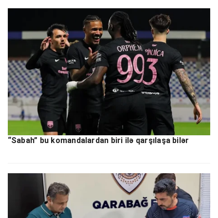
“Sabah” bu komandalardan biri ilə qarşılaşa bilər