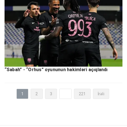
“Sabah” - “Orhus” oyununun hakimləri açıqlandı
1
2
3
...
221
İrəli