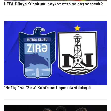
UEFA Dünya Kubokunu boykot etsə nə baş verəcək?
"Neftçi" və "Zirə" Konfrans Liqası ilə vidalaşdı