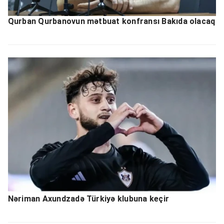
Qurban Qurbanovun mətbuat konfransı Bakıda olacaq
Nəriman Axundzadə Türkiyə klubuna keçir