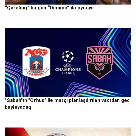
“Qarabağ” bu gün “Dinamo” ilə oynayır
"Sabah"ın "Orhus" ilə matçı planlaşdırılan vaxtdan gec
başlayacaq