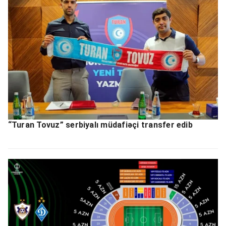
“Turan Tovuz” serbiyalı müdafiəçi transfer edib