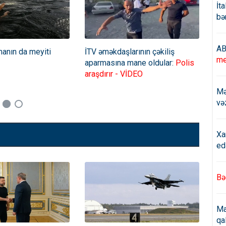
İt
bə
AB
manın da meyiti
İTV əməkdaşlarının çəkiliş
Azə
me
aparmasına mane oldular:
Polis
Erm
araşdırır - VİDEO
köm
Mə
və
Xa
ed
Bə
Ma
qa