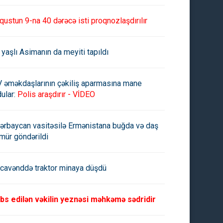
qustun 9-na 40 dərəcə isti proqnozlaşdırılır
 yaşlı Asimanın da meyiti tapıldı
V əməkdaşlarının çəkiliş aparmasına mane
ular:
Polis araşdırır - VİDEO
ərbaycan vasitəsilə Ermənistana buğda və daş
mür göndərildi
cavənddə traktor minaya düşdü
bs edilən vəkilin yeznəsi məhkəmə sədridir