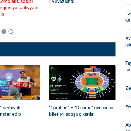
ompleks sosial
ilə əvəzləndi
dər
eqrasiya fəaliyyəti
səb
İr
lib
ke
Av
ra
Ta
əhkəmə sədridir
ta
Ze
Ye
” serbiyalı
“Qarabağ” – “Dinamo” oyununun
“Qa
ansfer edib
biletləri satışa çıxarılır
oyn
Ab