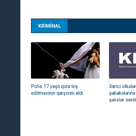
KRİMİNAL
07:08:2026
Polis 17 yaşlı qıza toy
Xarici ölkələ
Media və Yayım Şurası yarad
edilməsinin qarşısını aldı
şəbəkələrinə
şəxslər saxl