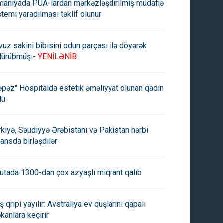
maniyada PUA-lardan mərkəzləşdirilmiş müdafiə
stemi yaradılması təklif olunur
vuz sakini bibisini odun parçası ilə döyərək
dürübmüş -
YENİLƏNİB
əpəz" Hospitalda estetik əməliyyat olunan qadın
dü
rkiyə, Səudiyyə Ərəbistanı və Pakistan hərbi
yansda birləşdilər
utada 1300-dən çox azyaşlı miqrant qalıb
ş qripi yayılır: Avstraliya ev quşlarını qapalı
traliyadan arıqlama
Lökbatan hövzəsi üzrə gətirici
kanlara keçirir