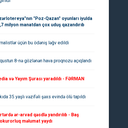
ırıldı
zərlotereya"nın "Poz-Qazan" oyunları iyulda
,7 milyon manatdan çox uduş qazandırıb
rnalistlər üçün bu ödəniş ləğv edildi
qustun 8-nə gözlənən hava proqnozu açıqlandı
dia və Yayım Şurası yaradıldı - FƏRMAN
tərdə ər-arvad qəsdlə
Taylandda məktəbdə silahlı
dırılıb - Baş Prokurorluq
hücum nəticəsində 7 nəfər öldü
lumat yaydı
15 nəfər yaralandı
kıda 35 yaşlı vəzifəli şəxs evində ölü tapıldı
rtərdə ər-arvad qəsdlə yandırılıb - Baş
okurorluq məlumat yaydı