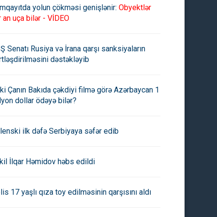
mqayıtda yolun çökməsi genişlənir:
Obyektlər
r an uça bilər - VİDEO
Ş Senatı Rusiya və İrana qarşı sanksiyaların
rtləşdirilməsini dəstəkləyib
ki Çanın Bakıda çəkdiyi filmə görə Azərbaycan 1
lyon dollar ödəyə bilər?
lenski ilk dəfə Serbiyaya səfər edib
kil İlqar Həmidov həbs edildi
lis 17 yaşlı qıza toy edilməsinin qarşısını aldı