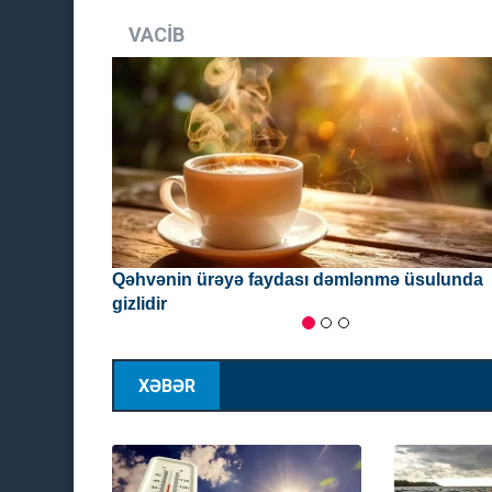
VACİB
AZAL-dan gələn səhv SMS: 106 yerlik təyyarə
Naxçıvandan Bakıya 36 nəfərlə uçdu - VİDEO
07:08:2026
XƏBƏR
Tərtərdə ər-arvad qəsdlə yand