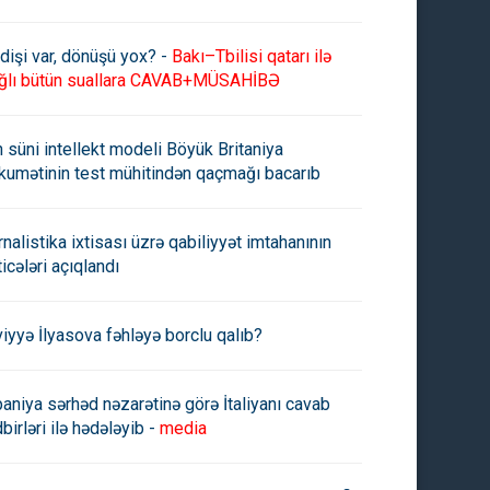
rbaycan zərurət olarsa
Elman Abdullayev UNESCO-da
aynaya qaz tədarük etməyə
geri çağırıldı
dişi var, dönüşü yox? -
Bakı–Tbilisi qatarı ilə
ırdır -
Ceyhun Bayramov
ğlı bütün suallara CAVAB+MÜSAHİBƏ
n süni intellekt modeli Böyük Britaniya
kumətinin test mühitindən qaçmağı bacarıb
rnalistika ixtisası üzrə qabiliyyət imtahanının
ticələri açıqlandı
viyyə İlyasova fəhləyə borclu qalıb?
paniya sərhəd nəzarətinə görə İtaliyanı cavab
birləri ilə hədələyib -
media