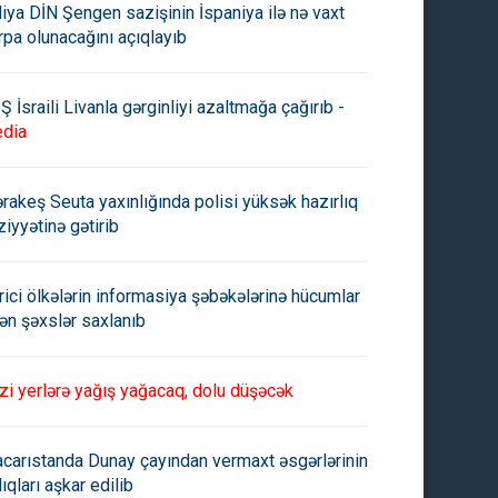
aliya DİN Şengen sazişinin İspaniya ilə nə vaxt
rpa olunacağını açıqlayıb
Ş İsraili Livanla gərginliyi azaltmağa çağırıb -
rbaycan vasitəsilə
Həbs edilən vəkilin yeznəsi
dia
ənistana buğda və daş
məhkəmə sədridir
ür göndərildi
rakeş Seuta yaxınlığında polisi yüksək hazırlıq
ziyyətinə gətirib
rici ölkələrin informasiya şəbəkələrinə hücumlar
ən şəxslər saxlanıb
zi yerlərə yağış yağacaq, dolu düşəcək
carıstanda Dunay çayından vermaxt əsgərlərinin
lıqları aşkar edilib