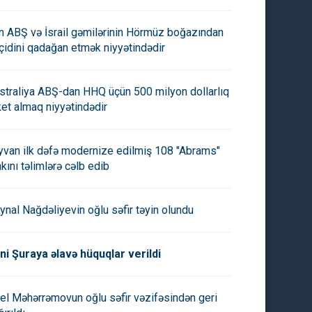
manlarının göz xəstəliyinə
kanalizasiya kollektoru və
əb ola biləcəyi xəbərdarlığı
tullantı sutəmizləyici qurğu tikil
an ABŞ və İsrail gəmilərinin Hörmüz boğazından
-
FOTO/VİDEO
çidini qadağan etmək niyyətindədir
straliya ABŞ-dan HHQ üçün 500 milyon dollarlıq
ket almaq niyyətindədir
yvan ilk dəfə modernize edilmiş 108 "Abrams"
nkını təlimlərə cəlb edib
ynal Nağdəliyevin oğlu səfir təyin olundu
ni Şuraya əlavə hüquqlar verildi
rabağ” bu gün “Dinamo” ilə
"Sabah"ın "Orhus" ilə matçı
ayır
planlaşdırılan vaxtdan gec
başlayacaq
el Məhərrəmovun oğlu səfir vəzifəsindən geri