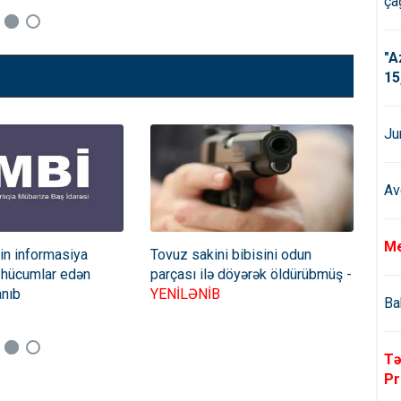
çağ
"A
15
Ju
Av
Me
rin informasiya
Tovuz sakini bibisini odun
Tər
ıldı - FƏRMAN
 hücumlar edən
parçası ilə döyərək öldürübmüş -
yan
anıb
YENİLƏNİB
mə
Ba
Tə
Pr