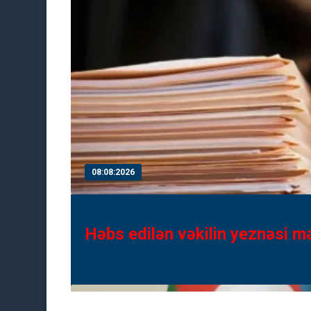
07:08:2026
Media və Yayım Şurası yarad