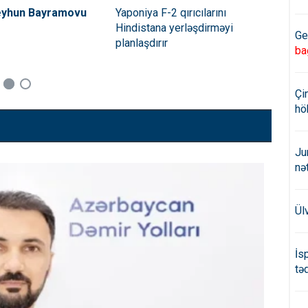
eyhun Bayramovu
Yaponiya F-2 qırıcılarını
Azə
Hindistana yerləşdirməyi
Ukr
Ge
asiya məhkəməsində yekun qərar
planlaşdırır
haz
ba
Çi
hö
Ju
nə
Ül
İs
təd