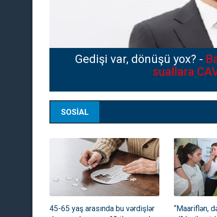
08:08:2026
"Azərlotereya"nın "Poz-Qaz
Paşinyan İlham Əliyevə zəng e
manatdan çox
SOSİAL
45-65 yaş arasında bu vərdişlər
“Maariflən, d