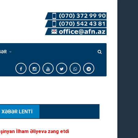
GƏR
VİDEO
XƏBƏR LENTİ
şinyan İlham Əliyevə zəng etdi