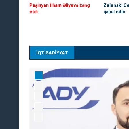
Paşinyan İlham Əliyevə zəng
Zelenski C
etdi
qəbul edib
Arayik və digərlərinin apelly
elan olundu
İQTİSADİYYAT