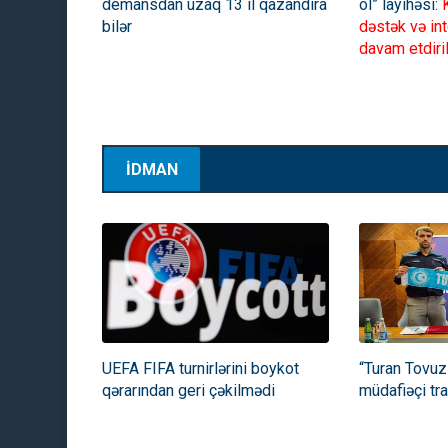
demansdan uzaq 13 il qazandıra
ol” layihəsi:
K
bilər
dəstək və int
davam etdiri
08:08:2026
İDMAN
Həbs edilən vəkilin yeznəsi m
UEFA FIFA turnirlərini boykot
“Turan Tovuz
qərarından geri çəkilmədi
müdafiəçi tr