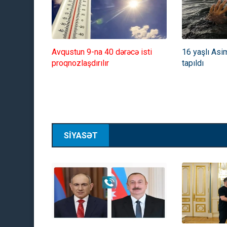
yaydı
Avqustun 9-na 40 dərəcə isti
16 yaşlı Asi
proqnozlaşdırılır
tapıldı
SİYASƏT
06:08:2026