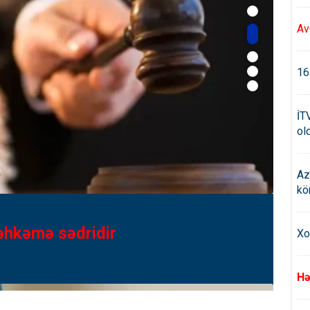
Av
16
İT
old
Az
kö
Xo
ıldı - FƏRMAN
Hə