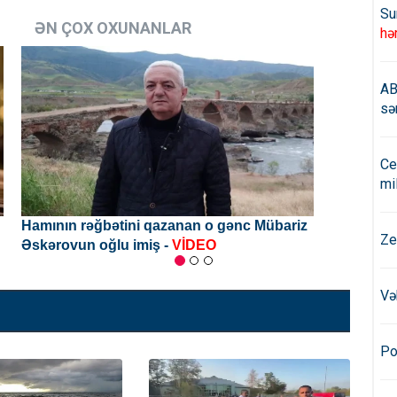
Su
ƏN ÇOX OXUNANLAR
hə
AB
sə
Ce
mi
Prezident təsdiqlədi:
bu saytlara
Ze
məhdudiyyət qoyulacaq
Və
Po
ırılıb - Baş Prokurorluq məlumat