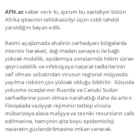
AFN.az
xəbər verir ki, qurum bu xəstəliyin bütün
Afrika qitəsinin təhlükəsizliyi üçün ciddi təhdid
yaratdığını bəyan edib.
Rəsmi açıqlamada əhalinin sərhədyanı bölgələrdə
intensiv hərəkəti, dağ-mədən sənayesi ilə bağlı
yüksək mobillik, epidemiya zonalarında hökm sürən
qeyri-sabitlik və infeksiyaya nəzarət tədbirlərinin
zəif olması ucbatından virusun regional miqyasda
yayılma riskinin çox yüksək olduğu bildirilir. Xüsusilə
yoluxma ocaqlarının Ruanda və Cənubi Sudan
sərhədlərinə yaxın olması narahatlığı daha da artırır.
Fövqəladə vəziyyət rejiminin tətbiqi virusla
mübarizəyə əlavə maliyyə və texniki resursların cəlb
edilməsinə, həmçinin qitə boyu epidemioloji
nəzarətin gücləndirilməsinə imkan verəcək.