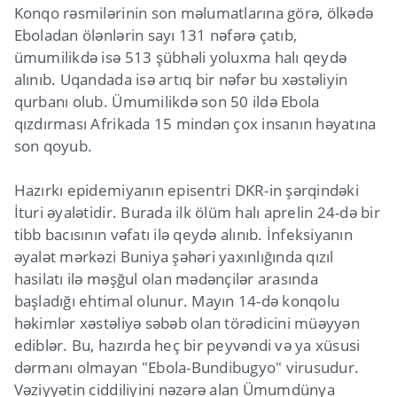
Konqo rəsmilərinin son məlumatlarına görə, ölkədə
Eboladan ölənlərin sayı 131 nəfərə çatıb,
ümumilikdə isə 513 şübhəli yoluxma halı qeydə
alınıb. Uqandada isə artıq bir nəfər bu xəstəliyin
qurbanı olub. Ümumilikdə son 50 ildə Ebola
qızdırması Afrikada 15 mindən çox insanın həyatına
son qoyub.
Hazırkı epidemiyanın episentri DKR-in şərqindəki
İturi əyalətidir. Burada ilk ölüm halı aprelin 24-də bir
tibb bacısının vəfatı ilə qeydə alınıb. İnfeksiyanın
əyalət mərkəzi Buniya şəhəri yaxınlığında qızıl
hasilatı ilə məşğul olan mədənçilər arasında
başladığı ehtimal olunur. Mayın 14-də konqolu
həkimlər xəstəliyə səbəb olan törədicini müəyyən
ediblər. Bu, hazırda heç bir peyvəndi və ya xüsusi
dərmanı olmayan "Ebola-Bundibugyo" virusudur.
Vəziyyətin ciddiliyini nəzərə alan Ümumdünya