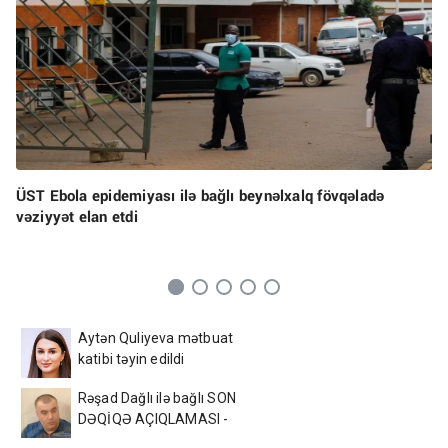
ÜST Ebola epidemiyası ilə bağlı beynəlxalq fövqəladə
vəziyyət elan etdi
Aytən Quliyeva mətbuat
katibi təyin edildi
Rəşad Dağlı ilə bağlı SON
DƏQİQƏ AÇIQLAMASI -
Azadlığa çıxır?