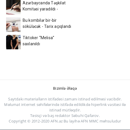
Azərbaycanda Təşkilat
Komitəsi yaradıldı -
SƏRƏNCAM
Bu kombilər bir-bir
söküləcək - Tarix açıqlandı
Tiktoker “Melisa”
saxlanıldı
Bizimlə Əlaqə
Saytdakı materialların istifadəsi zamanı istinad edilməsi vacibdir.
Məlumat internet səhifələrində istifadə edildikdə hiperlink vasitəsi ilə
istinad mütləqdir.
Təsisçi və baş redaktor Səbuhi Qafarov.
Copyright © 2012-2020 AFN.az Bu layihə AFN MMC məhsuludur