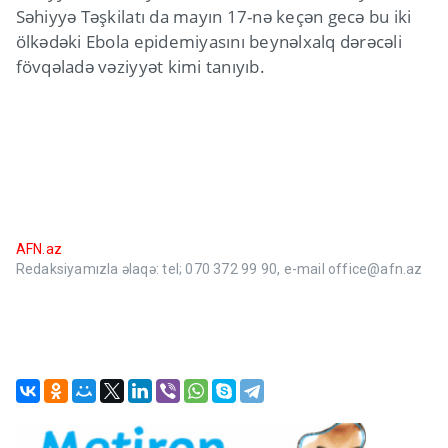
Səhiyyə Təşkilatı da mayın 17-nə keçən gecə bu iki
ölkədəki Ebola epidemiyasını beynəlxalq dərəcəli
fövqəladə vəziyyət kimi tanıyıb.
AFN.az
Redaksiyamızla əlaqə: tel; 070 372 99 90, e-mail office@afn.az