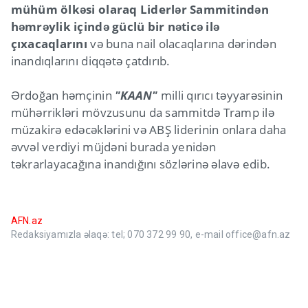
mühüm ölkəsi olaraq Liderlər Sammitindən
həmrəylik içində güclü bir nəticə ilə
çıxacaqlarını
və buna nail olacaqlarına dərindən
inandıqlarını diqqətə çatdırıb.
Ərdoğan həmçinin
"KAAN"
milli qırıcı təyyarəsinin
mühərrikləri mövzusunu da sammitdə Tramp ilə
müzakirə edəcəklərini və ABŞ liderinin onlara daha
əvvəl verdiyi müjdəni burada yenidən
təkrarlayacağına inandığını sözlərinə əlavə edib.
AFN.az
Redaksiyamızla əlaqə: tel; 070 372 99 90, e-mail office@afn.az