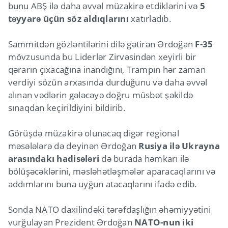
bunu ABŞ ilə daha əvvəl müzakirə etdiklərini və
5
təyyarə üçün söz aldıqlarını
xatırladıb.
Sammitdən gözləntilərini dilə gətirən Ərdoğan
F-35
mövzusunda bu Liderlər Zirvəsindən xeyirli bir
qərarın çıxacağına inandığını, Trampın hər zaman
verdiyi sözün arxasında durduğunu və daha əvvəl
alınan vədlərin gələcəyə doğru müsbət şəkildə
sınaqdan keçirildiyini bildirib.
Görüşdə müzakirə olunacaq digər regional
məsələlərə də deyinən Ərdoğan
Rusiya ilə Ukrayna
arasındakı hadisələri
də burada həmkarı ilə
bölüşəcəklərini, məsləhətləşmələr aparacaqlarını və
addımlarını buna uyğun atacaqlarını ifadə edib.
Sonda NATO daxilindəki tərəfdaşlığın əhəmiyyətini
vurğulayan Prezident Ərdoğan
NATO-nun iki