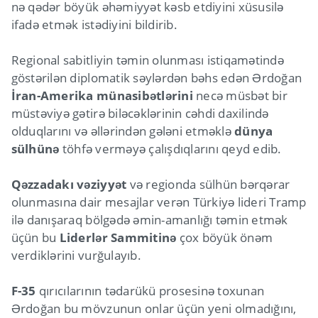
nə qədər böyük əhəmiyyət kəsb etdiyini xüsusilə
ifadə etmək istədiyini bildirib.
Regional sabitliyin təmin olunması istiqamətində
göstərilən diplomatik səylərdən bəhs edən Ərdoğan
İran-Amerika münasibətlərini
necə müsbət bir
müstəviyə gətirə biləcəklərinin cəhdi daxilində
olduqlarını və əllərindən gələni etməklə
dünya
sülhünə
töhfə verməyə çalışdıqlarını qeyd edib.
Qəzzadakı vəziyyət
və regionda sülhün bərqərar
olunmasına dair mesajlar verən Türkiyə lideri Tramp
ilə danışaraq bölgədə əmin-amanlığı təmin etmək
üçün bu
Liderlər Sammitinə
çox böyük önəm
verdiklərini vurğulayıb.
F-35
qırıcılarının tədarükü prosesinə toxunan
Ərdoğan bu mövzunun onlar üçün yeni olmadığını,