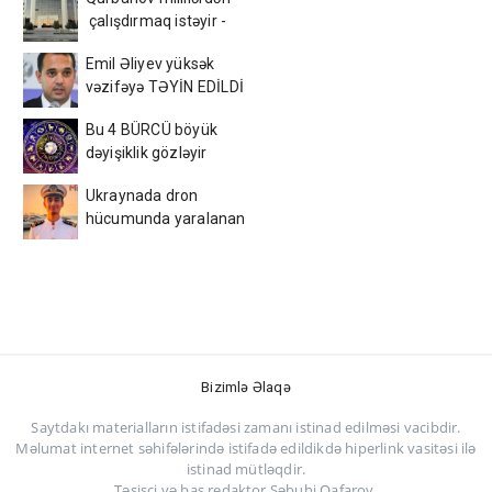
çalışdırmaq istəyir -
AFFA-ya sənəd verdi
Emil Əliyev yüksək
vəzifəyə TƏYİN EDİLDİ
Bu 4 BÜRCÜ böyük
dəyişiklik gözləyir
Ukraynada dron
hücumunda yaralanan
azərbaycanlı tələbə
VƏFAT ETDİ
Bizimlə Əlaqə
Saytdakı materialların istifadəsi zamanı istinad edilməsi vacibdir.
Məlumat internet səhifələrində istifadə edildikdə hiperlink vasitəsi ilə
istinad mütləqdir.
Təsisçi və baş redaktor Səbuhi Qafarov.