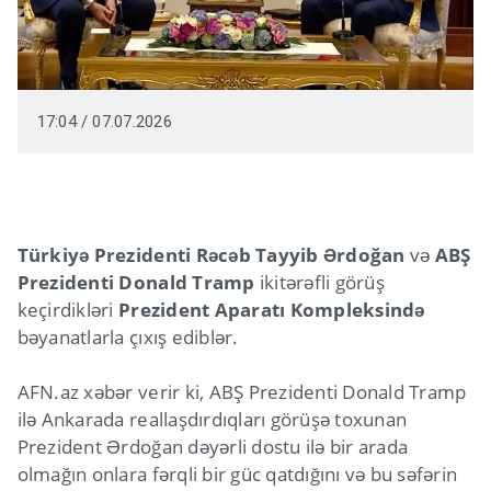
17:04 / 07.07.2026
Türkiyə Prezidenti Rəcəb Tayyib Ərdoğan
və
ABŞ
Prezidenti Donald Tramp
ikitərəfli görüş
keçirdikləri
Prezident Aparatı Kompleksində
bəyanatlarla çıxış ediblər.
AFN.az xəbər verir ki, ABŞ Prezidenti Donald Tramp
ilə Ankarada reallaşdırdıqları görüşə toxunan
Prezident Ərdoğan dəyərli dostu ilə bir arada
olmağın onlara fərqli bir güc qatdığını və bu səfərin