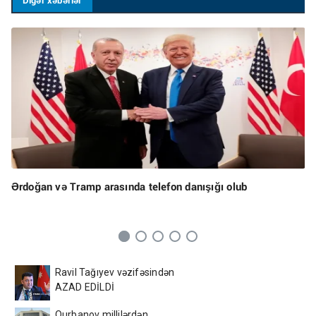
Digər xəbərlər
Ərdoğan və Tramp arasında telefon danışığı olub
Ravil Tağıyev vəzifəsindən
AZAD EDİLDİ
Qurbanov millilərdən