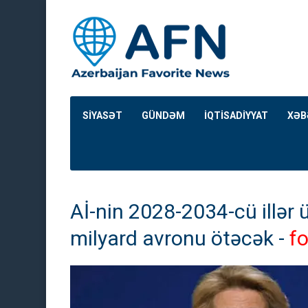
SİYASƏT
GÜNDƏM
İQTİSADİYYAT
XƏB
Aİ-nin 2028-2034-cü illər
milyard avronu ötəcək -
fo