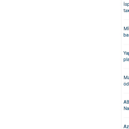
İs
tə
Mİ
ba
Ya
pl
Mə
öd
AB
Na
Az