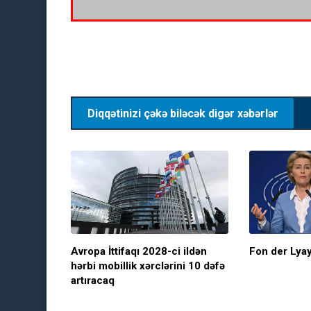
Diqqətinizi çəkə biləcək digər xəbərlər
Avropa İttifaqı 2028-ci ildən
Fon der Lya
hərbi mobillik xərclərini 10 dəfə
artıracaq