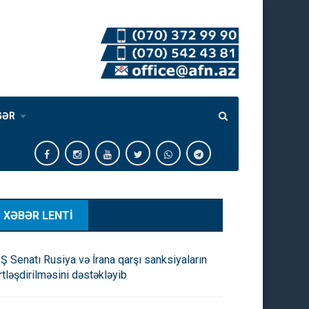
GƏR
XƏBƏR LENTİ
Ş Senatı Rusiya və İrana qarşı sanksiyaların
rtləşdirilməsini dəstəkləyib