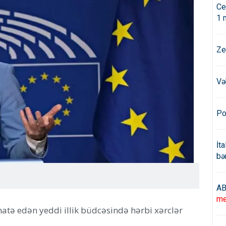
Ce
1 
Ze
Və
Po
İt
bə
AB
me
əhatə edən yeddi illik büdcəsində hərbi xərclər