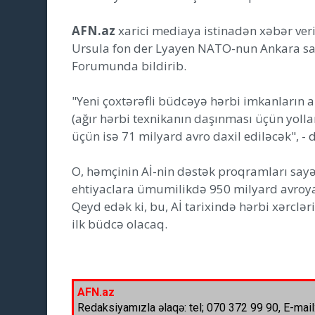
AFN.az
xarici mediaya istinadən xəbər ver
Ursula fon der Lyayen NATO-nun Ankara sam
Forumunda bildirib.
"Yeni çoxtərəfli büdcəyə hərbi imkanların a
(ağır hərbi texnikanın daşınması üçün yolla
üçün isə 71 milyard avro daxil ediləcək", - 
O, həmçinin Aİ-nin dəstək proqramları sayə
ehtiyaclara ümumilikdə 950 milyard avroyad
Qeyd edək ki, bu, Aİ tarixində hərbi xərc
ilk büdcə olacaq.
AFN.az
Redaksiyamızla əlaqə: tel; 070 372 99 90, E-mail