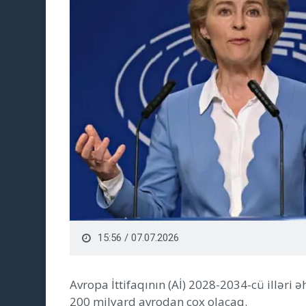
15:56 / 07.07.2026
Avropa İttifaqının (Aİ) 2028-2034-cü illəri 
200 milyard avrodan çox olacaq.