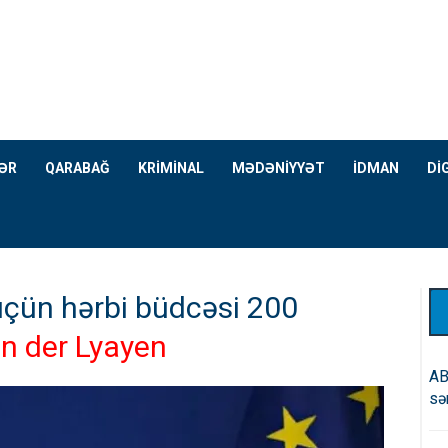
ƏR
QARABAĞ
KRİMİNAL
MƏDƏNİYYƏT
İDMAN
Dİ
 üçün hərbi büdcəsi 200
n der Lyayen
AB
sə