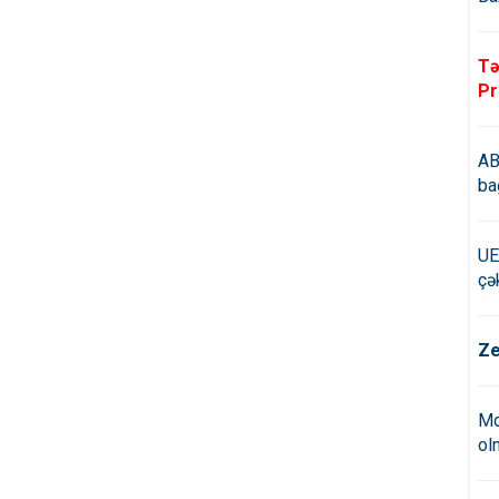
Tə
Pr
AB
ba
UE
çə
Ze
Mo
ol