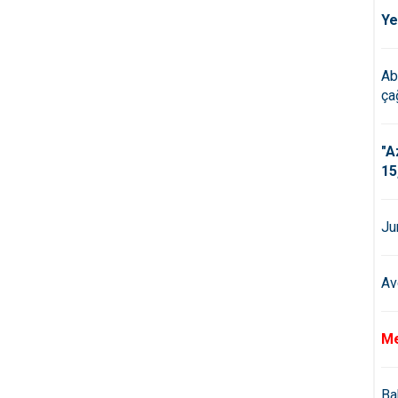
Ye
Ab
çağ
"A
15
Ju
Av
Me
Ba