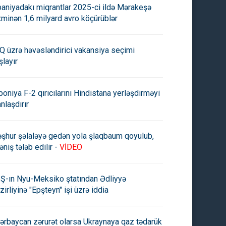
paniyadakı miqrantlar 2025-ci ildə Mərakeşə
xminən 1,6 milyard avro köçürüblər
Q üzrə həvəsləndirici vakansiya seçimi
şlayır
poniya F-2 qırıcılarını Hindistana yerləşdirməyi
anlaşdırır
şhur şəlaləyə gedən yola şlaqbaum qoyulub,
əniş tələb edilir -
VİDEO
Ş-ın Nyu-Meksiko ştatından Ədliyyə
zirliyinə "Epşteyn" işi üzrə iddia
ərbaycan zərurət olarsa Ukraynaya qaz tədarük