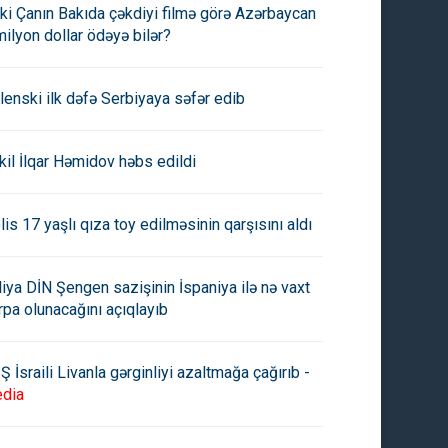
ki Çanın Bakıda çəkdiyi filmə görə Azərbaycan
milyon dollar ödəyə bilər?
lenski ilk dəfə Serbiyaya səfər edib
kil İlqar Həmidov həbs edildi
lis 17 yaşlı qıza toy edilməsinin qarşısını aldı
aliya DİN Şengen sazişinin İspaniya ilə nə vaxt
rpa olunacağını açıqlayıb
Ş İsraili Livanla gərginliyi azaltmağa çağırıb -
dia