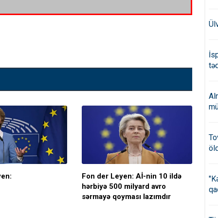
Ül
İs
təd
Al
mü
To
öl
yen:
Fon der Leyen: Aİ-nin 10 ildə
Aİ-
"K
hərbiyə 500 milyard avro
həd
qa
sərmayə qoyması lazımdır
çat