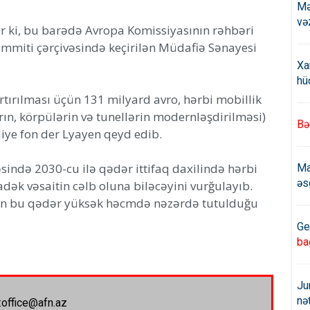
Mə
və
ir ki, bu barədə Avropa Komissiyasının rəhbəri
miti çərçivəsində keçirilən Müdafiə Sənayesi
Xa
hü
rtırılması üçün 131 milyard avro, hərbi mobillik
rın, körpülərin və tunellərin modernləşdirilməsi)
Bə
diye fon der Lyayen qeyd edib.
sində 2030-cu ilə qədər ittifaq daxilində hərbi
Ma
əs
ək vəsaitin cəlb oluna biləcəyini vurğulayıb.
lərin bu qədər yüksək həcmdə nəzərdə tutulduğu
Ge
ba
Ju
nə
:office@afn.az