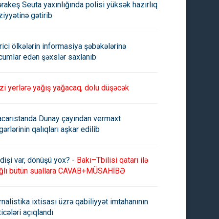
rakeş Seuta yaxınlığında polisi yüksək hazırlıq
ziyyətinə gətirib
rici ölkələrin informasiya şəbəkələrinə
cumlar edən şəxslər saxlanıb
zi yerlərə yağış yağacaq, dolu düşəcək
carıstanda Dunay çayından vermaxt
gərlərinin qalıqları aşkar edilib
dişi var, dönüşü yox? -
Bakı–Tbilisi qatarı ilə
ğlı bütün suallara CAVAB+MÜSAHİBƏ
rnalistika ixtisası üzrə qabiliyyət imtahanının
ticələri açıqlandı