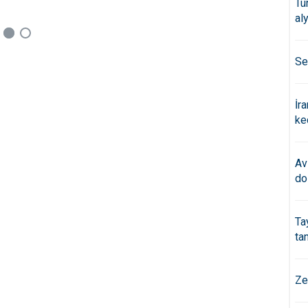
Tü
al
Se
İr
ke
Av
do
Ta
ta
Ze