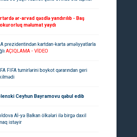
rtərdə ər-arvad qəsdlə yandırılıb - Baş
okurorluq məlumat yaydı
A prezidentindən kartdan-karta əməliyyatlarla
ğlı
AÇIQLAMA - VİDEO
FA FIFA turnirlərini boykot qərarından geri
kilmədi
lenski Ceyhun Bayramovu qəbul edib
ldova Aİ-yə Balkan ölkələri ilə birgə daxil
maq istəyir