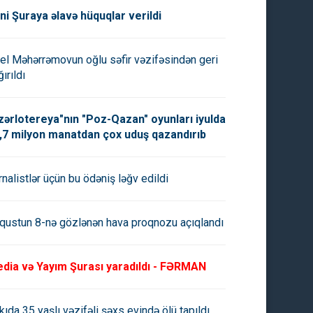
ni Şuraya əlavə hüquqlar verildi
el Məhərrəmovun oğlu səfir vəzifəsindən geri
ırıldı
zərlotereya"nın "Poz-Qazan" oyunları iyulda
,7 milyon manatdan çox uduş qazandırıb
rnalistlər üçün bu ödəniş ləğv edildi
qustun 8-nə gözlənən hava proqnozu açıqlandı
dia və Yayım Şurası yaradıldı - FƏRMAN
kıda 35 yaşlı vəzifəli şəxs evində ölü tapıldı