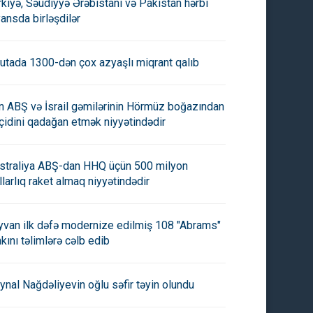
rkiyə, Səudiyyə Ərəbistanı və Pakistan hərbi
yansda birləşdilər
utada 1300-dən çox azyaşlı miqrant qalıb
an ABŞ və İsrail gəmilərinin Hörmüz boğazından
çidini qadağan etmək niyyətindədir
straliya ABŞ-dan HHQ üçün 500 milyon
llarlıq raket almaq niyyətindədir
yvan ilk dəfə modernize edilmiş 108 "Abrams"
nkını təlimlərə cəlb edib
ynal Nağdəliyevin oğlu səfir təyin olundu