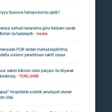
viyyə İlyasova fəhləyə borclu qalıb?
paniya sərhəd nəzarətinə görə İtaliyanı cavab
birləri ilə hədələyib -
media
maniyada PUA-lardan mərkəzləşdirilmiş
dafiə sistemi yaradılması təklif olunur
vuz sakini bibisini odun parçası ilə döyərək
dürübmüş -
YENİLƏNİB
nin Çinlə ticarət kəsiri rekord
Avropa Komissiyası Rusiyanın
əpəz" Hospitalda estetik əməliyyat olunan
də – 360 milyard avroya
bloklanan 300 milyard avro
dın öldü
dıb
vəsaitini Ukraynaya xərcləməyi
təklif edib