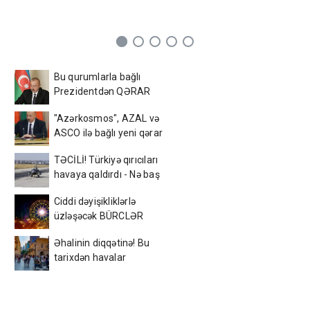
Bu qurumlarla bağlı
Prezidentdən QƏRAR
"Azərkosmos", AZAL və
ASCO ilə bağlı yeni qərar
TƏCİLİ! Türkiyə qırıcıları
havaya qaldırdı - Nə baş
verir?
Ciddi dəyişikliklərlə
üzləşəcək BÜRCLƏR
Əhalinin diqqətinə! Bu
tarixdən havalar
SƏRİNLƏŞİR