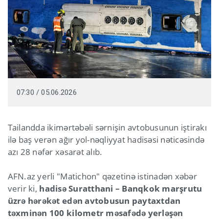
07:30 / 05.06.2026
Tailandda ikimərtəbəli sərnişin avtobusunun iştirakı
ilə baş verən ağır yol-nəqliyyat hadisəsi nəticəsində
azı 28 nəfər xəsarət alıb.
AFN.az yerli "Matichon" qəzetinə istinadən xəbər
verir ki,
hadisə Suratthani – Banqkok marşrutu
üzrə hərəkət edən avtobusun paytaxtdan
təxminən 100 kilometr məsafədə yerləşən