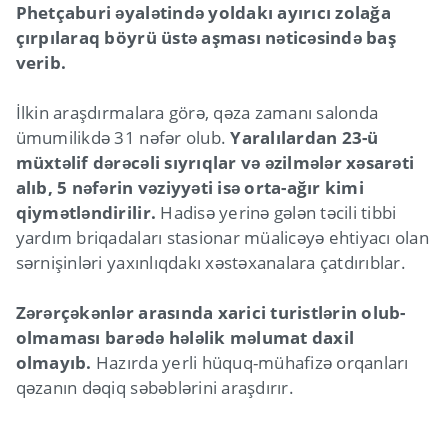
Phetçaburi əyalətində yoldakı ayırıcı zolağa
çırpılaraq böyrü üstə aşması nəticəsində baş
verib.
İlkin araşdırmalara görə, qəza zamanı salonda
ümumilikdə 31 nəfər olub.
Yaralılardan 23-ü
müxtəlif dərəcəli sıyrıqlar və əzilmələr xəsarəti
alıb, 5 nəfərin vəziyyəti isə orta-ağır kimi
qiymətləndirilir.
Hadisə yerinə gələn təcili tibbi
yardım briqadaları stasionar müalicəyə ehtiyacı olan
sərnişinləri yaxınlıqdakı xəstəxanalara çatdırıblar.
Zərərçəkənlər arasında xarici turistlərin olub-
olmaması barədə hələlik məlumat daxil
olmayıb.
Hazırda yerli hüquq-mühafizə orqanları
qəzanın dəqiq səbəblərini araşdırır.