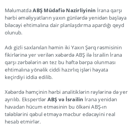
Məlumatda
ABŞ Müdafiə Nazirliyinin
İrana qarşı
hərbi əməliyyatların yaxın günlərdə yenidən başlaya
biləcəyi ehtimalına dair planlaşdırma apardığı qeyd
olunub.
Adı gizli saxlanılan həmin iki Yaxın Şərq rəsmisinin
fikirlərinə yer verilən xəbərdə ABŞ ilə İsrailin İrana
qarşı zərbələrin ən tez bu həftə bərpa olunması
ehtimalına yönəlik ciddi hazırlıq işləri həyata
keçirdiyi iddia edilib.
Xəbərdə həmçinin hərbi analitiklərin rəylərinə də yer
ayrılıb. Ekspertlər
ABŞ və İsrailin
İrana yenidən
havadan hücum etməsinin bu ölkəni ABŞ-ın
tələblərini qəbul etməyə məcbur edəcəyini real
hesab etmirlər.