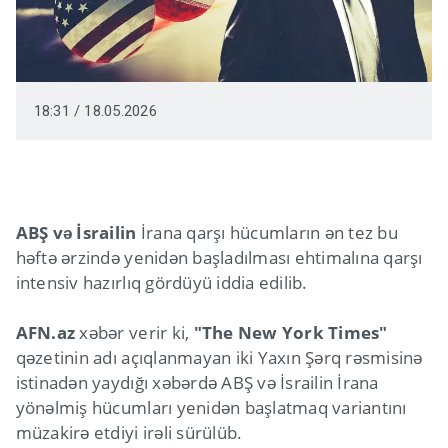
18:31 / 18.05.2026
ABŞ və İsrailin
İrana qarşı hücumların ən tez bu
həftə ərzində yenidən başladılması ehtimalına qarşı
intensiv hazırlıq gördüyü iddia edilib.
AFN.az
xəbər verir ki,
"The New York Times"
qəzetinin adı açıqlanmayan iki Yaxın Şərq rəsmisinə
istinadən yaydığı xəbərdə ABŞ və İsrailin İrana
yönəlmiş hücumları yenidən başlatmaq variantını
müzakirə etdiyi irəli sürülüb.