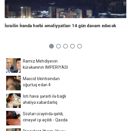
İsrailin İranda hərbi əməliyyatları 14 gün davam edəcək
Ramiz Mehdiyevin
kürəkəninin İMPERİYASI
ÇÖKÜR - Bakının
Məscid tikintisindən
mərkəzində yandırılan
oğurluq edən 4
arxivlər və... - ŞOK
azərbaycanlı tutuldu –
DETALLAR
İsti hava şəraiti ilə bağlı
Foto
əhaliyə xəbərdarlıq
Sözləri ürəyində qaldı,
cinayət işi açıldı - Qaxda
gənc oğlanın sevgi bəlası