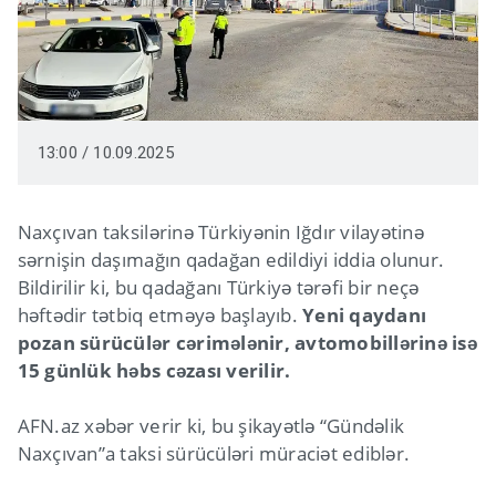
13:00 / 10.09.2025
Naxçıvan taksilərinə Türkiyənin Iğdır vilayətinə
sərnişin daşımağın qadağan edildiyi iddia olunur.
Bildirilir ki, bu qadağanı Türkiyə tərəfi bir neçə
həftədir tətbiq etməyə başlayıb.
Yeni qaydanı
pozan sürücülər cərimələnir, avtomobillərinə isə
15 günlük həbs cəzası verilir.
AFN.az xəbər verir ki, bu şikayətlə “Gündəlik
Naxçıvan”a taksi sürücüləri müraciət ediblər.