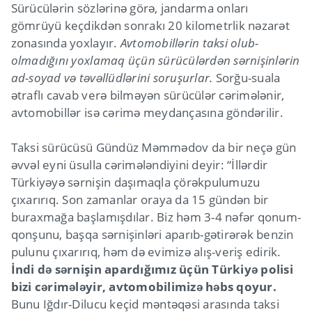
Sürücülərin sözlərinə görə, jandarma onları
gömrüyü keçdikdən sonrakı 20 kilometrlik nəzarət
zonasında yoxlayır.
Avtomobillərin taksi olub-
olmadığını yoxlamaq üçün sürücülərdən sərnişinlərin
ad-soyad və təvəllüdlərini soruşurlar.
Sorğu-suala
ətraflı cavab verə bilməyən sürücülər cərimələnir,
avtomobillər isə cərimə meydançasına göndərilir.
Taksi sürücüsü Gündüz Məmmədov da bir neçə gün
əvvəl eyni üsulla cərimələndiyini deyir: “İllərdir
Türkiyəyə sərnişin daşımaqla çörəkpulumuzu
çıxarırıq. Son zamanlar oraya da 15 gündən bir
buraxmağa başlamışdılar. Biz həm 3-4 nəfər qonum-
qonşunu, başqa sərnişinləri aparıb-gətirərək benzin
pulunu çıxarırıq, həm də evimizə alış-veriş edirik.
İndi də sərnişin apardığımız üçün Türkiyə polisi
bizi cərimələyir, avtomobilimizə həbs qoyur.
Bunu Iğdır-Dilucu keçid məntəqəsi arasında taksi