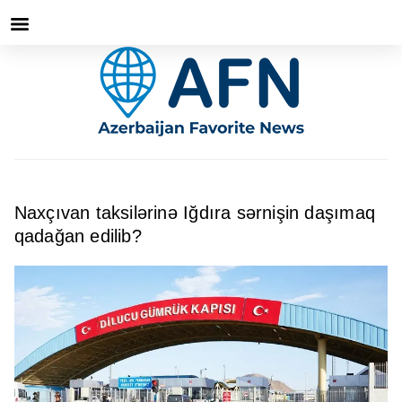
Naxçıvan taksilərinə Iğdıra sərnişin daşımaq
qadağan edilib?