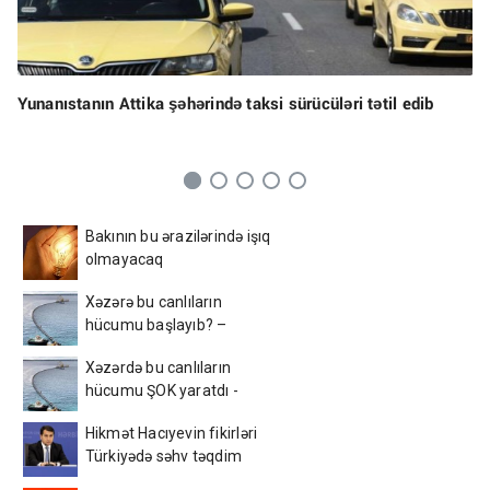
Yunanıstanın Attika şəhərində taksi sürücüləri tətil edib
Bakının bu ərazilərində işıq
olmayacaq
Xəzərə bu canlıların
hücumu başlayıb? –
Görüntülər narahatlıq
Xəzərdə bu canlıların
yaratdı / FOTO
hücumu ŞOK yaratdı -
AçıqlamaVİDEO
Hikmət Hacıyevin fikirləri
Türkiyədə səhv təqdim
edildi - FOTO