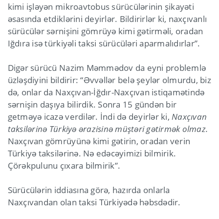
kimi işləyən mikroavtobus sürücülərinin şikayəti
əsasında etdiklərini deyirlər. Bildirirlər ki, naxçıvanlı
sürücülər sərnişini gömrüyə kimi gətirməli, oradan
Iğdıra isə türkiyəli taksi sürücüləri aparmalıdırlar”.
Digər sürücü Nazim Məmmədov da eyni problemlə
üzləşdiyini bildirir: “Əvvəllər belə şeylər olmurdu, biz
də, onlar da Naxçıvan-İğdır-Naxçıvan istiqamətində
sərnişin daşıya bilirdik. Sonra 15 gündən bir
getməyə icazə verdilər. İndi də deyirlər ki,
Naxçıvan
taksilərinə Türkiyə ərazisinə müştəri gətirmək olmaz.
Naxçıvan gömrüyünə kimi gətirin, oradan verin
Türkiyə taksilərinə. Nə edəcəyimizi bilmirik.
Çörəkpulunu çıxara bilmirik”.
Sürücülərin iddiasına görə, hazırda onlarla
Naxçıvandan olan taksi Türkiyədə həbsdədir.