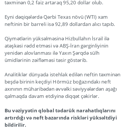
təxminən 0,2 faiz artaraq 95,20 dollar olub.
Eyni dəqiqələrdə Qərbi Texas növü (WTI) xam
neftinin bir barreli isə 92,89 dollardan alıcı tapıb.
Qiymətlərin yüksəlməsinə Hizbullahın İsrail ilə
atəşkəsi rədd etməsi və ABŞ-İran gərginliyinin
yenidən alovlanması ilə Yaxın Şərqdə sülh
ümidlərinin zəifləməsi təsir göstərib.
Analitiklər dünyada istehlak edilən neftin təxminən
beşdə birinin keçdiyi Hörmüz boğazındakı neft
axınının müharibədən əvvəlki səviyyələrdən aşağı
qalmaqda davam etdiyinə diqqət çəkirlər.
Bu vəziyyətin qlobal tədarük narahatlıqlarını
artırdığı və neft bazarında riskləri yüksəltdiyi
bildirilir.