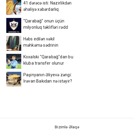
41 dərəcə isti: Nazirlikdən
əhaliyə xəbərdarlıq
“Qarabağ” onun üçün
milyonluq təklifləri rədd
etdi
Həbs edilən vəkil
məhkəmə sədrinin
qayınıdır
Koxalski "Qarabağ"dan bu
kluba transfer olunur
Paşinyanın Əliyevə zəngi:
İrəvan Bakıdan nə istəyir?
Bizimlə Əlaqə