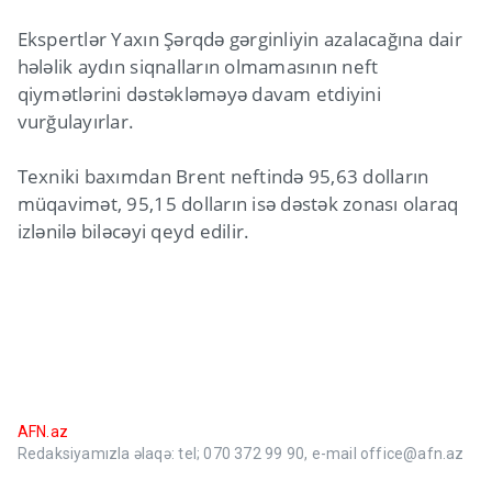
Ekspertlər Yaxın Şərqdə gərginliyin azalacağına dair
hələlik aydın siqnalların olmamasının neft
qiymətlərini dəstəkləməyə davam etdiyini
vurğulayırlar.
Texniki baxımdan Brent neftində 95,63 dolların
müqavimət, 95,15 dolların isə dəstək zonası olaraq
izlənilə biləcəyi qeyd edilir.
AFN.az
Redaksiyamızla əlaqə: tel; 070 372 99 90, e-mail office@afn.az