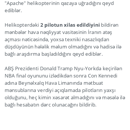
"Apache" helikopterinin qəzaya uğradığını qeyd
ediblər.
Helikopterdəki
2 pilotun xilas edildiyini
bildirən
mənbələr hava nəqliyyat vasitəsinin İranın atəş
açması nəticəsində, yoxsa texniki nasazlıqdan
düşdüyünün hələlik məlum olmadığını və hadisə ilə
bağlı araşdırma başladıldığını qeyd ediblər.
ABŞ Prezidenti Donald Tramp Nyu-Yorkda keçirilən
NBA final oyununu izlədikdən sonra Con Kennedi
adına Beynəlxalq Hava Limanında mətbuat
mənsublarına verdiyi açıqlamada pilotların yaxşı
olduğunu, heç kimin xəsarət almadığını və məsələ ilə
bağlı hesabatın dərc olunacağını bildirib.