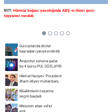
NYT:
Hörmüz boğazı yaxınlığında ABŞ-ın ikinci qırıcı
təyyarəsi vurulub
Gürcüstanda dövlət
bayraqları yarıya endirildi
Avqustun sonuna qədər
bu 4 bürcü PUL GÖZLƏYİR
Hikmət Hacıyev: Prezident
İlham Əliyev müharibəni,
həm də sülhü qazanıb
Müəllimlərin nəzərinə:
seçim başladı
Messinin atası vəfat
etdi