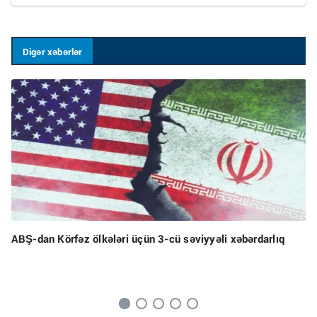
Digər xəbərlər
ABŞ-dan Körfəz ölkələri üçün 3-cü səviyyəli xəbərdarlıq