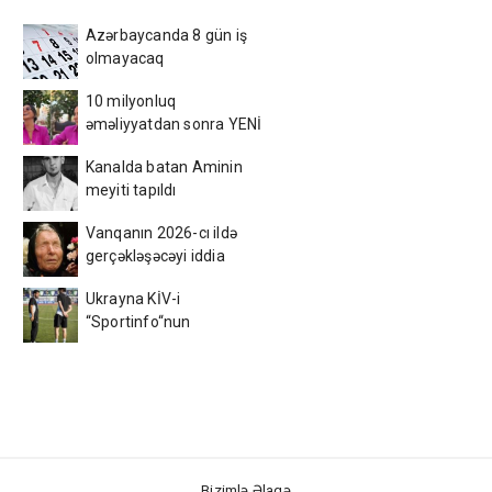
Azərbaycanda 8 gün iş
olmayacaq
10 milyonluq
əməliyyatdan sonra YENİ
GÖRÜNÜŞÜ gündəm oldu -
Kanalda batan Aminin
FOTOLAR
meyiti tapıldı
Vanqanın 2026-cı ildə
gerçəkləşəcəyi iddia
olunan hansı proqnozları
Ukrayna KİV-i
var?
“Sportinfo“nun
“Neftçi“dən yaydığı ŞOK
XƏBƏRİ təsdiqlədi!
Bizimlə Əlaqə