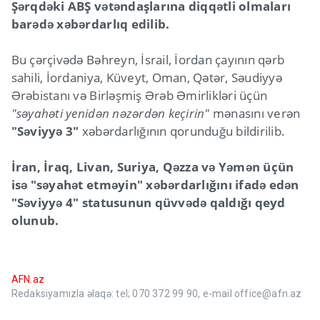
Şərqdəki ABŞ vətəndaşlarına diqqətli olmaları
barədə xəbərdarlıq edilib.
Bu çərçivədə Bəhreyn, İsrail, İordan çayının qərb
sahili, İordaniya, Küveyt, Oman, Qətər, Səudiyyə
Ərəbistanı və Birləşmiş Ərəb Əmirlikləri üçün
"səyahəti yenidən nəzərdən keçirin"
mənasını verən
"Səviyyə 3"
xəbərdarlığının qorunduğu bildirilib.
İran, İraq, Livan, Suriya, Qəzza və Yəmən üçün
isə "səyahət etməyin" xəbərdarlığını ifadə edən
"Səviyyə 4" statusunun qüvvədə qaldığı qeyd
olunub.
AFN.az
Redaksiyamızla əlaqə: tel; 070 372 99 90, e-mail office@afn.az