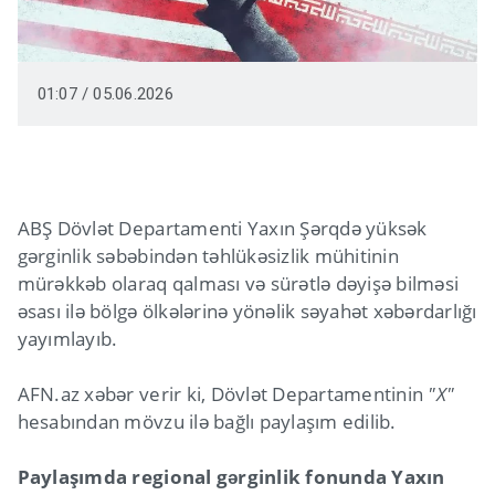
01:07 / 05.06.2026
ABŞ Dövlət Departamenti Yaxın Şərqdə yüksək
gərginlik səbəbindən təhlükəsizlik mühitinin
mürəkkəb olaraq qalması və sürətlə dəyişə bilməsi
əsası ilə bölgə ölkələrinə yönəlik səyahət xəbərdarlığı
yayımlayıb.
AFN.az xəbər verir ki, Dövlət Departamentinin
"X"
hesabından mövzu ilə bağlı paylaşım edilib.
Paylaşımda regional gərginlik fonunda Yaxın