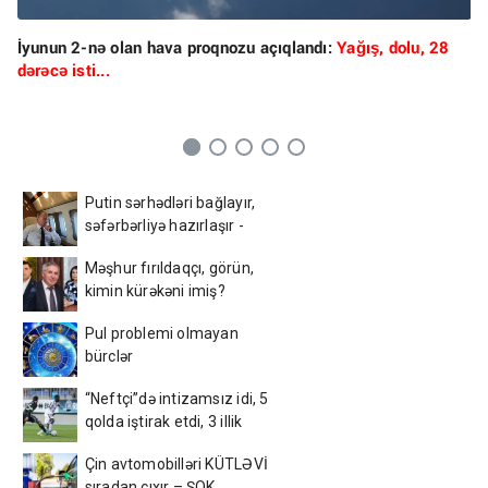
İyunun 2-nə olan hava proqnozu açıqlandı:
Yağış, dolu, 28
dərəcə isti...
Putin sərhədləri bağlayır,
səfərbərliyə hazırlaşır -
İDDİA
Məşhur fırıldaqçı, görün,
kimin kürəkəni imiş?
Pul problemi olmayan
bürclər
“Neftçi”də intizamsız idi, 5
qolda iştirak etdi, 3 illik
müqavilə bağladı
Çin avtomobilləri KÜTLƏVİ
sıradan çıxır – ŞOK