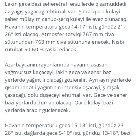
Lakin gecə bəzi şəhərətrafı ərazilərdə qısamüddətli
az yağış yağacağı ehtimalı var. Şimal-qərb küləyi
səhər mülayim cənub-şərq küləyi ilə əvəz olunacaq.
Havanın temperaturu gecə 14-17° isti, gündüz 21-
26° isti olacaq. Atmosfer təzyiqi 767 mm civə
sütunundan 763 mm civə sütununa enəcək. Nisbi
rütubət 50-60 % təşkil edəcək.
Azərbaycanın rayonlarında havanın əsasən
yağmursuz keçəcəyi, lakin gecə və səhər bəzi
yerlərdə yağıntılı olacağı gözlənilir. Ayrı-ayrı yerlərdə
qısamüddətli yağıntının intensivləşəcəyi, şimşək
çaxacağı, dolu düşəcəyi ehtimalı var. Gecə və səhər
bəzi yerlərdə duman olacaq. Qərb küləyi bəzi
yerlərdə arabir güclənəcək.
Havanın temperaturu gecə 15-18° isti, gündüz 23-
28° isti, dağlarda gecə 5-10° isti, gündüz 13-18°, bəzi