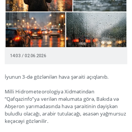
14:03 / 02.06.2026
İyunun 3-də gözlənilən hava şəraiti açıqlanıb.
Milli Hidrometeorologiya Xidmətindən
“Qafqazinfo”ya verilən məlumata görə, Bakıda və
Abşeron yarımadasında hava şəraitinin dəyişkən
buludlu olacağı, arabir tutulacağı, əsasən yağmursuz
keçəcəyi gözlənilir.