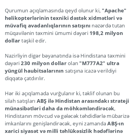
Qurumun açıqlamasında qeyd olunur ki,
"Apache"
helikopterlərinin texniki dəstək xidmətləri və
müvafiq avadanlıqlarının satışını
nəzərdə tutan
müqavilənin təxmini ümumi dəyəri
198,2 milyon
dollar
təşkil edir.
Nazirliyin digər bəyanatında isə Hindistana təxmini
dəyəri
230 milyon dollar
olan
"M777A2" ultra
yüngül haubitsalarının
satışına icazə verildiyi
diqqətə çatdırılır.
Hər iki açıqlamada vurğulanır ki, təklif olunan bu
silah satışları
ABŞ ilə Hindistan arasındakı strateji
münasibətləri daha da möhkəmləndirəcək
,
Hindistanın mövcud və gələcək təhdidlərlə mübarizə
imkanlarını genişləndirəcək, eyni zamanda
ABŞ-ın
xarici siyasət və milli təhlükəsizlik hədəflərinə