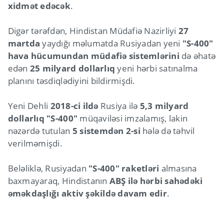
xidmət edəcək
.
Digər tərəfdən, Hindistan Müdafiə Nazirliyi
27
martda
yaydığı məlumatda Rusiyadan yeni
"S-400"
hava hücumundan müdafiə sistemlərini
də əhatə
edən
25 milyard dollarlıq
yeni hərbi satınalma
planını təsdiqlədiyini bildirmişdi.
Yeni Dehli
2018-ci ildə
Rusiya ilə
5,3 milyard
dollarlıq "S-400"
müqaviləsi imzalamış, lakin
nəzərdə tutulan
5 sistemdən 2-si
hələ də təhvil
verilməmişdi.
Beləliklə, Rusiyadan
"S-400" raketləri
almasına
baxmayaraq, Hindistanın
ABŞ ilə hərbi sahədəki
əməkdaşlığı aktiv şəkildə davam edir
.