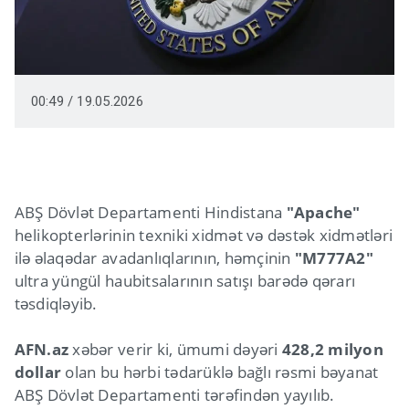
00:49 / 19.05.2026
ABŞ Dövlət Departamenti Hindistana
"Apache"
helikopterlərinin texniki xidmət və dəstək xidmətləri
ilə əlaqədar avadanlıqlarının, həmçinin
"M777A2"
ultra yüngül haubitsalarının satışı barədə qərarı
təsdiqləyib.
AFN.az
xəbər verir ki, ümumi dəyəri
428,2 milyon
dollar
olan bu hərbi tədarüklə bağlı rəsmi bəyanat
ABŞ Dövlət Departamenti tərəfindən yayılıb.