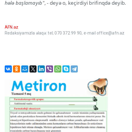
hələ başlamayıb"
, - deyə o, keçirdiyi brifinqdə deyib.
AFN.az
Redaksiyamızla əlaqə: tel; 070 372 99 90, e-mail office@afn.az