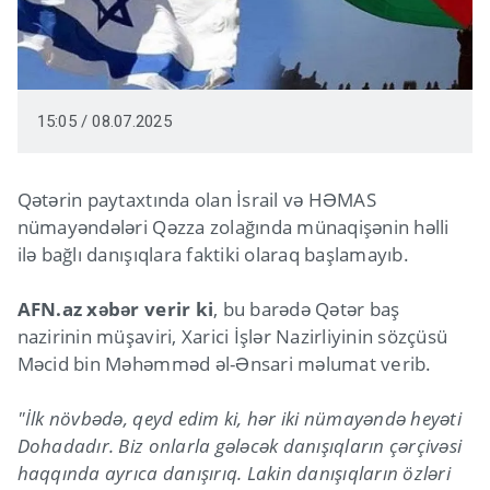
15:05 / 08.07.2025
Qətərin paytaxtında olan İsrail və HƏMAS
nümayəndələri Qəzza zolağında münaqişənin həlli
ilə bağlı danışıqlara faktiki olaraq başlamayıb.
AFN.az xəbər verir ki
, bu barədə Qətər baş
nazirinin müşaviri, Xarici İşlər Nazirliyinin sözçüsü
Məcid bin Məhəmməd əl-Ənsari məlumat verib.
"İlk növbədə, qeyd edim ki, hər iki nümayəndə heyəti
Dohadadır. Biz onlarla gələcək danışıqların çərçivəsi
haqqında ayrıca danışırıq. Lakin danışıqların özləri