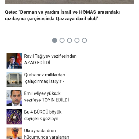
Qətər: "Dərman və yardım İsrail və HƏMAS arasındakı
razılaşma çərçivəsində Qəzzaya daxil olub"
Ravil Tağıyev vəzifəsindən
AZAD EDİLDİ
Qurbanov millilərdən
çalışdırmaq istəyir -
AFFA-ya sənəd verdi
Emil Əliyev yüksək
vəzifəyə TƏYİN EDİLDİ
Bu 4 BÜRCÜ böyük
dəyişiklik gözləyir
Ukraynada dron
hücumunda yaralanan