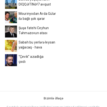
DİQQƏTİNƏ!7 avqust
2026-cı il saat 00:00-dan
Mourinyodan Arda Gülər
etibarən...
ilə bağlı şok qərar
Şuşa fatehi Ceyhun
Təhməzovun atası
dünyasını dəyişdi
Sabah bu yerlərə leysan
yağacaq - hava
PROQNOZU
“Çevik” azadlığa
çıxdı
Bizimlə Əlaqə
Saytdakı materialların istifadəsi zamanı istinad edilməsi vacibdir.