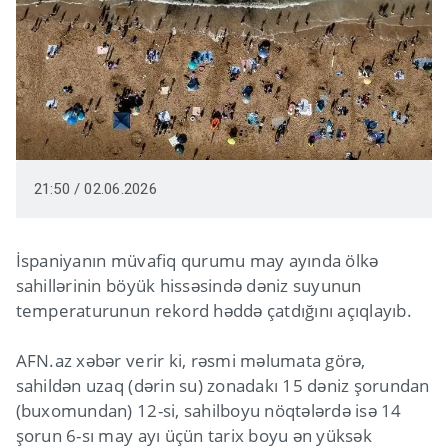
21:50 / 02.06.2026
İspaniyanın müvafiq qurumu may ayında ölkə
sahillərinin böyük hissəsində dəniz suyunun
temperaturunun rekord həddə çatdığını açıqlayıb.
AFN.az xəbər verir ki, rəsmi məlumata görə,
sahildən uzaq (dərin su) zonadakı 15 dəniz şorundan
(buxomundan) 12-si, sahilboyu nöqtələrdə isə 14
şorun 6-sı may ayı üçün tarix boyu ən yüksək