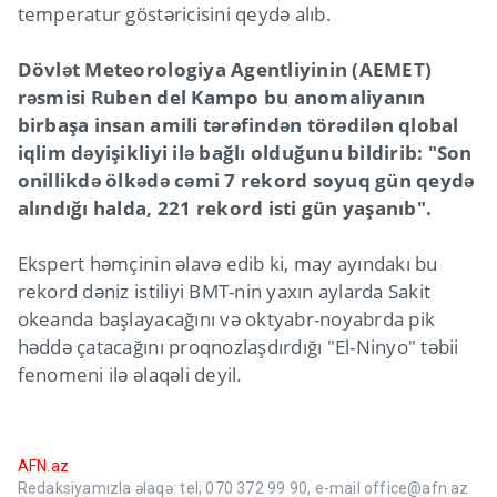
temperatur göstəricisini qeydə alıb.
Dövlət Meteorologiya Agentliyinin (AEMET)
rəsmisi Ruben del Kampo bu anomaliyanın
birbaşa insan amili tərəfindən törədilən qlobal
iqlim dəyişikliyi ilə bağlı olduğunu bildirib: "Son
onillikdə ölkədə cəmi 7 rekord soyuq gün qeydə
alındığı halda, 221 rekord isti gün yaşanıb".
Ekspert həmçinin əlavə edib ki, may ayındakı bu
rekord dəniz istiliyi BMT-nin yaxın aylarda Sakit
okeanda başlayacağını və oktyabr-noyabrda pik
həddə çatacağını proqnozlaşdırdığı "El-Ninyo" təbii
fenomeni ilə əlaqəli deyil.
AFN.az
Redaksiyamızla əlaqə: tel; 070 372 99 90, e-mail office@afn.az