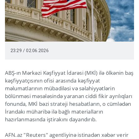
23:29 / 02.06.2026
ABŞ-ın Mərkəzi Kəşfiyyat İdarəsi (MKİ) ilə ölkənin baş
kəşfiyyatçısının ofisi arasında kəşfiyyat
məlumatlarının mübadiləsi və səlahiyyətlərin
bölünməsi məsələsində yaranan ciddi fikir ayrılıqları
fonunda, MKİ bəzi strateji hesabatların, o cümlədən
İrandakı müharibə ilə bağlı materialların
hazırlanmasında iştirakını dayandırıb.
AFN.az "Reuters" agentliyinə istinadən xəbər verir