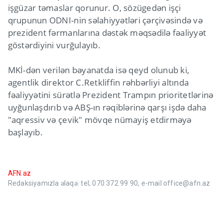
işgüzar təmaslar qorunur. O, sözügedən işçi
qrupunun ODNI-nin səlahiyyətləri çərçivəsində və
prezident fərmanlarına dəstək məqsədilə fəaliyyət
göstərdiyini vurğulayıb.
MKİ-dən verilən bəyanatda isə qeyd olunub ki,
agentlik direktor C.Retkliffin rəhbərliyi altında
fəaliyyətini sürətlə Prezident Trampın prioritetlərinə
uyğunlaşdırıb və ABŞ-ın rəqiblərinə qarşı işdə daha
"aqressiv və çevik" mövqe nümayiş etdirməyə
başlayıb.
AFN.az
Redaksiyamızla əlaqə: tel; 070 372 99 90, e-mail office@afn.az