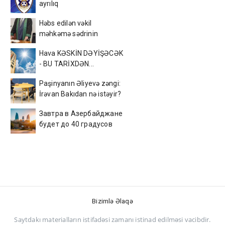
ayrılıq
Həbs edilən vəkil
məhkəmə sədrinin
qayınıdır
Hava KƏSKİN DƏYİŞƏCƏK
- BU TARİXDƏN...
Paşinyanın Əliyevə zəngi:
İrəvan Bakıdan nə istəyir?
Завтра в Азербайджане
будет до 40 градусов
тепла - ПРОГНОЗ
Bizimlə Əlaqə
Saytdakı materialların istifadəsi zamanı istinad edilməsi vacibdir.