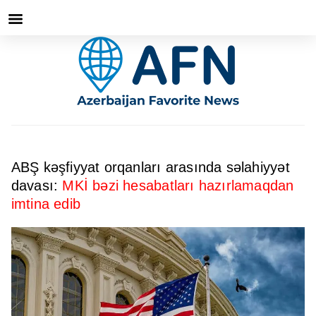
ABŞ kəşfiyyat orqanları arasında səlahiyyət
davası:
MKİ bəzi hesabatları hazırlamaqdan
imtina edib