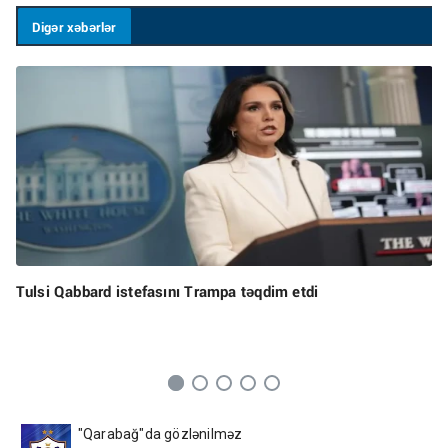
Digər xəbərlər
Tulsi Qabbard istefasını Trampa təqdim etdi
"Qarabağ"da gözlənilməz