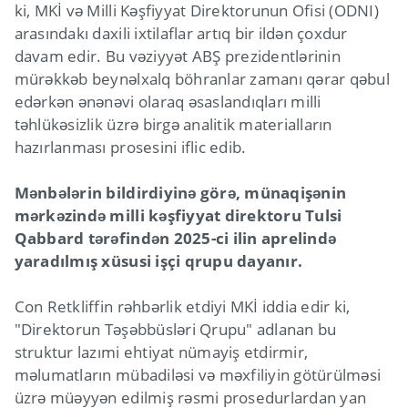
ki, MKİ və Milli Kəşfiyyat Direktorunun Ofisi (ODNI)
arasındakı daxili ixtilaflar artıq bir ildən çoxdur
davam edir. Bu vəziyyət ABŞ prezidentlərinin
mürəkkəb beynəlxalq böhranlar zamanı qərar qəbul
edərkən ənənəvi olaraq əsaslandıqları milli
təhlükəsizlik üzrə birgə analitik materialların
hazırlanması prosesini iflic edib.
Mənbələrin bildirdiyinə görə, münaqişənin
mərkəzində milli kəşfiyyat direktoru Tulsi
Qabbard tərəfindən 2025-ci ilin aprelində
yaradılmış xüsusi işçi qrupu dayanır.
Con Retkliffin rəhbərlik etdiyi MKİ iddia edir ki,
"Direktorun Təşəbbüsləri Qrupu" adlanan bu
struktur lazımi ehtiyat nümayiş etdirmir,
məlumatların mübadiləsi və məxfiliyin götürülməsi
üzrə müəyyən edilmiş rəsmi prosedurlardan yan