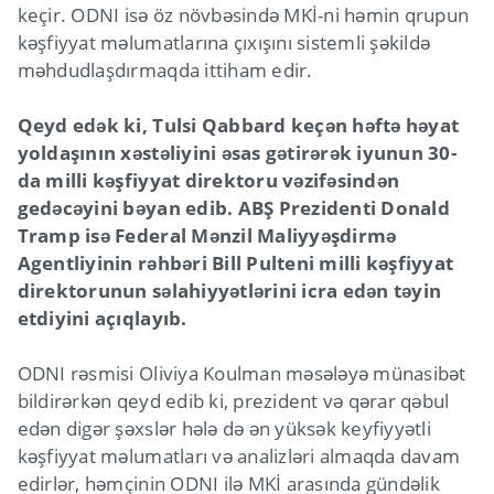
keçir. ODNI isə öz növbəsində MKİ-ni həmin qrupun
kəşfiyyat məlumatlarına çıxışını sistemli şəkildə
məhdudlaşdırmaqda ittiham edir.
Qeyd edək ki, Tulsi Qabbard keçən həftə həyat
yoldaşının xəstəliyini əsas gətirərək iyunun 30-
da milli kəşfiyyat direktoru vəzifəsindən
gedəcəyini bəyan edib. ABŞ Prezidenti Donald
Tramp isə Federal Mənzil Maliyyəşdirmə
Agentliyinin rəhbəri Bill Pulteni milli kəşfiyyat
direktorunun səlahiyyətlərini icra edən təyin
etdiyini açıqlayıb.
ODNI rəsmisi Oliviya Koulman məsələyə münasibət
bildirərkən qeyd edib ki, prezident və qərar qəbul
edən digər şəxslər hələ də ən yüksək keyfiyyətli
kəşfiyyat məlumatları və analizləri almaqda davam
edirlər, həmçinin ODNI ilə MKİ arasında gündəlik