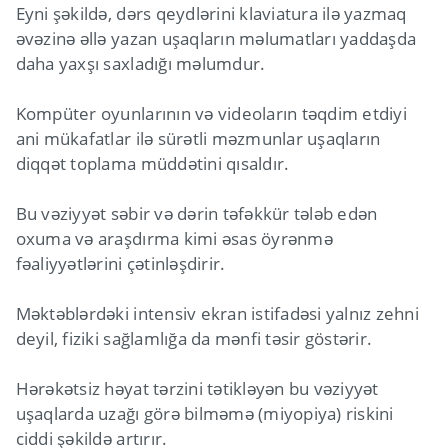
Eyni şəkildə, dərs qeydlərini klaviatura ilə yazmaq
əvəzinə əllə yazan uşaqların məlumatları yaddaşda
daha yaxşı saxladığı məlumdur.
Kompüter oyunlarının və videoların təqdim etdiyi
ani mükafatlar ilə sürətli məzmunlar uşaqların
diqqət toplama müddətini qısaldır.
Bu vəziyyət səbir və dərin təfəkkür tələb edən
oxuma və araşdırma kimi əsas öyrənmə
fəaliyyətlərini çətinləşdirir.
Məktəblərdəki intensiv ekran istifadəsi yalnız zehni
deyil, fiziki sağlamlığa da mənfi təsir göstərir.
Hərəkətsiz həyat tərzini tətikləyən bu vəziyyət
uşaqlarda uzağı görə bilməmə (miyopiya) riskini
ciddi şəkildə artırır.