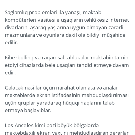
Sağlamlıq problemləri ilə yanaşı, məktəb
kompüterləri vasitəsilə uşaqların təhlükəsiz internet
divarlarını aşaraq yaşlarına uyğun olmayan zərərli
məzmunlara və oyunlara daxil ola bildiyi müşahidə
edilir.
Kiberbullinq və rəqəmsal təhlükələr məktəbin təmin
etdiyi cihazlarda belə uşaqları təhdid etməyə davam
edir.
Gələcək nəsillər üçün narahat olan ata və analar
məktəblərdə ekran istifadəsinin məhdudlaşdırılması
üçün qruplar yaradaraq hüquqi haqlarını tələb
etməyə başlayıblar.
Los-Anceles kimi bəzi böyük bölgələrdə
məktəbdaxili ekran vaxtını məhdudlaşdıran qərarlar