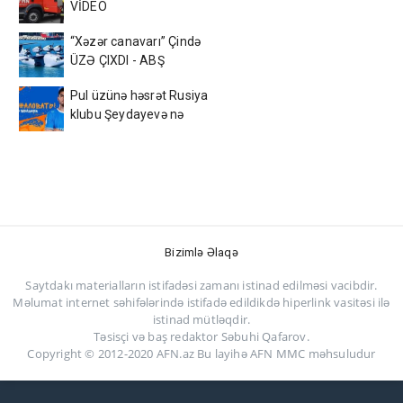
VİDEO
“Xəzər canavarı” Çində
ÜZƏ ÇIXDI - ABŞ
kəşfiyyatı ŞOKDA
Pul üzünə həsrət Rusiya
klubu Şeydayevə nə
verəcək?
Bizimlə Əlaqə
Saytdakı materialların istifadəsi zamanı istinad edilməsi vacibdir.
Məlumat internet səhifələrində istifadə edildikdə hiperlink vasitəsi ilə
istinad mütləqdir.
Təsisçi və baş redaktor Səbuhi Qafarov.
Copyright © 2012-2020 AFN.az Bu layihə AFN MMC məhsuludur