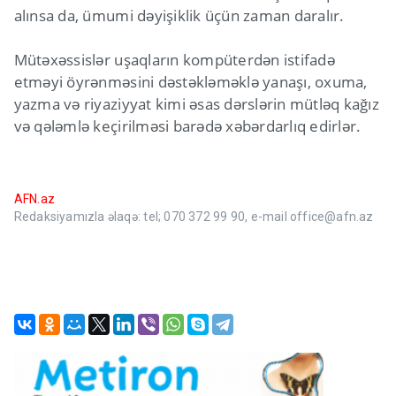
alınsa da, ümumi dəyişiklik üçün zaman daralır.
Mütəxəssislər uşaqların kompüterdən istifadə
etməyi öyrənməsini dəstəkləməklə yanaşı, oxuma,
yazma və riyaziyyat kimi əsas dərslərin mütləq kağız
və qələmlə keçirilməsi barədə xəbərdarlıq edirlər.
AFN.az
Redaksiyamızla əlaqə: tel; 070 372 99 90, e-mail office@afn.az