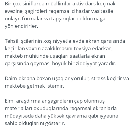
Bir çox siniflərdə müəllimlər aktiv dərs keçmək
əvəzinə, şagirdləri rəqəmsal cihazlar vasitəsilə
onlayn formalar və tapşırıqlar doldurmağa
yönləndirirlər.
Təhsil işçilərinin xoş niyyətlə evdə ekran qarşısında
keçirilən vaxtın azaldılmasını tövsiyə edərkən,
məktəb mühitində uşaqları saatlarla ekran
qarşısında qoyması böyük bir ziddiyyət yaradır.
Daim ekrana baxan uşaqlar yorulur, stress keçirir və
məktəbə getmək istəmir.
Elmi araşdırmalar şagirdlərin çap olunmuş
materialları oxuduqlarında rəqəmsal ekranlarla
müqayisədə daha yüksək qavrama qabiliyyətinə
sahib olduqlarını göstərir.