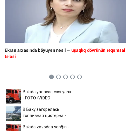
Ekran arxasında böyüyən nəsil –
uşaqlıq dövrünün rəqəmsal
tələsi
Bakıda yanacaq çəni yanır
- FOTO+VİDEO
В Баку загорелась
топливная цистерна -
ВИДЕО
Bakıda zavodda yanğın -