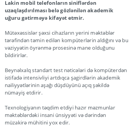
Lakin mobil telefonların siniflərdən
uzaqlaşdırılması belə gözlənilən akademik
uğuru gətirməyə kifayət etmir.
Mütəxəssislər şəxsi cihazların yerini məktəblər
tərəfindən təmin edilən kompüterlərin aldığını və bu
vəziyyətin öyrənmə prosesinə mane olduğunu
bildirirlər.
Beynəlxalq standart test nəticələri də kompüterdən
istifadə intensivliyi artdıqca şagirdlərin akademik
nailiyyətlərinin aşağı düşdüyünü açıq şəkildə
nümayiş etdirir.
Texnologiyanın təqdim etdiyi hazır məzmunlar
məktəblərdəki insani ünsiyyəti və dərindən
müzakirə mühitini yox edir.