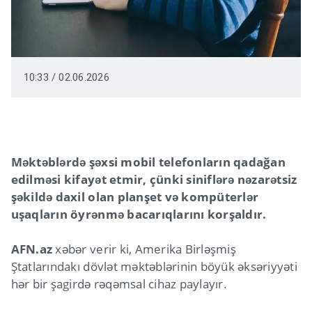
10:33 / 02.06.2026
Məktəblərdə şəxsi mobil telefonların qadağan
edilməsi kifayət etmir, çünki siniflərə nəzarətsiz
şəkildə daxil olan planşet və kompüterlər
uşaqların öyrənmə bacarıqlarını korşaldır.
AFN.az
xəbər verir ki, Amerika Birləşmiş
Ştatlarındakı dövlət məktəblərinin böyük əksəriyyəti
hər bir şagirdə rəqəmsal cihaz paylayır.