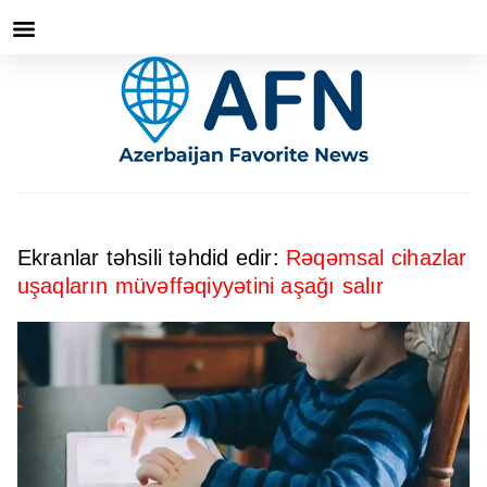
Ekranlar təhsili təhdid edir:
Rəqəmsal cihazlar
uşaqların müvəffəqiyyətini aşağı salır