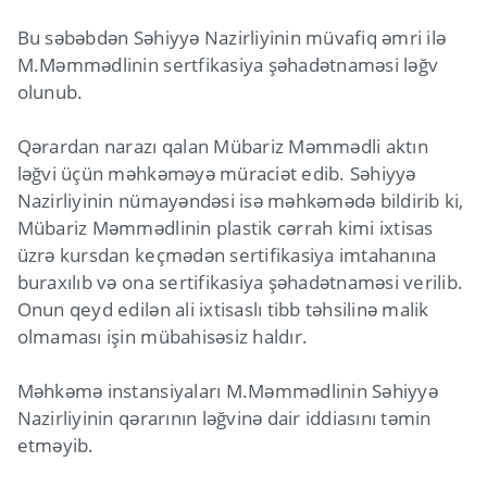
Bu səbəbdən Səhiyyə Nazirliyinin müvafiq əmri ilə
M.Məmmədlinin sertfikasiya şəhadətnaməsi ləğv
olunub.
Qərardan narazı qalan Mübariz Məmmədli aktın
ləğvi üçün məhkəməyə müraciət edib. Səhiyyə
Nazirliyinin nümayəndəsi isə məhkəmədə bildirib ki,
Mübariz Məmmədlinin plastik cərrah kimi ixtisas
üzrə kursdan keçmədən sertifikasiya imtahanına
buraxılıb və ona sertifikasiya şəhadətnaməsi verilib.
Onun qeyd edilən ali ixtisaslı tibb təhsilinə malik
olmaması işin mübahisəsiz haldır.
Məhkəmə instansiyaları M.Məmmədlinin Səhiyyə
Nazirliyinin qərarının ləğvinə dair iddiasını təmin
etməyib.