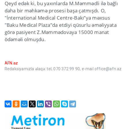
Qeyd edək ki, bu yaxınlarda M.Məmmədli ilə bağlı
daha bir məhkəmə prosesi başa çatmışdı. O,
"İnternational Medical Centre-Bakı”ya məxsus
"Baku Medical Plaza”da etdiyi qüsurlu əməliyyata
görə pasiyent Z.Məmmədovaya 15000 manat
ödəməli olmuşdu.
AFN.az
Redaksiyamızla əlaqə: tel; 070 372 99 90, e-mail office@afn.az