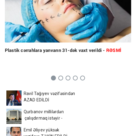
Plastik cərrahlara yanvarın 31-dək vaxt verildi -
RƏSMİ
Ravil Tağıyev vəzifəsindən
AZAD EDİLDİ
Qurbanov millilərdən
çalışdırmaq istəyir -
AFFA-ya sənəd verdi
Emil Əliyev yüksək