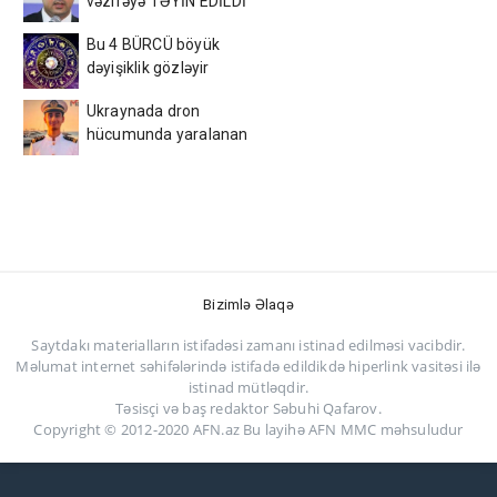
vəzifəyə TƏYİN EDİLDİ
Bu 4 BÜRCÜ böyük
dəyişiklik gözləyir
Ukraynada dron
hücumunda yaralanan
azərbaycanlı tələbə
VƏFAT ETDİ
Bizimlə Əlaqə
Saytdakı materialların istifadəsi zamanı istinad edilməsi vacibdir.
Məlumat internet səhifələrində istifadə edildikdə hiperlink vasitəsi ilə
istinad mütləqdir.
Təsisçi və baş redaktor Səbuhi Qafarov.
Copyright © 2012-2020 AFN.az Bu layihə AFN MMC məhsuludur