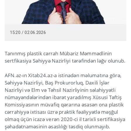
15:20 / 02.06.2026
Tanınmış plastik cərrah Mübariz Məmmədlinin
sertfikasiya Səhiyyə Nazirliyi tərəfindən ləğv olunub.
AFN.az-ın Xitab24.az-a istinadən məlumatına görə,
Səhiyyə Nazirliyi, Baş Prokurorluq, Daxili İşlər
Nazirliyi və Elm və Təhsil Nazirliyinin səlahiyyətli
nümayəndələrindən ibarət yaradılmış Xüsusi Təftiş
Komissiyasının müvafiq qərarına əsasən ona plastik
cərrahiyyə ixtisası üzrə praktik fəaliyyətlə məşğul
olmaq üçün icazə verən 2020-ci il tarixli sertifikasiya
şəhadətnaməsinin əsaslılığı təsdiq olunmayıb.