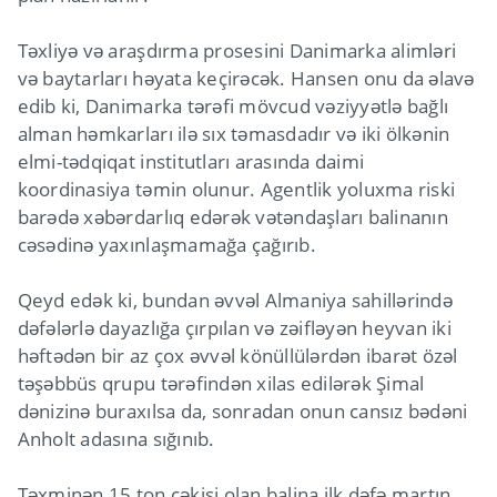
Təxliyə və araşdırma prosesini Danimarka alimləri
və baytarları həyata keçirəcək. Hansen onu da əlavə
edib ki, Danimarka tərəfi mövcud vəziyyətlə bağlı
alman həmkarları ilə sıx təmasdadır və iki ölkənin
elmi-tədqiqat institutları arasında daimi
koordinasiya təmin olunur. Agentlik yoluxma riski
barədə xəbərdarlıq edərək vətəndaşları balinanın
cəsədinə yaxınlaşmamağa çağırıb.
Qeyd edək ki, bundan əvvəl Almaniya sahillərində
dəfələrlə dayazlığa çırpılan və zəifləyən heyvan iki
həftədən bir az çox əvvəl könüllülərdən ibarət özəl
təşəbbüs qrupu tərəfindən xilas edilərək Şimal
dənizinə buraxılsa da, sonradan onun cansız bədəni
Anholt adasına sığınıb.
Təxminən 15 ton çəkisi olan balina ilk dəfə martın