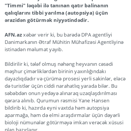
"Timmi" ləqəbi ilə tanınan qatır balinanın
qalıqlarını tibbi yarılma (autopsiya) üçün
ərazidən götürmək niyyətindədir.
AFN.az
xəbər verir ki, bu barədə DPA agentliyi
Danimarkanın Ətraf Mühitin Mühafizəsi Agentliyinə
istinadən məlumat yayıb.
Bildirilir ki, tələf olmuş nəhəng heyvanın cəsədi
məşhur çimərliklərdən birinin yaxınlığındakı
dayazlıqdadır və çürümə prosesi yerli sakinlər, eləcə
də turistlər üçün ciddi narahatlıq yarada bilər. Bu
səbəbdən onun yedəyə alınaraq uzaqlaşdırılması
qərara alınıb. Qurumun rəsmisi Yane Hansen
bildirib ki, hazırda eyni vaxtda həm autopsiya
aparmağa, həm də elmi araşdırmalar üçün dəyərli
bioloji nümunələr götürməyə imkan verəcək xüsusi
plan hazırlanır.