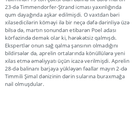
23-də Timmendorfer-Ştrand icması yaxınlığında
qum dayağında aşkar edilmişdi. O vaxtdan bəri
xilasedicilərin köməyi ilə bir neçə dəfə dərinliyə üzə
bilsə də, martın sonundan etibarən Poel adası
körfəzində demək olar ki, hərəkətsiz qalmışdı.
Ekspertlər onun sağ qalma şansının olmadığını
bildirsələr də, aprelin ortalarında könüllülərə yeni
xilas etmə əməliyyatı üçün icazə verilmişdi. Aprelin
28-də balinanı barjaya yükləyən fəallar mayın 2-də
Timmili Şimal dənizinin dərin sularına buraxmağa
nail olmuşdular.