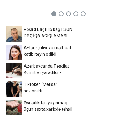
Rəşad Dağlı ilə bağlı SON
DƏQİQƏ AÇIQLAMASI -
Azadlığa çıxır?
Aytən Quliyeva mətbuat
katibi təyin edildi
Azərbaycanda Təşkilat
Komitəsi yaradıldı -
SƏRƏNCAM
Tiktoker “Melisa”
saxlanıldı
Əsgərlikdən yayınmaq
üçün saxta xaricdə təhsil
sənədi verdilər, həbs
edildilər