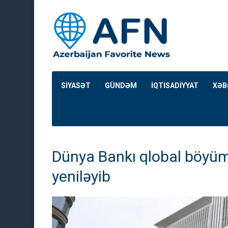
SİYASƏT
GÜNDƏM
İQTİSADİYYAT
XƏB
Dünya Bankı qlobal böyü
yeniləyib