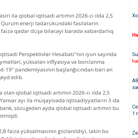
ri ilə qlobal iqtisadi artımın 2026-cı ildə 2,5
Xo
. Qurum enerji tədarükündəki fasilələrin
3 faizə qədər düşə biləcəyi barədə xəbərdarlıq
Hə
İqtisadi Perspektivlər Hesabatı"nın iyun sayında
Su
ymətləri, yüksələn inflyasiya və borclanma
hə
id-19" pandemiyasının başlanğıcından bəri ən
qeyd edib.
AB
sə
 olan qlobal iqtisadi artımın 2026-cı ildə 2,5
. Yanvar ayı ilə müqayisədə iqtisadiyyatların 3-də
Ce
ank, sözügedən ayda qlobal iqtisadi artımın bu
1 
 etmişdi.
8 faizə yüksəlməsinin gözlənildiyi, lakin bu
Ze