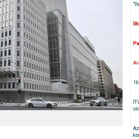
“R
İl
Pa
Av
16
İT
old
Az
kö