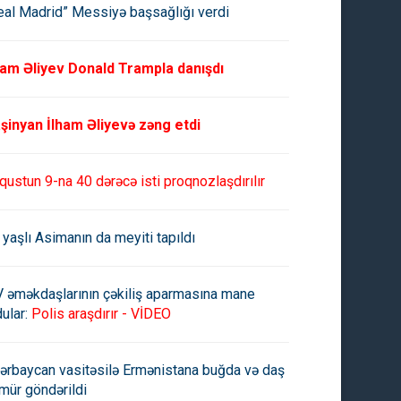
eal Madrid” Messiyə başsağlığı verdi
ham Əliyev Donald Trampla danışdı
şinyan İlham Əliyevə zəng etdi
qustun 9-na 40 dərəcə isti proqnozlaşdırılır
 yaşlı Asimanın da meyiti tapıldı
V əməkdaşlarının çəkiliş aparmasına mane
ular:
Polis araşdırır - VİDEO
ərbaycan vasitəsilə Ermənistana buğda və daş
mür göndərildi