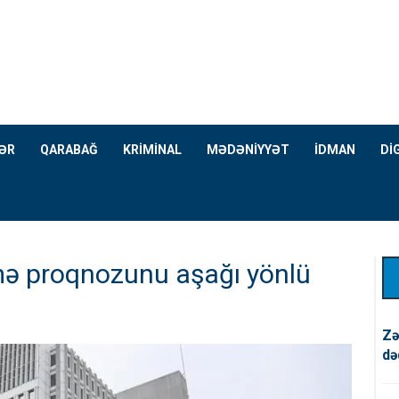
ƏR
QARABAĞ
KRİMİNAL
MƏDƏNİYYƏT
İDMAN
Dİ
mə proqnozunu aşağı yönlü
Zə
də