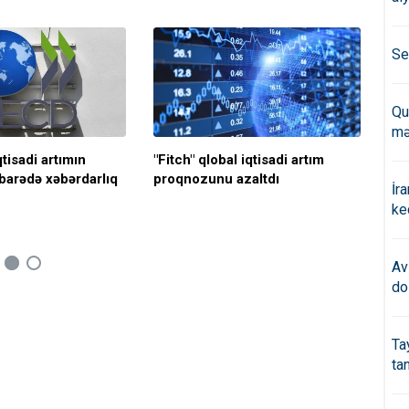
Se
Qu
mə
qtisadi artımın
"Fitch" qlobal iqtisadi artım
"Mo
 barədə xəbərdarlıq
proqnozunu azaltdı
art
İr
ke
Av
do
Ta
ta