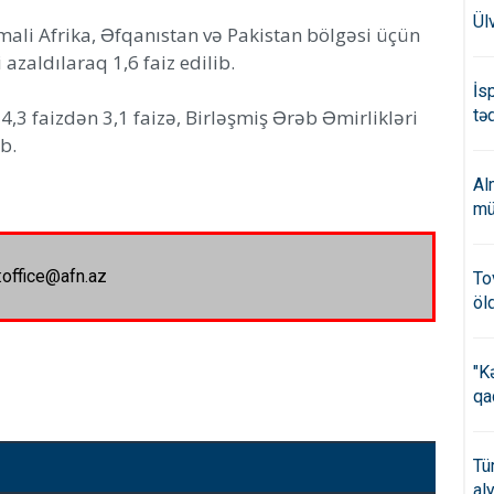
Ül
ali Afrika, Əfqanıstan və Pakistan bölgəsi üçün
azaldılaraq 1,6 faiz edilib.
İs
3 faizdən 3,1 faizə, Birləşmiş Ərəb Əmirlikləri
təd
b.
Al
mü
:office@afn.az
To
öl
"K
qa
Tü
al