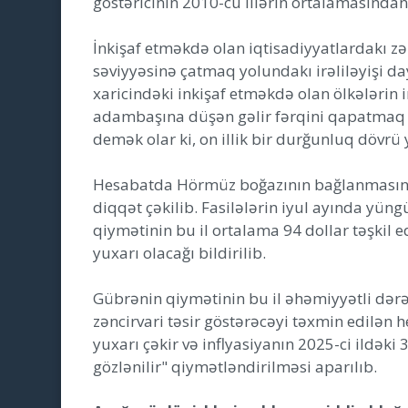
göstəricinin 2010-cu illərin ortalamasından 
İnkişaf etməkdə olan iqtisadiyyatlardakı zə
səviyyəsinə çatmaq yolundakı irəliləyişi d
xaricindəki inkişaf etməkdə olan ölkələrin i
adambaşına düşən gəlir fərqini qapatmaq m
demək olar ki, on illik bir durğunluq dövr
Hesabatda Hörmüz boğazının bağlanmasının
diqqət çəkilib. Fasilələrin iyul ayında yüngü
qiymətinin bu il ortalama 94 dollar təşkil e
yuxarı olacağı bildirilib.
Gübrənin qiymətinin bu il əhəmiyyətli dər
zəncirvari təsir göstərəcəyi təxmin edilən 
yuxarı çəkir və inflyasiyanın 2025-ci ildəki 
gözlənilir" qiymətləndirilməsi aparılıb.