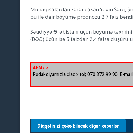
Münaqişələrdən zərər çəkən Yaxın Şərq, Şim
bu ilə dair böyümə proqnozu 2,7 faiz bəndi 
Səudiyyə Ərəbistanı üçün böyümə təxmini 4,
(BƏƏ) üçün isə 5 faizdən 2,4 faizə düşürülü
AFN.az
Redaksiyamızla əlaqə: tel; 070 372 99 90, E-mail
Diqqətinizi çəkə biləcək digər xəbərlər