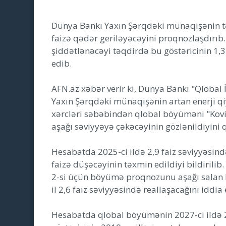
Dünya Bankı Yaxın Şərqdəki münaqişənin təsi
faizə qədər geriləyəcəyini proqnozlaşdırıb
şiddətlənəcəyi təqdirdə bu göstəricinin 1,
edib.
AFN.az xəbər verir ki, Dünya Bankı "Qlobal 
Yaxın Şərqdəki münaqişənin artan enerji qi
xərcləri səbəbindən qlobal böyüməni "Kov
aşağı səviyyəyə çəkəcəyinin gözlənildiyini 
Hesabatda 2025-ci ildə 2,9 faiz səviyyəsində
faizə düşəcəyinin təxmin edildiyi bildirilib
2-si üçün böyümə proqnozunu aşağı salan b
il 2,6 faiz səviyyəsində reallaşacağını iddia
Hesabatda qlobal böyümənin 2027-ci ildə 2,