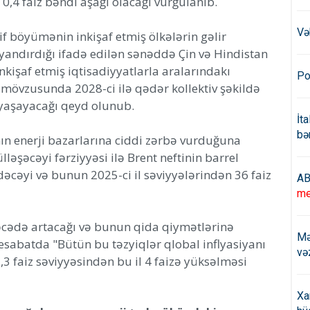
0,4 faiz bəndi aşağı olacağı vurğulanıb.
Və
if böyümənin inkişaf etmiş ölkələrin gəlir
ayandırdığı ifadə edilən sənəddə Çin və Hindistan
nkişaf etmiş iqtisadiyyatlarla aralarındakı
Po
övzusunda 2028-ci ilə qədər kollektiv şəkildə
ü yaşayacağı qeyd olunub.
İt
bə
 enerji bazarlarına ciddi zərbə vurduğuna
lləşəcəyi fərziyyəsi ilə Brent neftinin barrel
dəcəyi və bunun 2025-ci il səviyyələrindən 36 faiz
AB
me
əcədə artacağı və bunun qida qiymətlərinə
Mə
hesabatda "Bütün bu təzyiqlər qlobal inflyasiyanı
və
3,3 faiz səviyyəsindən bu il 4 faizə yüksəlməsi
Xa