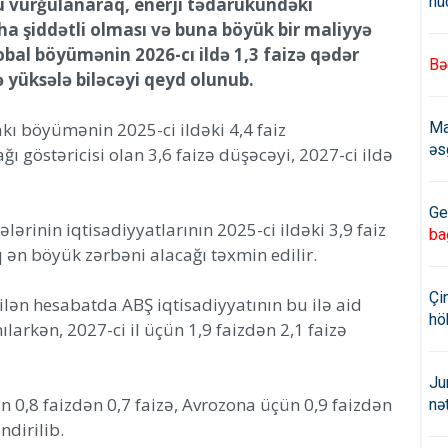
hü
ğu vurğulanaraq, enerji tədarükündəki
ha şiddətli olması və buna böyük bir maliyyə
obal böyümənin 2026-cı ildə 1,3 faizə qədər
Bə
zə yüksələ biləcəyi qeyd olunub.
akı böyümənin 2025-ci ildəki 4,4 faiz
Ma
əs
 göstəricisi olan 3,6 faizə düşəcəyi, 2027-ci ildə
Ge
ərinin iqtisadiyyatlarının 2025-ci ildəki 3,9 faiz
ba
 ən böyük zərbəni alacağı təxmin edilir.
Çi
lən hesabatda ABŞ iqtisadiyyatının bu ilə aid
hö
ılarkən, 2027-ci il üçün 1,9 faizdən 2,1 faizə
Ju
 0,8 faizdən 0,7 faizə, Avrozona üçün 0,9 faizdən
nə
ndirilib.