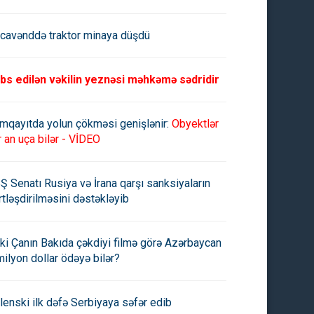
cavənddə traktor minaya düşdü
bs edilən vəkilin yeznəsi məhkəmə sədridir
mqayıtda yolun çökməsi genişlənir:
Obyektlər
r an uça bilər - VİDEO
Ş Senatı Rusiya və İrana qarşı sanksiyaların
rtləşdirilməsini dəstəkləyib
ki Çanın Bakıda çəkdiyi filmə görə Azərbaycan
milyon dollar ödəyə bilər?
lenski ilk dəfə Serbiyaya səfər edib