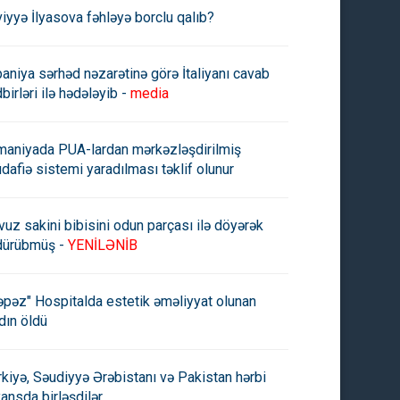
viyyə İlyasova fəhləyə borclu qalıb?
paniya sərhəd nəzarətinə görə İtaliyanı cavab
birləri ilə hədələyib -
media
maniyada PUA-lardan mərkəzləşdirilmiş
dafiə sistemi yaradılması təklif olunur
vuz sakini bibisini odun parçası ilə döyərək
dürübmüş -
YENİLƏNİB
əpəz" Hospitalda estetik əməliyyat olunan
dın öldü
rkiyə, Səudiyyə Ərəbistanı və Pakistan hərbi
yansda birləşdilər