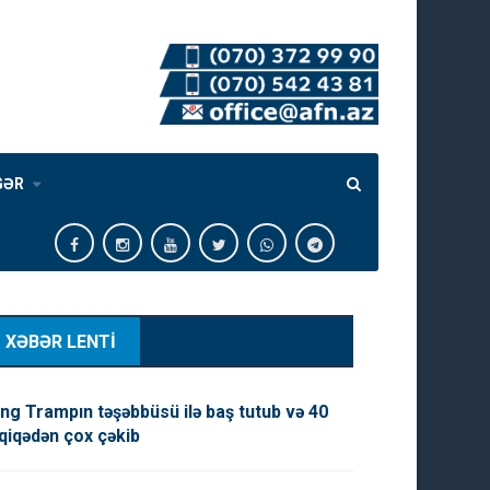
GƏR
XƏBƏR LENTİ
ng Trampın təşəbbüsü ilə baş tutub və 40
qiqədən çox çəkib