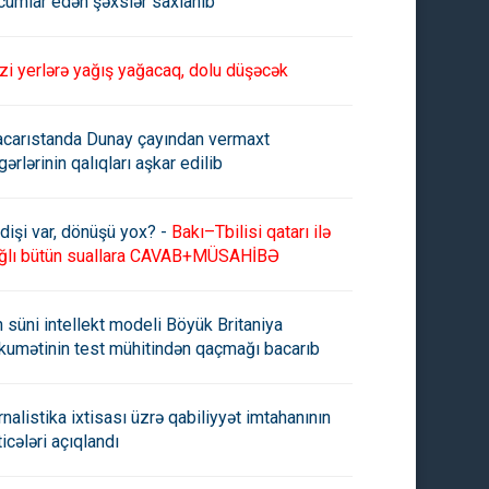
cumlar edən şəxslər saxlanıb
zi yerlərə yağış yağacaq, dolu düşəcək
carıstanda Dunay çayından vermaxt
gərlərinin qalıqları aşkar edilib
dişi var, dönüşü yox? -
Bakı–Tbilisi qatarı ilə
ğlı bütün suallara CAVAB+MÜSAHİBƏ
n süni intellekt modeli Böyük Britaniya
kumətinin test mühitindən qaçmağı bacarıb
rnalistika ixtisası üzrə qabiliyyət imtahanının
ticələri açıqlandı