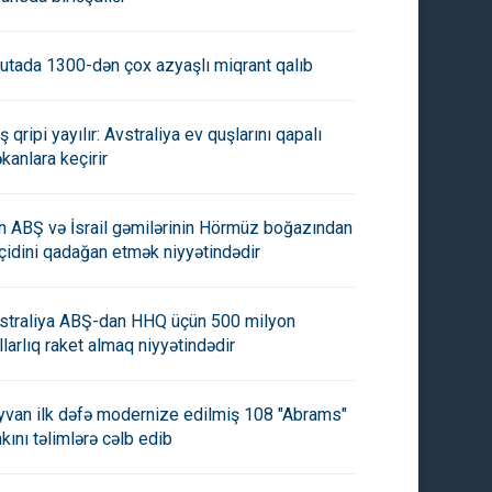
utada 1300-dən çox azyaşlı miqrant qalıb
ş qripi yayılır: Avstraliya ev quşlarını qapalı
kanlara keçirir
ody's": "G20-nin iqtisadi
Dünya Bankı Afrika
ımı bu il azalacaq"
iqtisadiyyatlarının bu il 3,4 fai
an ABŞ və İsrail gəmilərinin Hörmüz boğazından
artacağını gözləyir
çidini qadağan etmək niyyətindədir
straliya ABŞ-dan HHQ üçün 500 milyon
llarlıq raket almaq niyyətindədir
yvan ilk dəfə modernize edilmiş 108 "Abrams"
nkını təlimlərə cəlb edib