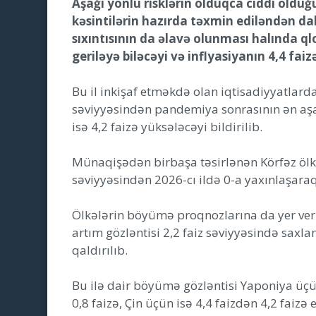
Aşağı yönlü risklərin olduqca ciddi oldu
kəsintilərin hazırda təxmin ediləndən da
sıxıntısının da əlavə olunması halında ql
geriləyə biləcəyi və inflyasiyanın 4,4 fai
Bu il inkişaf etməkdə olan iqtisadiyyatlard
səviyyəsindən pandemiya sonrasının ən aşağı
isə 4,2 faizə yüksələcəyi bildirilib.
Münaqişədən birbaşa təsirlənən Körfəz ölkəl
səviyyəsindən 2026-cı ildə 0-a yaxınlaşaraq
Ölkələrin böyümə proqnozlarına da yer veri
artım gözləntisi 2,2 faiz səviyyəsində saxlan
qaldırılıb.
Bu ilə dair böyümə gözləntisi Yaponiya üçün
0,8 faizə, Çin üçün isə 4,4 faizdən 4,2 faizə e