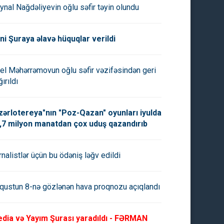
ynal Nağdəliyevin oğlu səfir təyin olundu
ni Şuraya əlavə hüquqlar verildi
el Məhərrəmovun oğlu səfir vəzifəsindən geri
ırıldı
zərlotereya"nın "Poz-Qazan" oyunları iyulda
,7 milyon manatdan çox uduş qazandırıb
rnalistlər üçün bu ödəniş ləğv edildi
qustun 8-nə gözlənən hava proqnozu açıqlandı
dia və Yayım Şurası yaradıldı - FƏRMAN