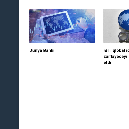
Dünya Bankı:
İƏİT qlobal i
zəifləyəcəyi
etdi