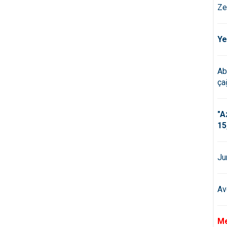
Ze
Ye
Ab
çağ
"A
15
Ju
Av
Me