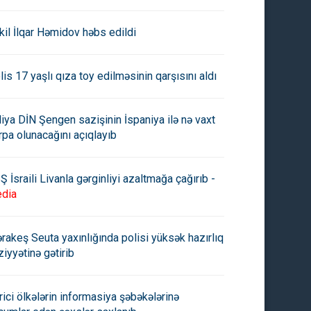
kil İlqar Həmidov həbs edildi
lis 17 yaşlı qıza toy edilməsinin qarşısını aldı
aliya DİN Şengen sazişinin İspaniya ilə nə vaxt
rpa olunacağını açıqlayıb
Ş İsraili Livanla gərginliyi azaltmağa çağırıb -
dia
rakeş Seuta yaxınlığında polisi yüksək hazırlıq
ziyyətinə gətirib
rici ölkələrin informasiya şəbəkələrinə