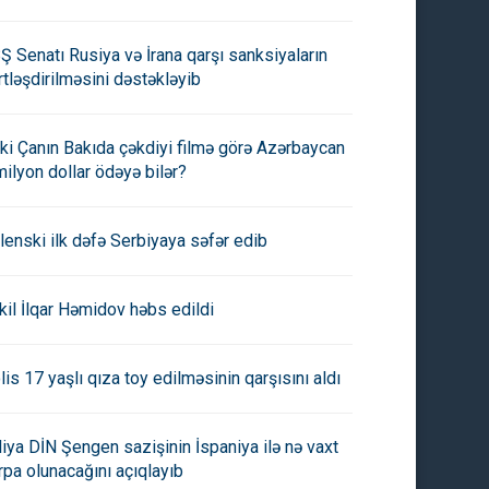
Ş Senatı Rusiya və İrana qarşı sanksiyaların
rtləşdirilməsini dəstəkləyib
ki Çanın Bakıda çəkdiyi filmə görə Azərbaycan
milyon dollar ödəyə bilər?
lenski ilk dəfə Serbiyaya səfər edib
kil İlqar Həmidov həbs edildi
lis 17 yaşlı qıza toy edilməsinin qarşısını aldı
aliya DİN Şengen sazişinin İspaniya ilə nə vaxt
rpa olunacağını açıqlayıb