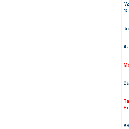
"A
15
Ju
Av
Me
Ba
Tə
Pr
AB