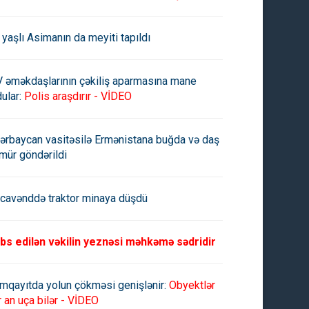
 yaşlı Asimanın da meyiti tapıldı
V əməkdaşlarının çəkiliş aparmasına mane
ular:
Polis araşdırır - VİDEO
ərbaycan vasitəsilə Ermənistana buğda və daş
mür göndərildi
cavənddə traktor minaya düşdü
bs edilən vəkilin yeznəsi məhkəmə sədridir
mqayıtda yolun çökməsi genişlənir:
Obyektlər
r an uça bilər - VİDEO