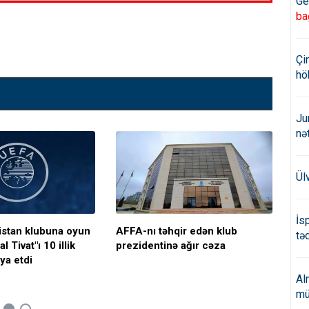
Ge
ba
Çi
hö
Ju
nə
Ül
İs
stan klubuna oyun
AFFA-nı təhqir edən klub
AFF
təd
l Tivat"ı 10 illik
prezidentinə ağır cəza
kən
iya etdi
Al
mü