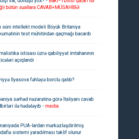
dişi var, dönüşü yox? -
Bakı–Tbilisi qatarı ilə
ğlı bütün suallara CAVAB+MÜSAHİBƏ
n süni intellekt modeli Böyük Britaniya
kumətinin test mühitindən qaçmağı bacarıb
rnalistika ixtisası üzrə qabiliyyət imtahanının
ticələri açıqlandı
viyyə İlyasova fəhləyə borclu qalıb?
paniya sərhəd nəzarətinə görə İtaliyanı cavab
A 3 klubu yarışlardan
"Qarabağ" UEFA-dan 65 milyo
birləri ilə hədələyib -
media
arlaşdırdı
manatdan çox vəsait aldı
maniyada PUA-lardan mərkəzləşdirilmiş
dafiə sistemi yaradılması təklif olunur