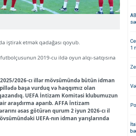
AB
sə
Ce
a iştirak etmək qadağası qoyub.
1 
 futbolçusunun 2019-cu ildə oyun alqı-satqısına
Ze
“2025/2026-cı illər mövsümündə bütün idman
Və
pillədə başa vurduq və haqqımız olan
 qazandıq. UEFA İntizam Komitəsi klubumuzun
air araşdırma aparıb. AFFA İntizam
Po
ərarını əsas götürən qurum 2 iyun 2026-cı il
 mövsümündəki UEFA-nın idman yarışlarında
İt
bə