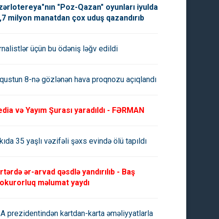
zərlotereya"nın "Poz-Qazan" oyunları iyulda
,7 milyon manatdan çox uduş qazandırıb
rnalistlər üçün bu ödəniş ləğv edildi
qustun 8-nə gözlənən hava proqnozu açıqlandı
dia və Yayım Şurası yaradıldı - FƏRMAN
kıda 35 yaşlı vəzifəli şəxs evində ölü tapıldı
rtərdə ər-arvad qəsdlə yandırılıb - Baş
okurorluq məlumat yaydı
A prezidentindən kartdan-karta əməliyyatlarla