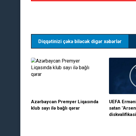
Diqqətinizi çəkə biləcək digər xəbərlər
Azərbaycan Premyer Liqasında
UEFA Erməni
klub sayı ilə bağlı qərar
satan "Arsena
diskvalifikas