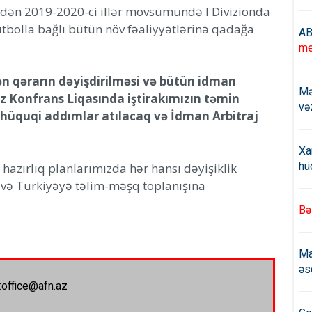
indən 2019-2020-ci illər mövsümündə I Divizionda
tbolla bağlı bütün növ fəaliyyətlərinə qadağa
AB
me
dən qərarın dəyişdirilməsi və bütün idman
Mə
z Konfrans Liqasında iştirakımızın təmin
və
hüquqi addımlar atılacaq və İdman Arbitraj
Xa
hü
a hazırlıq planlarımızda hər hansı dəyişiklik
və Türkiyəyə təlim-məşq toplanışına
Bə
Ma
əs
:office@afn.az