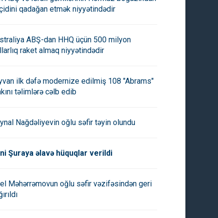
çidini qadağan etmək niyyətindədir
straliya ABŞ-dan HHQ üçün 500 milyon
llarlıq raket almaq niyyətindədir
yvan ilk dəfə modernize edilmiş 108 "Abrams"
nkını təlimlərə cəlb edib
ynal Nağdəliyevin oğlu səfir təyin olundu
ni Şuraya əlavə hüquqlar verildi
el Məhərrəmovun oğlu səfir vəzifəsindən geri
ırıldı