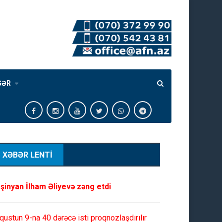
GƏR
XƏBƏR LENTİ
şinyan İlham Əliyevə zəng etdi
qustun 9-na 40 dərəcə isti proqnozlaşdırılır