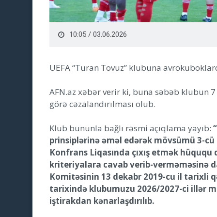
10:05 / 03.06.2026
UEFA “Turan Tovuz” klubuna avrokuboklard
AFN.az xəbər verir ki, buna səbəb klubun 7
görə cəzalandırılması olub.
Klub bununla bağlı rəsmi açıqlama yayıb:
prinsiplərinə əməl edərək mövsümü 3-cü 
Konfrans Liqasında çıxış etmək hüququ
kriteriyalara cavab verib-verməməsinə d
Komitəsinin 13 dekabr 2019-cu il tarixli q
tarixində klubumuzu 2026/2027-ci illər
iştirakdan kənarlaşdırılıb.