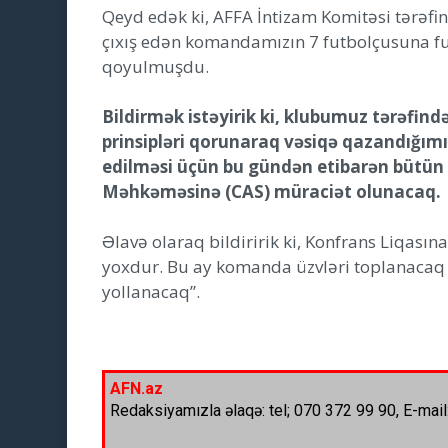
Qeyd edək ki, AFFA İntizam Komitəsi tərəf
çıxış edən komandamızın 7 futbolçusuna fu
qoyulmuşdu.
Bildirmək istəyirik ki, klubumuz tərəfin
prinsipləri qorunaraq vəsiqə qazandığımı
edilməsi üçün bu gündən etibarən bütün 
Məhkəməsinə (CAS) müraciət olunacaq.
Əlavə olaraq bildiririk ki, Konfrans Liqasın
yoxdur. Bu ay komanda üzvləri toplanacaq 
yollanacaq”.
AFN.az
Redaksiyamızla əlaqə: tel; 070 372 99 90, E-mail