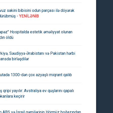
vuz sakini bibisini odun parçası ilə döyərək
dürübmüş -
YENİLƏNİB
əpəz" Hospitalda estetik əməliyyat olunan
dın öldü
rkiyə, Səudiyyə Ərəbistanı və Pakistan hərbi
yansda birləşdilər
utada 1300-dən çox azyaşlı miqrant qalıb
ş qripi yayılır: Avstraliya ev quşlarını qapalı
kanlara keçirir
an ABŞ və İsrail gəmilərinin Hörmüz boğazından