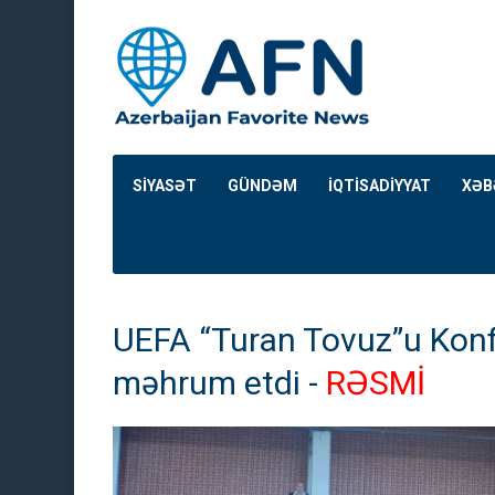
SİYASƏT
GÜNDƏM
İQTİSADİYYAT
XƏB
UEFA “Turan Tovuz”u Konf
məhrum etdi -
RƏSMİ