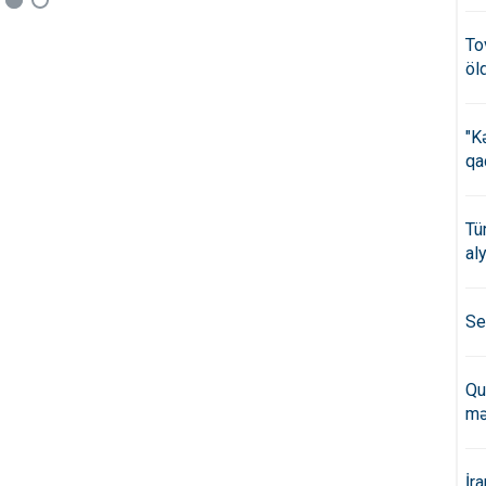
To
öl
"K
qa
Tü
al
Se
Qu
mə
İr