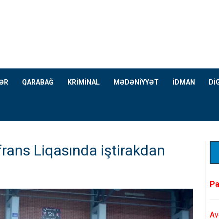
ƏR
QARABAĞ
KRİMİNAL
MƏDƏNİYYƏT
İDMAN
Dİ
rans Liqasında iştirakdan
Pa
Av