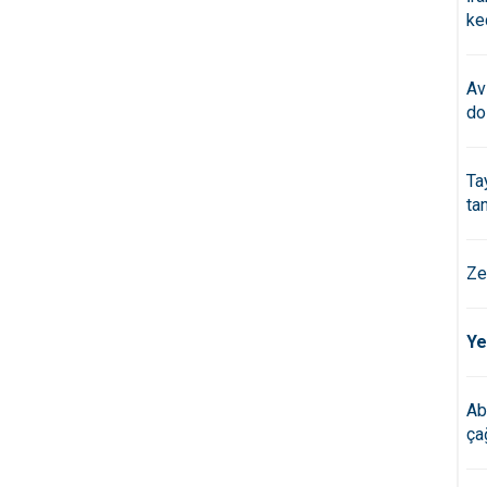
ke
Av
do
Ta
ta
Ze
Ye
Ab
çağ