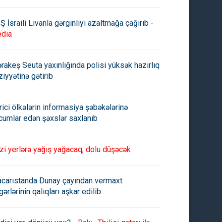
Ş İsraili Livanla gərginliyi azaltmağa çağırıb -
dia
rakeş Seuta yaxınlığında polisi yüksək hazırlıq
ziyyətinə gətirib
rici ölkələrin informasiya şəbəkələrinə
cumlar edən şəxslər saxlanıb
zi yerlərə yağış yağacaq, dolu düşəcək
carıstanda Dunay çayından vermaxt
gərlərinin qalıqları aşkar edilib