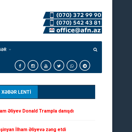
GƏR
XƏBƏR LENTİ
ham Əliyev Donald Trampla danışdı
şinyan İlham Əliyevə zəng etdi