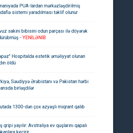
maniyada PUA-lardan mərkəzləşdirilmiş
dafiə sistemi yaradılması təklif olunur
vuz sakini bibisini odun parçası ilə döyərək
dürübmüş -
YENİLƏNİB
əpəz" Hospitalda estetik əməliyyat olunan
dın öldü
rkiyə, Səudiyyə Ərəbistanı və Pakistan hərbi
yansda birləşdilər
utada 1300-dən çox azyaşlı miqrant qalıb
ş qripi yayılır: Avstraliya ev quşlarını qapalı
kanlara keçirir