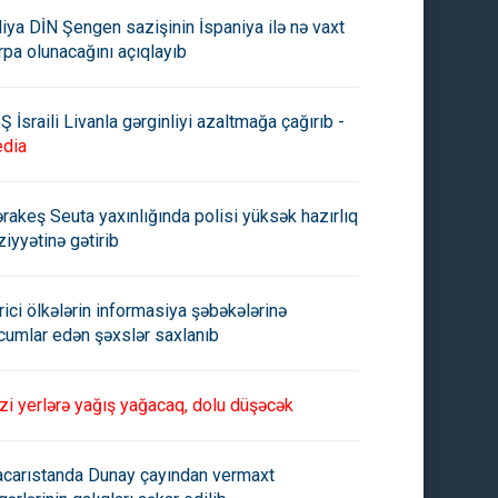
aliya DİN Şengen sazişinin İspaniya ilə nə vaxt
rpa olunacağını açıqlayıb
Ş İsraili Livanla gərginliyi azaltmağa çağırıb -
dia
rakeş Seuta yaxınlığında polisi yüksək hazırlıq
ziyyətinə gətirib
rici ölkələrin informasiya şəbəkələrinə
cumlar edən şəxslər saxlanıb
zi yerlərə yağış yağacaq, dolu düşəcək
carıstanda Dunay çayından vermaxt