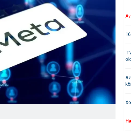
Av
16
İT
old
Az
kö
Xo
Hə