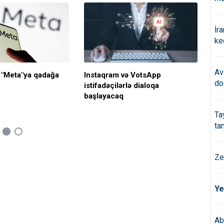
İr
ke
Av
 "Meta"ya qadağa
Instaqram və VotsApp
Met
do
istifadəçilərlə dialoqa
xid
başlayacaq
Ta
ta
Ze
Ye
Ab