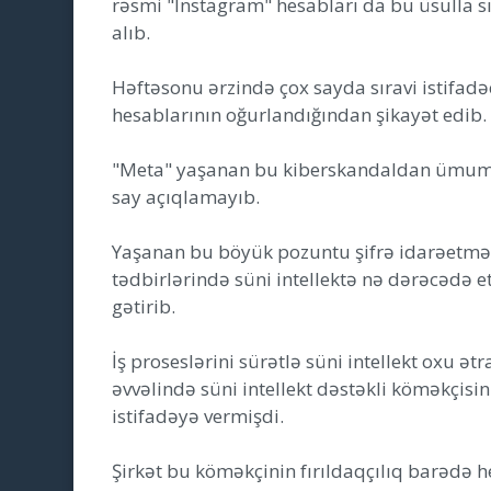
rəsmi "Instagram" hesabları da bu üsulla sı
alıb.
Həftəsonu ərzində çox sayda sıravi istifadəç
hesablarının oğurlandığından şikayət edib.
"Meta" yaşanan bu kiberskandaldan ümumi
say açıqlamayıb.
Yaşanan bu böyük pozuntu şifrə idarəetməsi
tədbirlərində süni intellektə nə dərəcədə e
gətirib.
İş proseslərini sürətlə süni intellekt oxu ət
əvvəlində süni intellekt dəstəkli köməkçisi
istifadəyə vermişdi.
Şirkət bu köməkçinin fırıldaqçılıq barədə h