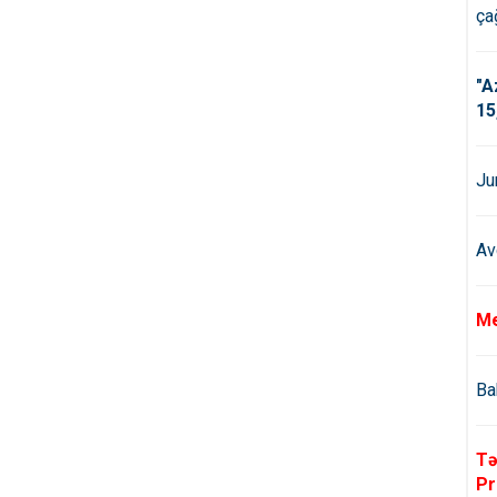
çağ
"A
15
Ju
Av
Me
Ba
Tə
Pr