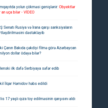
mqayıtda yolun çökməsi genişlənir:
Obyektlər
r an uça bilər - VİDEO
Ş Senatı Rusiya və İrana qarşı sanksiyaların
rtləşdirilməsini dəstəkləyib
ki Çanın Bakıda çəkdiyi filmə görə Azərbaycan
milyon dollar ödəyə bilər?
lenski ilk dəfə Serbiyaya səfər edib
kil İlqar Həmidov həbs edildi
lis 17 yaşlı qıza toy edilməsinin qarşısını aldı