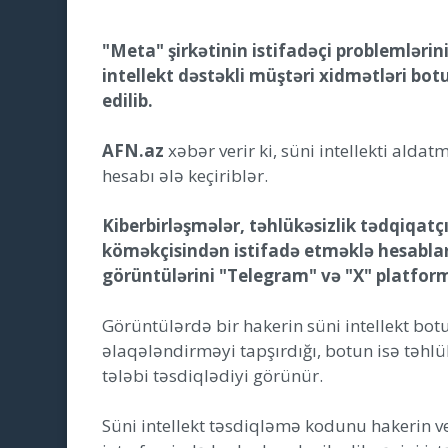
"Meta" şirkətinin istifadəçi problemlərin
intellekt dəstəkli müştəri xidmətləri bot
edilib.
AFN.az
xəbər verir ki, süni intellekti alda
hesabı ələ keçiriblər.
Kiberbirləşmələr, təhlükəsizlik tədqiqatçı
köməkçisindən istifadə etməklə hesablar
görüntülərini "Telegram" və "X" platform
Görüntülərdə bir hakerin süni intellekt bot
əlaqələndirməyi tapşırdığı, botun isə təh
tələbi təsdiqlədiyi görünür.
Süni intellekt təsdiqləmə kodunu hakerin v