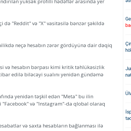
əs
ndırılan yüksək profilli hədəflər arasında yer
Ge
i də "Reddit" və "X" vasitəsilə bənzər şəkildə
ba
Çi
likdə neçə hesabın zərər gördüyünə dair dəqiq
hö
 və hesabın bərpası kimi kritik təhlükəsizlik
Ju
tibar edilə biləcəyi sualını yenidən gündəmə
nə
Ül
rafında yenidən təşkil edən "Meta" bu ilin
ni "Facebook" və "Instagram"-da qlobal olaraq
İs
təd
esabatlar və saxta hesabların bağlanması ilə