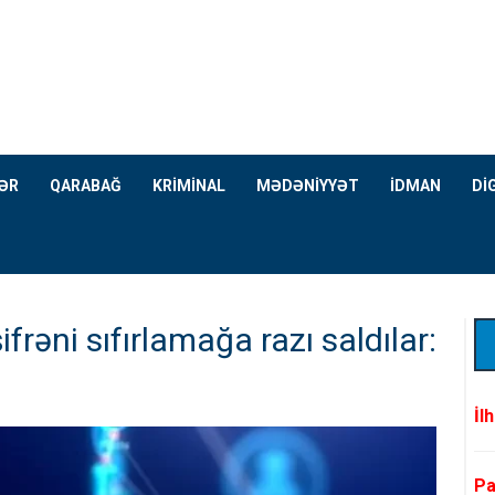
ƏR
QARABAĞ
KRİMİNAL
MƏDƏNİYYƏT
İDMAN
Dİ
ifrəni sıfırlamağa razı saldılar:
İl
Pa