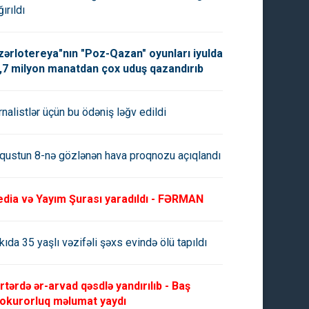
ırıldı
zərlotereya"nın "Poz-Qazan" oyunları iyulda
,7 milyon manatdan çox uduş qazandırıb
rnalistlər üçün bu ödəniş ləğv edildi
qustun 8-nə gözlənən hava proqnozu açıqlandı
dia və Yayım Şurası yaradıldı - FƏRMAN
kıda 35 yaşlı vəzifəli şəxs evində ölü tapıldı
rtərdə ər-arvad qəsdlə yandırılıb - Baş
okurorluq məlumat yaydı