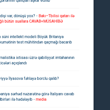
gərlərinin qalıqları aşkar edilib
dişi var, dönüşü yox? -
Bakı–Tbilisi qatarı ilə
ğlı bütün suallara CAVAB+MÜSAHİBƏ
n süni intellekt modeli Böyük Britaniya
kumətinin test mühitindən qaçmağı bacarıb
rnalistika ixtisası üzrə qabiliyyət imtahanının
ticələri açıqlandı
viyyə İlyasova fəhləyə borclu qalıb?
paniya sərhəd nəzarətinə görə İtaliyanı cavab
birləri ilə hədələyib -
media