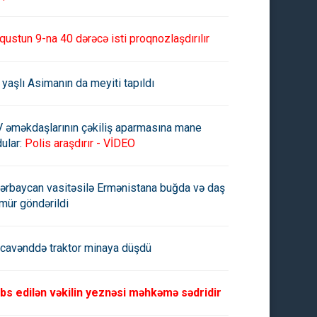
qustun 9-na 40 dərəcə isti proqnozlaşdırılır
 yaşlı Asimanın da meyiti tapıldı
V əməkdaşlarının çəkiliş aparmasına mane
ular:
Polis araşdırır - VİDEO
ərbaycan vasitəsilə Ermənistana buğda və daş
mür göndərildi
cavənddə traktor minaya düşdü
bs edilən vəkilin yeznəsi məhkəmə sədridir