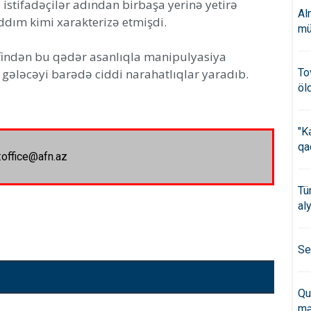
a istifadəçilər adından birbaşa yerinə yetirə
Al
addım kimi xarakterizə etmişdi.
mü
ərəfindən bu qədər asanlıqla manipulyasiya
 gələcəyi barədə ciddi narahatlıqlar yaradıb.
To
öl
"K
qa
:office@afn.az
Tü
al
Se
Qu
mə