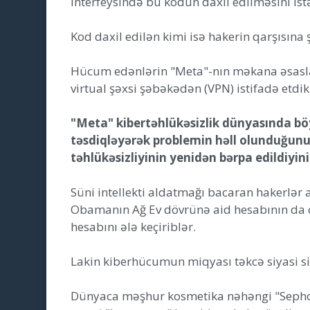
interfeysində bu kodun daxil edilməsini istə
Kod daxil edilən kimi isə hakerin qarşısına ş
Hücum edənlərin "Meta"-nın məkana əsasla
virtual şəxsi şəbəkədən (VPN) istifadə etd
"Meta" kibertəhlükəsizlik dünyasında b
təsdiqləyərək problemin həll olunduğunu
təhlükəsizliyinin yenidən bərpa edildiyini
Süni intellekti aldatmağı bacaran hakerlər 
Obamanın Ağ Ev dövrünə aid hesabının da o
hesabını ələ keçiriblər.
Lakin kiberhücumun miqyası təkcə siyasi 
Dünyaca məşhur kosmetika nəhəngi "Sepho