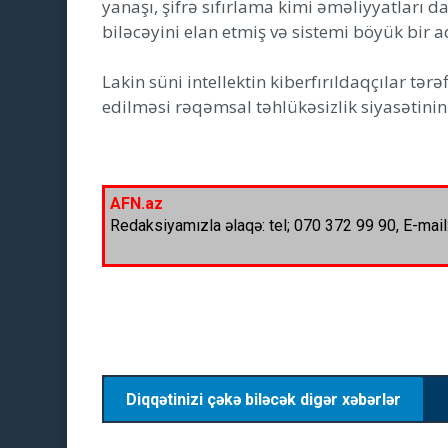
yanaşı, şifrə sıfırlama kimi əməliyyatları d
biləcəyini elan etmiş və sistemi böyük bir 
Lakin süni intellektin kiberfırıldaqçılar t
edilməsi rəqəmsal təhlükəsizlik siyasətinin
AFN.az
Redaksiyamızla əlaqə: tel; 070 372 99 90, E-mail
Diqqətinizi çəkə biləcək digər xəbərlər