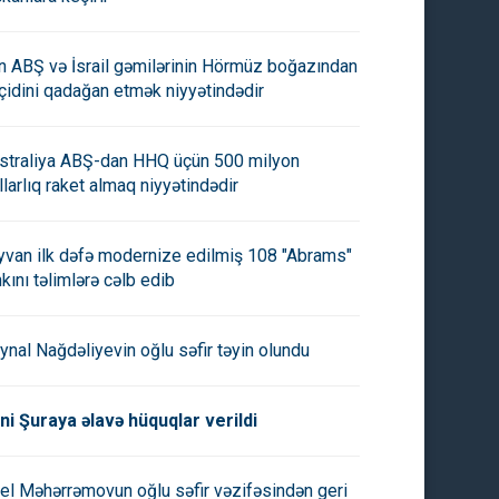
an ABŞ və İsrail gəmilərinin Hörmüz boğazından
çidini qadağan etmək niyyətindədir
straliya ABŞ-dan HHQ üçün 500 milyon
a virtual reallıq abunə
Meta, süni intellektlə təsir
llarlıq raket almaq niyyətindədir
mətini istifadəyə verib
kampaniyaları aparan saxta
hesabları bağladı
yvan ilk dəfə modernize edilmiş 108 "Abrams"
nkını təlimlərə cəlb edib
ynal Nağdəliyevin oğlu səfir təyin olundu
ni Şuraya əlavə hüquqlar verildi
el Məhərrəmovun oğlu səfir vəzifəsindən geri