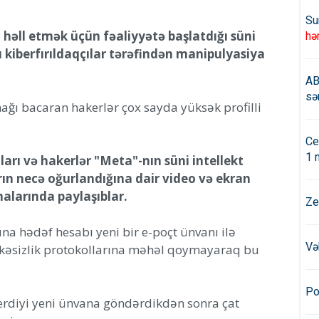
Su
i həll etmək üçün fəaliyyətə başlatdığı süni
hə
u kiberfırıldaqçılar tərəfindən manipulyasiya
AB
sə
tmağı bacaran hakerlər çox sayda yüksək profilli
Ce
1 
ları və hakerlər "Meta"-nın süni intellekt
ın necə oğurlandığına dair video və ekran
alarında paylaşıblar.
Ze
una hədəf hesabı yeni bir e-poçt ünvanı ilə
Və
lükəsizlik protokollarına məhəl qoymayaraq bu
Po
erdiyi yeni ünvana göndərdikdən sonra çat