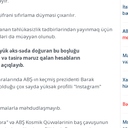
yir.
İt
bə
ifrəni sıfırlama düyməsi çıxarılır.
nan təhlükəsizlik tədbirlərindən yayınmaq üçün
AB
ikləri də müəyyən olunub.
me
öyük əks-səda doğuran bu boşluğu
Mə
 və təsirə məruz qalan hesabların
və
 açıqlayıb.
aralarında ABŞ-ın keçmiş prezidenti Barak
Xa
lduğu çox sayda yüksək profilli "Instagram"
hü
Bə
simalarla məhdudlaşmayıb.
ra" və ABŞ Kosmik Qüvvələrinin baş çavuşunun
Ma