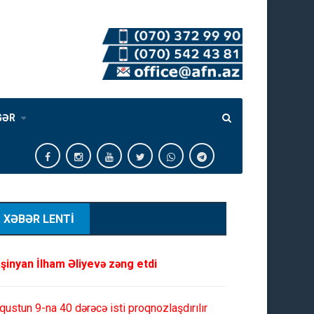
GƏR
XƏBƏR LENTİ
şinyan İlham Əliyevə zəng etdi
qustun 9-na 40 dərəcə isti proqnozlaşdırılır