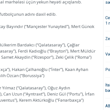
al mərhələsi üçün yekun heyəti açıqlanıb.
sə
futbolçunun adını daxil edib.
Ce
1 
ltay Bayındır (“Mançester Yunayted”), Mert Günok
Ze
dülkerim Bardakcı (“Qalatasaray”), Çağlar
asaray”), Ferdi Kadıoğlu (“Brayton”), Mert Müldür
Və
Samet Akaydin (“Rizespor”), Zeki Çelik (“Roma”)
xça”), Hakan Çalhanoğlu (“İnter”), Kaan Ayhan
Po
alih Özcan (“Borussiya”)
İt
r Yılmaz (“Qalatasaray”), Oğuz Aydın
bə
 Can Uzun (“Ayntraxt”), Deniz Gül (“Portu”), İrfan
Yuventus”), Kerem Aktürkoğlu (“Fənərbaxça”)
AB