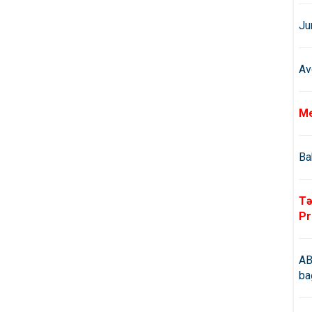
Ju
Av
Me
Ba
Tə
Pr
AB
ba