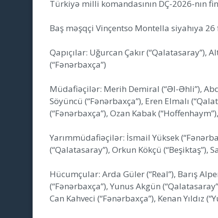
Türkiyə milli komandasının DÇ-2026-nın fin
Baş məşqçi Vinçentso Montella siyahıya 26 
Qapıçılar: Uğurcan Çakır (“Qalatasaray”), A
(“Fənərbaxça”)
Müdafiəçilər: Merih Demiral (“Əl-Əhli”), Ab
Söyüncü (“Fənərbaxça”), Eren Elmalı (“Qalat
(“Fənərbaxça”), Ozan Kabak (“Hoffenhaym”), 
Yarımmüdafiəçilər: İsmail Yüksek (“Fənərba
(“Qalatasaray”), Orkun Kökçü (“Beşiktaş”), S
Hücumçular: Arda Güler (“Real”), Barış Alpe
(“Fənərbaxça”), Yunus Akgün (“Qalatasaray”),
Can Kahveci (“Fənərbaxça”), Kenan Yıldız (“