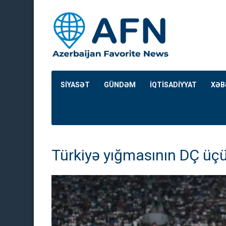
SİYASƏT
GÜNDƏM
İQTİSADİYYAT
XƏB
Türkiyə yığmasının DÇ üçü