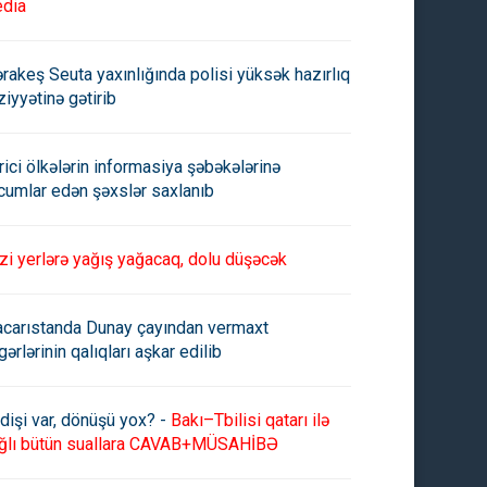
dia
rakeş Seuta yaxınlığında polisi yüksək hazırlıq
ziyyətinə gətirib
rici ölkələrin informasiya şəbəkələrinə
cumlar edən şəxslər saxlanıb
zi yerlərə yağış yağacaq, dolu düşəcək
carıstanda Dunay çayından vermaxt
gərlərinin qalıqları aşkar edilib
dişi var, dönüşü yox? -
Bakı–Tbilisi qatarı ilə
ğlı bütün suallara CAVAB+MÜSAHİBƏ