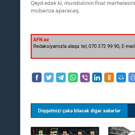
Qeyd edək ki, mundialının final mərhələsin
mübarizə aparacaq.
AFN.az
Redaksiyamızla əlaqə: tel; 070 372 99 90, E-mail
Diqqətinizi çəkə biləcək digər xəbərlər