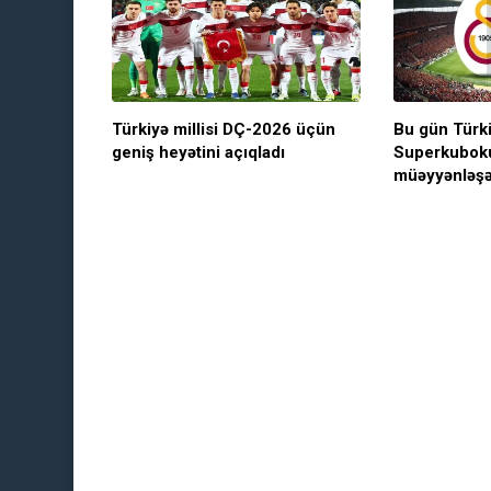
Türkiyə millisi DÇ-2026 üçün
Bu gün Türk
geniş heyətini açıqladı
Superkuboku
müəyyənləş