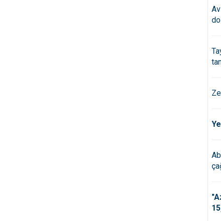
Av
do
Ta
ta
Ze
Ye
Ab
çağ
"A
15