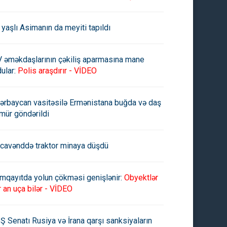
 yaşlı Asimanın da meyiti tapıldı
V əməkdaşlarının çəkiliş aparmasına mane
ular:
Polis araşdırır - VİDEO
ərbaycan vasitəsilə Ermənistana buğda və daş
mür göndərildi
cavənddə traktor minaya düşdü
mqayıtda yolun çökməsi genişlənir:
Obyektlər
r an uça bilər - VİDEO
Ş Senatı Rusiya və İrana qarşı sanksiyaların