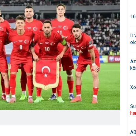
16
İT
old
Az
kö
Xo
Su
hə
AB