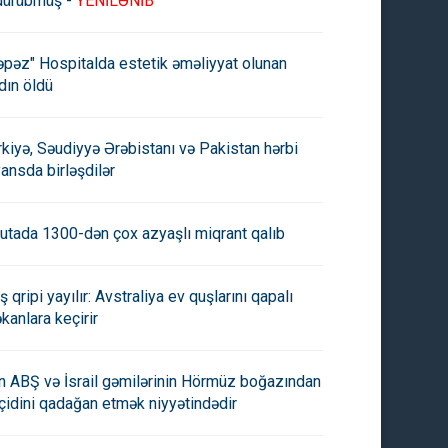
dürübmüş -
YENİLƏNİB
əpəz" Hospitalda estetik əməliyyat olunan
dın öldü
rkiyə, Səudiyyə Ərəbistanı və Pakistan hərbi
yansda birləşdilər
utada 1300-dən çox azyaşlı miqrant qalıb
ş qripi yayılır: Avstraliya ev quşlarını qapalı
kanlara keçirir
an ABŞ və İsrail gəmilərinin Hörmüz boğazından
çidini qadağan etmək niyyətindədir