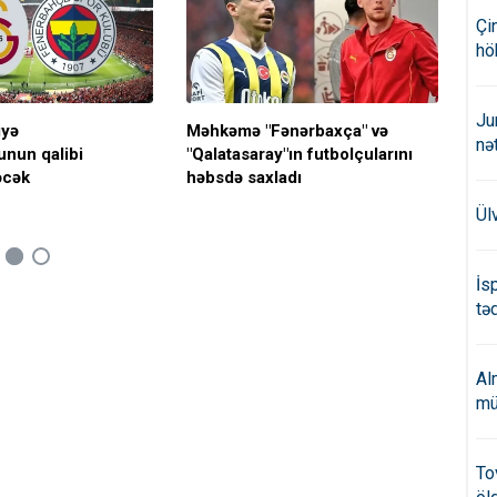
Çi
hö
Ju
iyə
Məhkəmə "Fənərbaxça" və
"Qa
nə
nun qalibi
"Qalatasaray"ın futbolçularını
ol
əcək
həbsdə saxladı
Ül
İs
təd
Al
mü
To