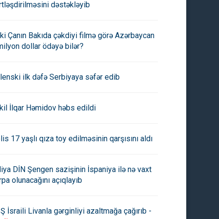
rtləşdirilməsini dəstəkləyib
ki Çanın Bakıda çəkdiyi filmə görə Azərbaycan
milyon dollar ödəyə bilər?
lenski ilk dəfə Serbiyaya səfər edib
kil İlqar Həmidov həbs edildi
lis 17 yaşlı qıza toy edilməsinin qarşısını aldı
aliya DİN Şengen sazişinin İspaniya ilə nə vaxt
rpa olunacağını açıqlayıb
Ş İsraili Livanla gərginliyi azaltmağa çağırıb -