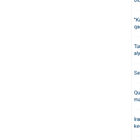
öl
"K
qa
Tü
al
Se
Qu
mə
İr
ke