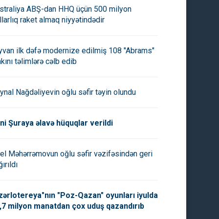
straliya ABŞ-dan HHQ üçün 500 milyon
llarlıq raket almaq niyyətindədir
yvan ilk dəfə modernize edilmiş 108 "Abrams"
nkını təlimlərə cəlb edib
ynal Nağdəliyevin oğlu səfir təyin olundu
ni Şuraya əlavə hüquqlar verildi
el Məhərrəmovun oğlu səfir vəzifəsindən geri
ırıldı
zərlotereya"nın "Poz-Qazan" oyunları iyulda
,7 milyon manatdan çox uduş qazandırıb