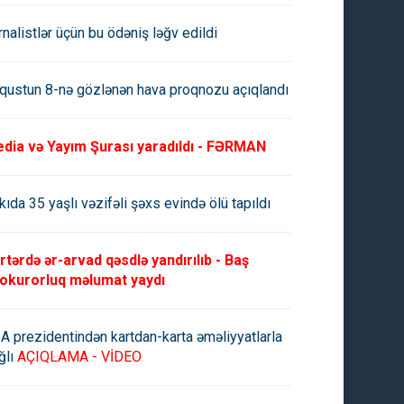
rnalistlər üçün bu ödəniş ləğv edildi
qustun 8-nə gözlənən hava proqnozu açıqlandı
dia və Yayım Şurası yaradıldı - FƏRMAN
kıda 35 yaşlı vəzifəli şəxs evində ölü tapıldı
rtərdə ər-arvad qəsdlə yandırılıb - Baş
okurorluq məlumat yaydı
A prezidentindən kartdan-karta əməliyyatlarla
ğlı
AÇIQLAMA - VİDEO