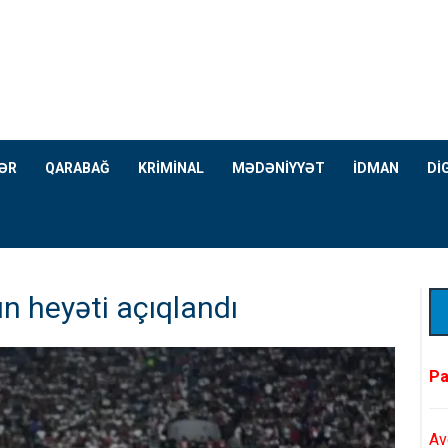
ƏR
QARABAĞ
KRİMİNAL
MƏDƏNİYYƏT
İDMAN
Dİ
n heyəti açıqlandı
Pa
Av