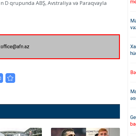
me
in D qrupunda ABŞ, Avstraliya və Paraqvayla
Mə
və
Xa
:office@afn.az
hü
Bə
Ma
əs
Ge
ba