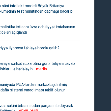
n süni intellekt modeli Böyük Britaniya
kumətinin test mühitindən qaçmağı bacarıb
rnalistika ixtisası üzrə qabiliyyət imtahanının
latasaray"ın rəqibləri məlum
"Fənərbaxça" ilə “Qalatasaray”
ticələri açıqlandı
du
kubokda da qarşılaşacaq
viyyə İlyasova fəhləyə borclu qalıb?
paniya sərhəd nəzarətinə görə İtaliyanı cavab
birləri ilə hədələyib -
media
maniyada PUA-lardan mərkəzləşdirilmiş
dafiə sistemi yaradılması təklif olunur
vuz sakini bibisini odun parçası ilə döyərək