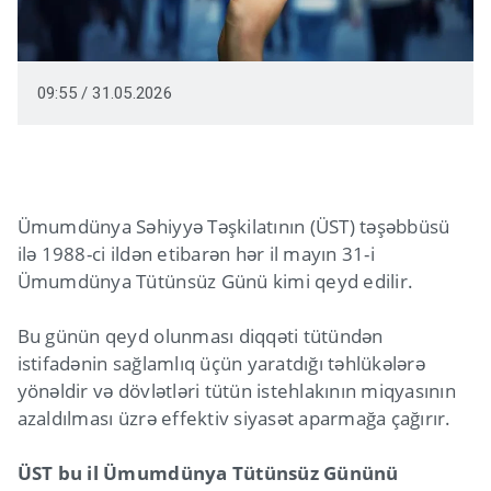
09:55 / 31.05.2026
Ümumdünya Səhiyyə Təşkilatının (ÜST) təşəbbüsü
ilə 1988-ci ildən etibarən hər il mayın 31-i
Ümumdünya Tütünsüz Günü kimi qeyd edilir.
Bu günün qeyd olunması diqqəti tütündən
istifadənin sağlamlıq üçün yaratdığı təhlükələrə
yönəldir və dövlətləri tütün istehlakının miqyasının
azaldılması üzrə effektiv siyasət aparmağa çağırır.
ÜST bu il Ümumdünya Tütünsüz Gününü