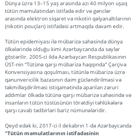
Dünya üzrə 13–15 yaş arasında azı 40 milyon uşaq
tütün məmulatından istifadə edir və gənclər
arasında elektron siqaret və nikotin qəlyanaltılarının
(nikotin pouçları) istifadəsi artmaqda davam edir.
Tütün epidemiyası ilə mübarizə sahəsində dünya
ölkələrində olduğu kimi Azərbaycanda da səylər
göstərilir. 2005-ci ildə Azərbaycan Respublikasının
ÜST-nin “Tütünə qarşı mübarizə haqqında” Çərçivə
Konvensiyasına qoşulması, tütünlə mübarizə üzrə
qanunvericilik bazasının daim gücləndirilməsi və
təkmilləşdirilməsi istiqamətində aparılan zəruri
addımlar ölkədə tütünə qarşı mübarizə sahəsində və
insanların tütün tüstüsünün törətdiyi təhlükələrə
qarşı cavab tədbirləri bariz nümunələridir.
Qeyd edək ki, 2017-ci il dekabrın 1-də Azərbaycanda
“Tütün məmulatlarının istifadəsinin