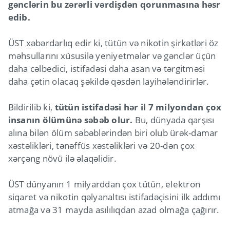
gənclərin bu zərərli vərdişdən qorunmasına həsr
edib.
ÜST xəbərdarlıq edir ki, tütün və nikotin şirkətləri öz
məhsullarını xüsusilə yeniyetmələr və gənclər üçün
daha cəlbedici, istifadəsi daha asan və tərgitməsi
daha çətin olacaq şəkildə qəsdən layihələndirirlər.
Bildirilib ki,
tütün istifadəsi hər il 7 milyondan çox
insanın ölümünə səbəb olur.
Bu, dünyada qarşısı
alına bilən ölüm səbəblərindən biri olub ürək-damar
xəstəlikləri, tənəffüs xəstəlikləri və 20-dən çox
xərçəng növü ilə əlaqəlidir.
ÜST dünyanın 1 milyarddan çox tütün, elektron
siqaret və nikotin qəlyanaltısı istifadəçisini ilk addımı
atmağa və 31 mayda asılılıqdan azad olmağa çağırır.