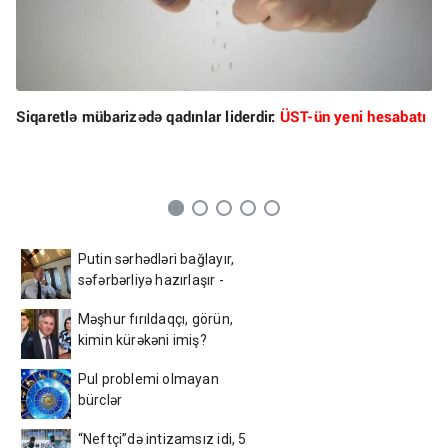
Siqaretlə mübarizədə qadınlar liderdir:
ÜST-ün yeni hesabatı
Putin sərhədləri bağlayır,
səfərbərliyə hazırlaşır -
İDDİA
Məşhur fırıldaqçı, görün,
kimin kürəkəni imiş?
Pul problemi olmayan
bürclər
“Neftçi”də intizamsız idi, 5