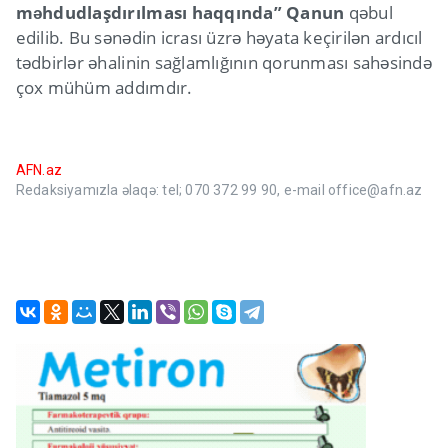
məhdudlaşdırılması haqqında” Qanun
qəbul
edilib. Bu sənədin icrası üzrə həyata keçirilən ardıcıl
tədbirlər əhalinin sağlamlığının qorunması sahəsində
çox mühüm addımdır.
AFN.az
Redaksiyamızla əlaqə: tel; 070 372 99 90, e-mail office@afn.az