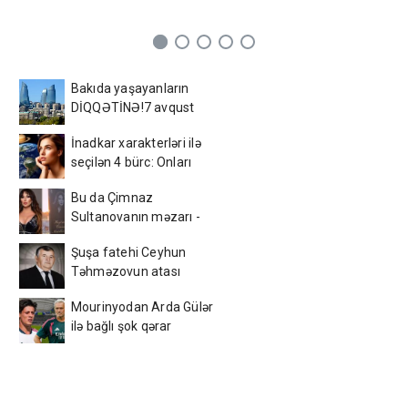
Bakıda yaşayanların
DİQQƏTİNƏ!7 avqust
2026-cı il saat 00:00-dan
İnadkar xarakterləri ilə
etibarən...
seçilən 4 bürc: Onları
fikrindən döndərmək
Bu da Çimnaz
çətindir
Sultanovanın məzarı -
VİDEO
Şuşa fatehi Ceyhun
Təhməzovun atası
dünyasını dəyişdi
Mourinyodan Arda Gülər
ilə bağlı şok qərar