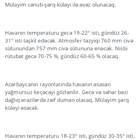
Mülayim cənub-şərq küləyi ilə əvəz olunacaq.
Havanın temperaturu gecə 19-22° isti, gündüz 26-
31° isti təşkil edəcək. Atmosfer təzyiqi 760 mm civə
sütunundan 757 mm civə sütununa enəcək. Nisbi
rütubət gecə 70-75 %, gündüz 60-65 % olacaq.
Azərbaycanın rayonlarında havanın əsasən
yağmursuz keçəcəyi gözlənilir. Gecə və səhər bəzi
dağlıq ərazilərdə zəif duman olacaq. Mülayim şərq
küləyi əsəcək.
Havanın temperaturu 18-23° isti, gündüz 30-35° isti,