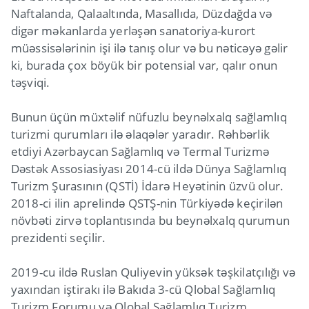
Naftalanda, Qalaaltında, Masallıda, Düzdağda və
digər məkanlarda yerləşən sanatoriya-kurort
müəssisələrinin işi ilə tanış olur və bu nəticəyə gəlir
ki, burada çox böyük bir potensial var, qalır onun
təşviqi.
Bunun üçün müxtəlif nüfuzlu beynəlxalq sağlamlıq
turizmi qurumları ilə əlaqələr yaradır. Rəhbərlik
etdiyi Azərbaycan Sağlamlıq və Termal Turizmə
Dəstək Assosiasiyası 2014-cü ildə Dünya Sağlamlıq
Turizm Şurasının (QSTİ) İdarə Heyətinin üzvü olur.
2018-ci ilin aprelində QSTŞ-nin Türkiyədə keçirilən
növbəti zirvə toplantısında bu beynəlxalq qurumun
prezidenti seçilir.
2019-cu ildə Ruslan Quliyevin yüksək təşkilatçılığı və
yaxından iştirakı ilə Bakıda 3-cü Qlobal Sağlamlıq
Turizm Forumu və Qlobal Sağlamlıq Turizm