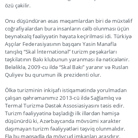
özü çəkilir.
Onu düşündürən əsas məqamlardan biri də müxtəlif
coğrafiyalardan bura insanların cəlb olunması üçün
beynəlxalq fəaliyyətin həyata keçirilməsi idi. Türkiyə
Aşçılar Federasiyasının başqanı Yasin Manafla
tanışlıq “Skal İnternational” turizm peşəkarları
təşkilatının Bakı klubunun yaranması ilə nəticələnir.
Beləliklə, 2009-cu ildə “Skal Bakı” yaranır və Ruslan
Quliyev bu qurumun ilk prezidenti olur.
Ölkə turizminin inkişafı istiqamətində yorulmadan
çalışan qəhrəmanımız 2013-cü ildə Sağlamlıq və
Termal Turizmə Dəstək Assosiasiyasını təsis edir.
Turizm fəaliyyətinə başladığı ilk illərdən həmişə
düşünürdü ki, Azərbaycanda mövsümi xarakter
daşımayan turizm fəaliyyətləri təşviq olunmalıdır.
Elə bu məqsədlə də mövcud imkanları araşdırır,