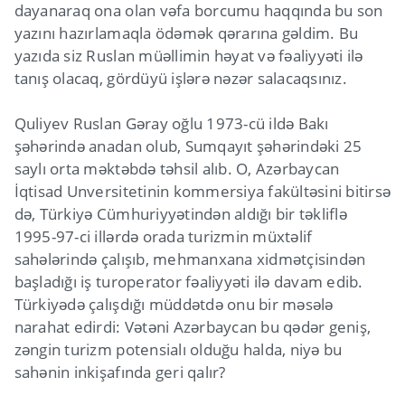
dayanaraq ona olan vəfa borcumu haqqında bu son
yazını hazırlamaqla ödəmək qərarına gəldim. Bu
yazıda siz Ruslan müəllimin həyat və fəaliyyəti ilə
tanış olacaq, gördüyü işlərə nəzər salacaqsınız.
Quliyev Ruslan Gəray oğlu 1973-cü ildə Bakı
şəhərində anadan olub, Sumqayıt şəhərindəki 25
saylı orta məktəbdə təhsil alıb. O, Azərbaycan
İqtisad Unversitetinin kommersiya fakültəsini bitirsə
də, Türkiyə Cümhuriyyətindən aldığı bir təkliflə
1995-97-ci illərdə orada turizmin müxtəlif
sahələrində çalışıb, mehmanxana xidmətçisindən
başladığı iş turoperator fəaliyyəti ilə davam edib.
Türkiyədə çalışdığı müddətdə onu bir məsələ
narahat edirdi: Vətəni Azərbaycan bu qədər geniş,
zəngin turizm potensialı olduğu halda, niyə bu
sahənin inkişafında geri qalır?