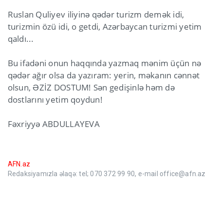
Ruslan Quliyev iliyinə qədər turizm demək idi,
turizmin özü idi, o getdi, Azərbaycan turizmi yetim
qaldı...
Bu ifadəni onun haqqında yazmaq mənim üçün nə
qədər ağır olsa da yazıram: yerin, məkanın cənnət
olsun, ƏZİZ DOSTUM! Sən gedişinlə həm də
dostlarını yetim qoydun!
Fəxriyyə ABDULLAYEVA
AFN.az
Redaksiyamızla əlaqə: tel; 070 372 99 90, e-mail office@afn.az