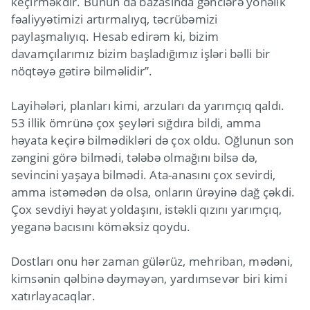
keçirməkdir. Bunun da bazasında gənclərə yönəlik
fəaliyyətimizi artırmalıyq, təcrübəmizi
paylaşmalıyıq. Hesab edirəm ki, bizim
davamçılarımız bizim başladığımız işləri bəlli bir
nöqtəyə gətirə bilməlidir”.
Layihələri, planları kimi, arzuları da yarımçıq qaldı.
53 illik ömrünə çox şeyləri sığdıra bildi, amma
həyata keçirə bilmədikləri də çox oldu. Oğlunun son
zəngini görə bilmədi, tələbə olmağını bilsə də,
sevincini yaşaya bilmədi. Ata-anasını çox sevirdi,
amma istəmədən də olsa, onların ürəyinə dağ çəkdi.
Çox sevdiyi həyat yoldaşını, istəkli qızını yarımçıq,
yeganə bacısını köməksiz qoydu.
Dostları onu hər zaman gülərüz, mehriban, mədəni,
kimsənin qəlbinə dəyməyən, yardımsevər biri kimi
xatırlayacaqlar.