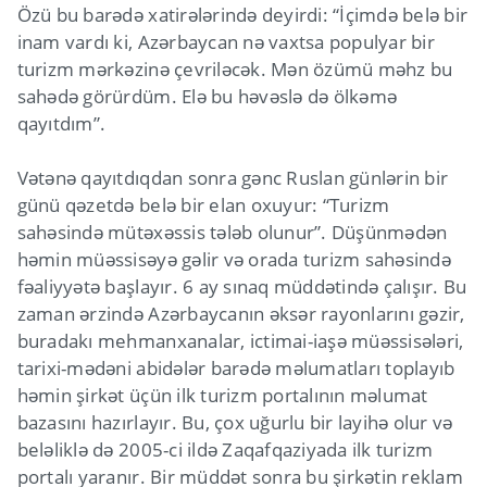
Özü bu barədə xatirələrində deyirdi: “İçimdə belə bir
inam vardı ki, Azərbaycan nə vaxtsa populyar bir
turizm mərkəzinə çevriləcək. Mən özümü məhz bu
sahədə görürdüm. Elə bu həvəslə də ölkəmə
qayıtdım”.
Vətənə qayıtdıqdan sonra gənc Ruslan günlərin bir
günü qəzetdə belə bir elan oxuyur: “Turizm
sahəsində mütəxəssis tələb olunur”. Düşünmədən
həmin müəssisəyə gəlir və orada turizm sahəsində
fəaliyyətə başlayır. 6 ay sınaq müddətində çalışır. Bu
zaman ərzində Azərbaycanın əksər rayonlarını gəzir,
buradakı mehmanxanalar, ictimai-iaşə müəssisələri,
tarixi-mədəni abidələr barədə məlumatları toplayıb
həmin şirkət üçün ilk turizm portalının məlumat
bazasını hazırlayır. Bu, çox uğurlu bir layihə olur və
beləliklə də 2005-ci ildə Zaqafqaziyada ilk turizm
portalı yaranır. Bir müddət sonra bu şirkətin reklam