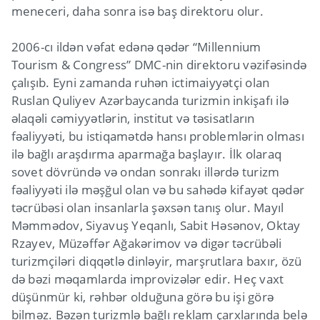
meneceri, daha sonra isə baş direktoru olur.
2006-cı ildən vəfat edənə qədər “Millennium
Tourism & Congress” DMC-nin direktoru vəzifəsində
çalışıb. Eyni zamanda ruhən ictimaiyyətçi olan
Ruslan Quliyev Azərbaycanda turizmin inkişafı ilə
əlaqəli cəmiyyətlərin, institut və təsisatların
fəaliyyəti, bu istiqamətdə hansı problemlərin olması
ilə bağlı araşdırma aparmağa başlayır. İlk olaraq
sovet dövründə və ondan sonrakı illərdə turizm
fəaliyyəti ilə məşğul olan və bu sahədə kifayət qədər
təcrübəsi olan insanlarla şəxsən tanış olur. Mayıl
Məmmədov, Siyavuş Yeqanlı, Sabit Həsənov, Oktay
Rzayev, Müzəffər Ağakərimov və digər təcrübəli
turizmçiləri diqqətlə dinləyir, marşrutlara baxır, özü
də bəzi məqamlarda improvizələr edir. Heç vaxt
düşünmür ki, rəhbər olduğuna görə bu işi görə
bilməz. Bəzən turizmlə bağlı reklam çarxlarında belə