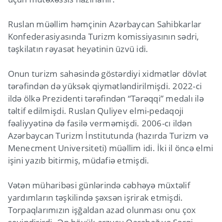
Ruslan müəllim həmçinin Azərbaycan Sahibkarlar
Konfederasiyasında Turizm komissiyasının sədri,
təşkilatın rəyasət heyətinin üzvü idi.
Onun turizm sahəsində göstərdiyi xidmətlər dövlət
tərəfindən də yüksək qiymətləndirilmişdi. 2022-ci
ildə ölkə Prezidenti tərəfindən “Tərəqqi” medalı ilə
təltif edilmişdi. Ruslan Quliyev elmi-pedaqoji
fəaliyyətinə də fasilə verməmişdi. 2006-cı ildən
Azərbaycan Turizm İnstitutunda (hazırda Turizm və
Menecment Universiteti) müəllim idi. İki il öncə elmi
işini yazıb bitirmiş, müdafiə etmişdi.
Vətən müharibəsi günlərində cəbhəyə müxtəlif
yardımların təşkilində şəxsən işrirak etmişdi.
Torpaqlarımızın işğaldan azad olunması onu çox