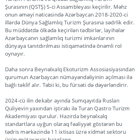
Şurasının (QSTŞ) 5-ci Assambleyası keçirilir. Məhz
onun əməyi nəticəsində Azərbaycan 2018-2020-ci
illərdə Dünya Sağlamlıq Turizm Şurasına sədrlik edir.
Bu müddətdə ölkədə keçirilən tədbirlər, layihələr
Azərbaycanın sağlamlıq turizmi imkanlarının
dünyaya tanıtdırılması istiqamətində önəmli rol
oynayır.
Daha sonra Beynəlxalq Ekoturizm Assosiasiyasından
qurumun Azərbaycan nümayəndəliyinin açılması ilə
bağlı təklif alır. Təbii ki, bu fürsəti də dəyərləndirir.
2024-cü ilin dekabr ayında Sumqayıtda Ruslan
Quliyevin yaxından iştirakı ilə Turan Qastro Turizm
Akademiyası qurulur. Hazırda beynəlxalq
standartlara uyğun olaraq fəaliyyət göstərən bu
tədris mərkəzində 11 ixtisas üzrə xidmət sektoru
üçün mütəxəssis hazırlanır.