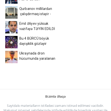
Qurbanov millilərdən
çalışdırmaq istəyir -
AFFA-ya sənəd verdi
Emil Əliyev yüksək
vəzifəyə TƏYİN EDİLDİ
Bu 4 BÜRCÜ böyük
dəyişiklik gözləyir
Ukraynada dron
hücumunda yaralanan
azərbaycanlı tələbə
VƏFAT ETDİ
Bizimlə Əlaqə
Saytdakı materialların istifadəsi zamanı istinad edilməsi vacibdir.
Məlumat internet səhifələrində istifadə edildikdə hiperlink vasitəsi ilə