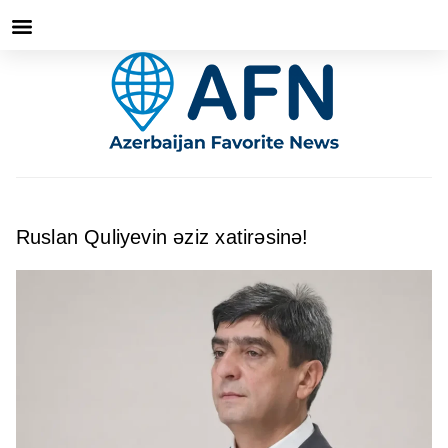
Ruslan Quliyevin əziz xatirəsinə!