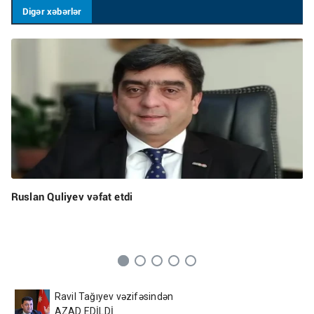
Digər xəbərlər
Ruslan Quliyev vəfat etdi
Ravil Tağıyev vəzifəsindən
AZAD EDİLDİ