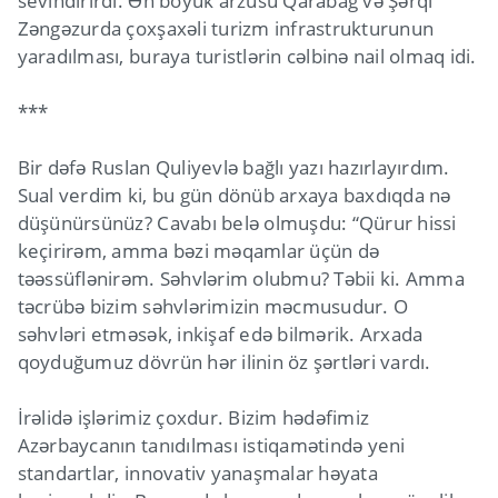
sevindirirdi. Ən böyük arzusu Qarabağ və Şərqi
Zəngəzurda çoxşaxəli turizm infrastrukturunun
yaradılması, buraya turistlərin cəlbinə nail olmaq idi.
***
Bir dəfə Ruslan Quliyevlə bağlı yazı hazırlayırdım.
Sual verdim ki, bu gün dönüb arxaya baxdıqda nə
düşünürsünüz? Cavabı belə olmuşdu: “Qürur hissi
keçirirəm, amma bəzi məqamlar üçün də
təəssüflənirəm. Səhvlərim olubmu? Təbii ki. Amma
təcrübə bizim səhvlərimizin məcmusudur. O
səhvləri etməsək, inkişaf edə bilmərik. Arxada
qoyduğumuz dövrün hər ilinin öz şərtləri vardı.
İrəlidə işlərimiz çoxdur. Bizim hədəfimiz
Azərbaycanın tanıdılması istiqamətində yeni
standartlar, innovativ yanaşmalar həyata