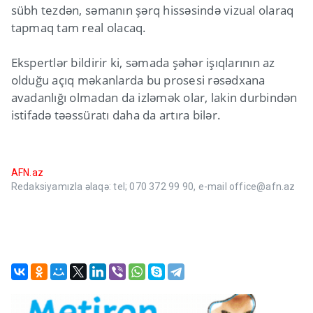
sübh tezdən, səmanın şərq hissəsində vizual olaraq
tapmaq tam real olacaq.
Ekspertlər bildirir ki, səmada şəhər işıqlarının az
olduğu açıq məkanlarda bu prosesi rəsədxana
avadanlığı olmadan da izləmək olar, lakin durbindən
istifadə təəssüratı daha da artıra bilər.
AFN.az
Redaksiyamızla əlaqə: tel; 070 372 99 90, e-mail office@afn.az