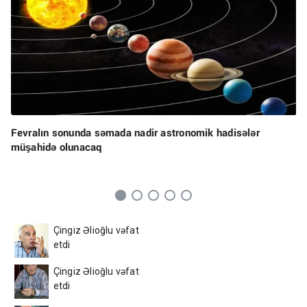
Fevralın sonunda səmada nadir astronomik hadisələr
müşahidə olunacaq
Çingiz Əlioğlu vəfat
etdi
Çingiz Əlioğlu vəfat
etdi