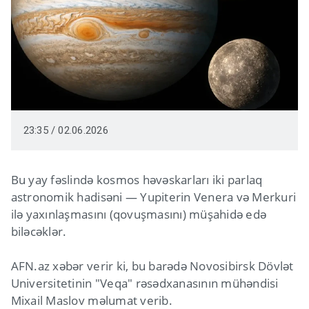
23:35 / 02.06.2026
Bu yay fəslində kosmos həvəskarları iki parlaq
astronomik hadisəni — Yupiterin Venera və Merkuri
ilə yaxınlaşmasını (qovuşmasını) müşahidə edə
biləcəklər.
AFN.az xəbər verir ki, bu barədə Novosibirsk Dövlət
Universitetinin "Veqa" rəsədxanasının mühəndisi
Mixail Maslov məlumat verib.