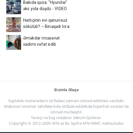
Bakıda qəza: "Hyundai"
əks yola düşdü - VİDEO
Hərbçinin evi qanunsuz
sökülüb? – Binəqədi İcra
Hakimiyyəti ilə bağlı ŞOK
Əməkdar incəsənət
xadimi vəfat edib
Bizimlə Əlaqə
Saytdakı materialların istifadəsi zamanı istinad edilməsi vacibdir.
Məlumat internet səhifələrində istifadə edildikdə hiperlink vasitəsi ilə
istinad mütləqdir.
Təsisçi və baş redaktor Səbuhi Qafarov.
Copyright © 2012-2020 AFN.az Bu layihə AFN MMC məhsuludur