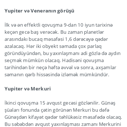
Yupiter və Veneranın görüşü
İlk və ən effektli qovuşma 9-dan 10 iyun tarixinə
keçən gecə baş verəcək. Bu zaman planetlər
arasındakı bucaq məsafəsi 1,6 dərəcəyə qədər
azalacaq. Hər iki obyekt səmada çox parlaq
göründüyündən, bu yaxınlaşmanı adi gözlə də aydın
seçmək mümkün olacaq. Hadisəni qovuşma
tarihindən bir neçə həftə əvvəl və sonra, axşamlar
səmanın qərb hissəsində izləmək mümkündür.
Yupiter və Merkuri
İkinci qovuşma 15 avqust gecəsi gözlənilir. Günəş
şüaları fonunda çətin görünən Merkuri bu dəfə
Günəşdən kifayət qədər təhlükəsiz məsafədə olacaq.
Bu səbəbdən avqust yaxınlaşması zamanı Merkurini