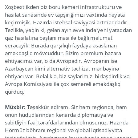
Xoşbəxtlikdən biz boru kəməri infrastrukturu və
hasilat sahəsində ev tapşırığımızı vaxtında həyata
keçirmişik. Hazırda istehsal səviyyəsi artmaqdadır.
Tezliklə, yəqin ki, gələn ayın əvvəlində yeni yataqdan
qaz hasilatına başlanılması ilə bağlı məlumat
verəcəyik. Burada qarşılıqlı faydaya əsaslanan
əməkdaşlıq mövcuddur. Bizim premium bazara
ehtiyacımız var, o da Avropadır. Avropanın isə
Azərbaycan kimi alternativ təchizat mənbəyinə
ehtiyacı var. Beləliklə, biz səylərimizi birləşdirdik və
Avropa Komissiyası ilə çox səmərəli əməkdaşlıq
qurduq.
Müxbir:
Təşəkkür edirəm. Siz həm regionda, həm
onun hüdudlarından kənarda diplomatiya və
sabitliyin fəal tərəfdarlarından olmusunuz. Hazırda
Hörmüz böhranı regional və qlobal iqtisadiyyata
təsir göstərir. Azərbaycan bu vəziyyətə necə yanaşır