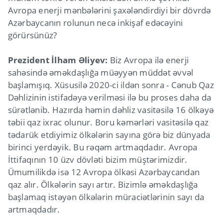
Avropa enerji mənbələrini şaxələndirdiyi bir dövrdə
Azərbaycanın rolunun necə inkişaf edəcəyini
görürsünüz?
Prezident İlham Əliyev:
Biz Avropa ilə enerji
sahəsində əməkdaşlığa müəyyən müddət əvvəl
başlamışıq. Xüsusilə 2020-ci ildən sonra - Cənub Qaz
Dəhlizinin istifadəyə verilməsi ilə bu proses daha da
sürətlənib. Hazırda həmin dəhliz vasitəsilə 16 ölkəyə
təbii qaz ixrac olunur. Boru kəmərləri vasitəsilə qaz
tədarük etdiyimiz ölkələrin sayına görə biz dünyada
birinci yerdəyik. Bu rəqəm artmaqdadır. Avropa
İttifaqının 10 üzv dövləti bizim müştərimizdir.
Ümumilikdə isə 12 Avropa ölkəsi Azərbaycandan
qaz alır. Ölkələrin sayı artır. Bizimlə əməkdaşlığa
başlamaq istəyən ölkələrin müraciətlərinin sayı da
artmaqdadır.