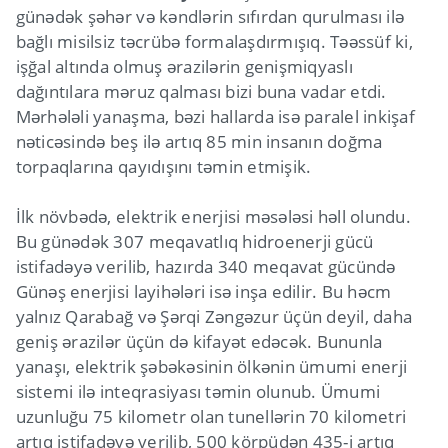
günədək şəhər və kəndlərin sıfırdan qurulması ilə
bağlı misilsiz təcrübə formalaşdırmışıq. Təəssüf ki,
işğal altında olmuş ərazilərin genişmiqyaslı
dağıntılara məruz qalması bizi buna vadar etdi.
Mərhələli yanaşma, bəzi hallarda isə paralel inkişaf
nəticəsində beş ilə artıq 85 min insanın doğma
torpaqlarına qayıdışını təmin etmişik.
İlk növbədə, elektrik enerjisi məsələsi həll olundu.
Bu günədək 307 meqavatlıq hidroenerji gücü
istifadəyə verilib, hazırda 340 meqavat gücündə
Günəş enerjisi layihələri isə inşa edilir. Bu həcm
yalnız Qarabağ və Şərqi Zəngəzur üçün deyil, daha
geniş ərazilər üçün də kifayət edəcək. Bununla
yanaşı, elektrik şəbəkəsinin ölkənin ümumi enerji
sistemi ilə inteqrasiyası təmin olunub. Ümumi
uzunluğu 75 kilometr olan tunellərin 70 kilometri
artıq istifadəyə verilib, 500 körpüdən 435-i artıq