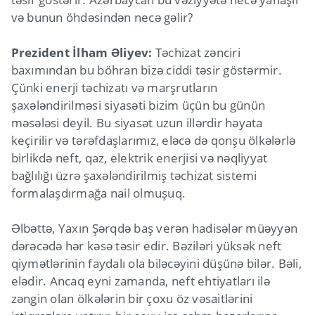
və bunun öhdəsindən necə gəlir?
Prezident İlham Əliyev:
Təchizat zənciri
baxımından bu böhran bizə ciddi təsir göstərmir.
Çünki enerji təchizatı və marşrutların
şaxələndirilməsi siyasəti bizim üçün bu günün
məsələsi deyil. Bu siyasət uzun illərdir həyata
keçirilir və tərəfdaşlarımız, eləcə də qonşu ölkələrlə
birlikdə neft, qaz, elektrik enerjisi və nəqliyyat
bağlılığı üzrə şaxələndirilmiş təchizat sistemi
formalaşdırmağa nail olmuşuq.
Əlbəttə, Yaxın Şərqdə baş verən hadisələr müəyyən
dərəcədə hər kəsə təsir edir. Bəziləri yüksək neft
qiymətlərinin faydalı ola biləcəyini düşünə bilər. Bəli,
elədir. Ancaq eyni zamanda, neft ehtiyatları ilə
zəngin olan ölkələrin bir çoxu öz vəsaitlərini