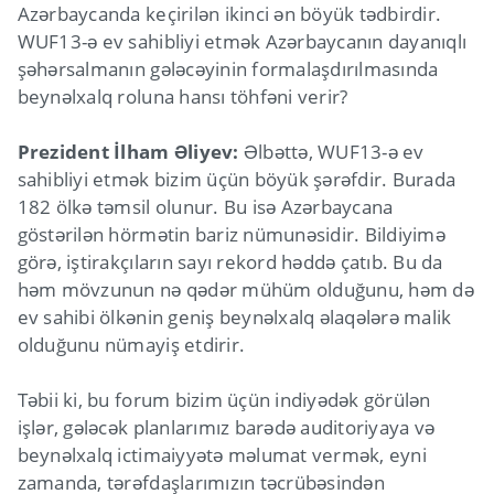
Azərbaycanda keçirilən ikinci ən böyük tədbirdir.
WUF13-ə ev sahibliyi etmək Azərbaycanın dayanıqlı
şəhərsalmanın gələcəyinin formalaşdırılmasında
beynəlxalq roluna hansı töhfəni verir?
Prezident İlham Əliyev:
Əlbəttə, WUF13-ə ev
sahibliyi etmək bizim üçün böyük şərəfdir. Burada
182 ölkə təmsil olunur. Bu isə Azərbaycana
göstərilən hörmətin bariz nümunəsidir. Bildiyimə
görə, iştirakçıların sayı rekord həddə çatıb. Bu da
həm mövzunun nə qədər mühüm olduğunu, həm də
ev sahibi ölkənin geniş beynəlxalq əlaqələrə malik
olduğunu nümayiş etdirir.
Təbii ki, bu forum bizim üçün indiyədək görülən
işlər, gələcək planlarımız barədə auditoriyaya və
beynəlxalq ictimaiyyətə məlumat vermək, eyni
zamanda, tərəfdaşlarımızın təcrübəsindən