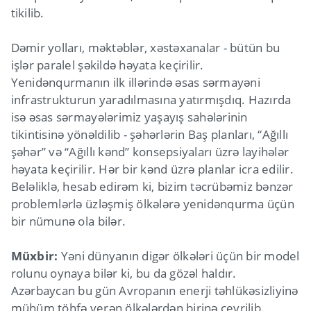
tikilib.
Dəmir yolları, məktəblər, xəstəxanalar - bütün bu
işlər paralel şəkildə həyata keçirilir.
Yenidənqurmanın ilk illərində əsas sərmayəni
infrastrukturun yaradılmasına yatırmışdıq. Hazırda
isə əsas sərmayələrimiz yaşayış sahələrinin
tikintisinə yönəldilib - şəhərlərin Baş planları, “Ağıllı
şəhər” və “Ağıllı kənd” konsepsiyaları üzrə layihələr
həyata keçirilir. Hər bir kənd üzrə planlar icra edilir.
Beləliklə, hesab edirəm ki, bizim təcrübəmiz bənzər
problemlərlə üzləşmiş ölkələrə yenidənqurma üçün
bir nümunə ola bilər.
Müxbir:
Yəni dünyanın digər ölkələri üçün bir model
rolunu oynaya bilər ki, bu da gözəl haldır.
Azərbaycan bu gün Avropanın enerji təhlükəsizliyinə
mühüm töhfə verən ölkələrdən birinə çevrilib.