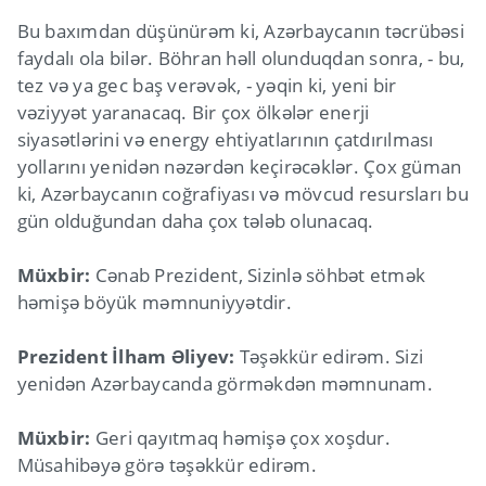
Bu baxımdan düşünürəm ki, Azərbaycanın təcrübəsi
faydalı ola bilər. Böhran həll olunduqdan sonra, - bu,
tez və ya gec baş verəvək, - yəqin ki, yeni bir
vəziyyət yaranacaq. Bir çox ölkələr enerji
siyasətlərini və energy ehtiyatlarının çatdırılması
yollarını yenidən nəzərdən keçirəcəklər. Çox güman
ki, Azərbaycanın coğrafiyası və mövcud resursları bu
gün olduğundan daha çox tələb olunacaq.
Müxbir:
Cənab Prezident, Sizinlə söhbət etmək
həmişə böyük məmnuniyyətdir.
Prezident İlham Əliyev:
Təşəkkür edirəm. Sizi
yenidən Azərbaycanda görməkdən məmnunam.
Müxbir:
Geri qayıtmaq həmişə çox xoşdur.
Müsahibəyə görə təşəkkür edirəm.