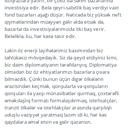
istiqrazlara yatırır, bir çoxu isə səhm bazarlarına
investisiya edir. Belə qeyri-sabitlik baş verdiyi vaxt
fond bazarları aşağı düşür. Nəticədə biz yüksək neft
qiymətlərindən müəyyən gəlir əldə etsək də,
bazarlarda investisiyalarımızda itki baş verir.
Beləliklə, bu, hər kəsə təsir edir.
Lakin öz enerji layihələrimiz baxımından biz
təhlükəsiz mövqedəyik. Siz də qeyd etdiyiniz kimi,
biz daim diplomatiyanın tərəfdarıyıq. Diplomatiya
olmadan biz öz ehtiyatlarımızı bazarlara çıxara
bilməzdik. Çünki bunun üçün digər ölkələrin
ərazisindən keçmək, qonşularla və qonşuların
qonşuları ilə yaxşı münasibətlər qurmaq, çoxtərəfli
əməkdaşlıq formatı formalaşdırmaq, istehsalçılar,
tranzit ölkələr və istehlakçılar arasında qarşılıqlı
uduşlu vəziyyət yaratmaq lazım idi ki, hər kəs
qaydalara əməl etsin və gəlir qazansın.