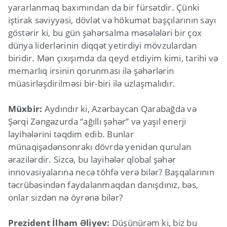
yararlanmaq baxımından da bir fürsətdir. Çünki
iştirak səviyyəsi, dövlət və hökumət başçılarının sayı
göstərir ki, bu gün şəhərsalma məsələləri bir çox
dünya liderlərinin diqqət yetirdiyi mövzulardan
biridir. Mən çıxışımda da qeyd etdiyim kimi, tarihi və
memarlıq irsinin qorunması ilə şəhərlərin
müasirləşdirilməsi bir-biri ilə uzlaşmalıdır.
Müxbir:
Aydındır ki, Azərbaycan Qarabağda və
Şərqi Zəngəzurda “ağıllı şəhər” və yaşıl enerji
layihələrini təqdim edib. Bunlar
münaqişədənsonrakı dövrdə yenidən qurulan
ərazilərdir. Sizcə, bu layihələr qlobal şəhər
innovasiyalarına necə töhfə verə bilər? Başqalarının
təcrübəsindən faydalanmaqdan danışdınız, bəs,
onlar sizdən nə öyrənə bilər?
Prezident İlham Əliyev:
Düşünürəm ki, biz bu