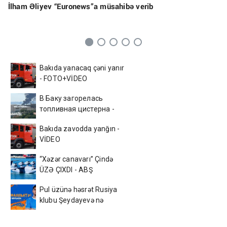
İlham Əliyev “Euronews”a müsahibə verib
Bakıda yanacaq çəni yanır
- FOTO+VİDEO
В Баку загорелась
топливная цистерна -
ВИДЕО
Bakıda zavodda yanğın -
VİDEO
“Xəzər canavarı” Çində
ÜZƏ ÇIXDI - ABŞ
kəşfiyyatı ŞOKDA
Pul üzünə həsrət Rusiya
klubu Şeydayevə nə
verəcək?