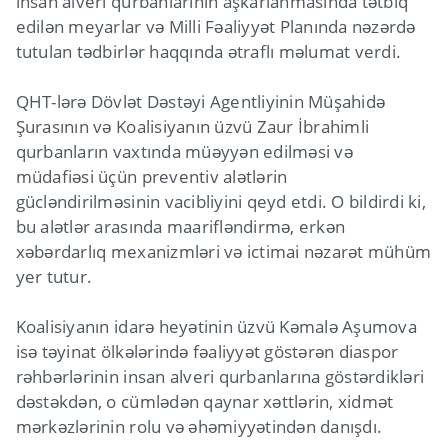
insan alveri qurbanlarının aşkarlanmasında tətbiq
edilən meyarlar və Milli Fəaliyyət Planında nəzərdə
tutulan tədbirlər haqqında ətraflı məlumat verdi.
QHT-lərə Dövlət Dəstəyi Agentliyinin Müşahidə
Şurasının və Koalisiyanın üzvü Zaur İbrahimli
qurbanların vaxtında müəyyən edilməsi və
müdafiəsi üçün preventiv alətlərin
gücləndirilməsinin vacibliyini qeyd etdi. O bildirdi ki,
bu alətlər arasında maarifləndirmə, erkən
xəbərdarlıq mexanizmləri və ictimai nəzarət mühüm
yer tutur.
Koalisiyanın idarə heyətinin üzvü Kəmalə Aşumova
isə təyinat ölkələrində fəaliyyət göstərən diaspor
rəhbərlərinin insan alveri qurbanlarına göstərdikləri
dəstəkdən, o cümlədən qaynar xəttlərin, xidmət
mərkəzlərinin rolu və əhəmiyyətindən danışdı.