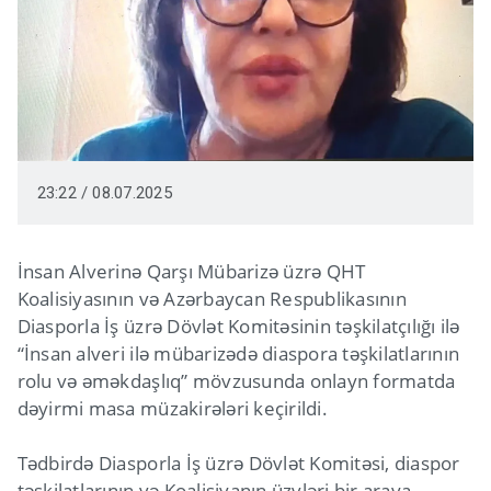
23:22 / 08.07.2025
İnsan Alverinə Qarşı Mübarizə üzrə QHT
Koalisiyasının və Azərbaycan Respublikasının
Diasporla İş üzrə Dövlət Komitəsinin təşkilatçılığı ilə
“İnsan alveri ilə mübarizədə diaspora təşkilatlarının
rolu və əməkdaşlıq” mövzusunda onlayn formatda
dəyirmi masa müzakirələri keçirildi.
Tədbirdə Diasporla İş üzrə Dövlət Komitəsi, diaspor
təşkilatlarının və Koalisiyanın üzvləri bir araya