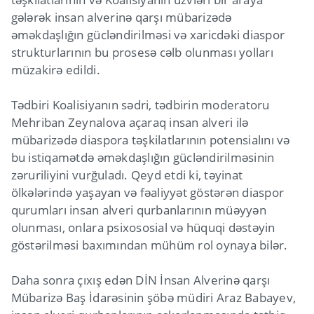
gələrək insan alverinə qarşı mübarizədə
əməkdaşlığın gücləndirilməsi və xaricdəki diaspor
strukturlarının bu prosesə cəlb olunması yolları
müzakirə edildi.
Tədbiri Koalisiyanın sədri, tədbirin moderatoru
Mehriban Zeynalova açaraq insan alveri ilə
mübarizədə diaspora təşkilatlarının potensialını və
bu istiqamətdə əməkdaşlığın gücləndirilməsinin
zəruriliyini vurğuladı. Qeyd etdi ki, təyinat
ölkələrində yaşayan və fəaliyyət göstərən diaspor
qurumları insan alveri qurbanlarının müəyyən
olunması, onlara psixososial və hüquqi dəstəyin
göstərilməsi baxımından mühüm rol oynaya bilər.
Daha sonra çıxış edən DİN İnsan Alverinə qarşı
Mübarizə Baş İdarəsinin şöbə müdiri Araz Babayev,