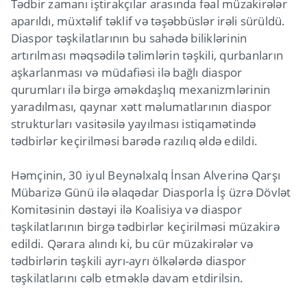
Tədbir zamanı iştirakçılar arasında fəal müzakirələr
aparıldı, müxtəlif təklif və təşəbbüslər irəli sürüldü.
Diaspor təşkilatlarının bu sahədə biliklərinin
artırılması məqsədilə təlimlərin təşkili, qurbanların
aşkarlanması və müdafiəsi ilə bağlı diaspor
qurumları ilə birgə əməkdaşlıq mexanizmlərinin
yaradılması, qaynar xətt məlumatlarının diaspor
strukturları vasitəsilə yayılması istiqamətində
tədbirlər keçirilməsi barədə razılıq əldə edildi.
Həmçinin, 30 iyul Beynəlxalq İnsan Alverinə Qarşı
Mübarizə Günü ilə əlaqədar Diasporla İş üzrə Dövlət
Komitəsinin dəstəyi ilə Koalisiya və diaspor
təşkilatlarının birgə tədbirlər keçirilməsi müzakirə
edildi. Qərara alındı ki, bu cür müzakirələr və
tədbirlərin təşkili ayrı-ayrı ölkələrdə diaspor
təşkilatlarını cəlb etməklə davam etdirilsin.