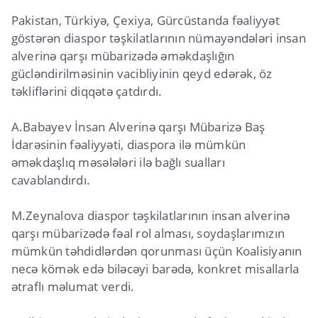
Pakistan, Türkiyə, Çexiya, Gürcüstanda fəaliyyət
göstərən diaspor təşkilatlarının nümayəndələri insan
alverinə qarşı mübarizədə əməkdaşlığın
gücləndirilməsinin vacibliyinin qeyd edərək, öz
təkliflərini diqqətə çatdırdı.
A.Babayev İnsan Alverinə qarşı Mübarizə Baş
İdarəsinin fəaliyyəti, diaspora ilə mümkün
əməkdaşlıq məsələləri ilə bağlı sualları
cavablandırdı.
M.Zeynalova diaspor təşkilatlarının insan alverinə
qarşı mübarizədə fəal rol alması, soydaşlarımızın
mümkün təhdidlərdən qorunması üçün Koalisiyanın
necə kömək edə biləcəyi barədə, konkret misallarla
ətraflı məlumat verdi.