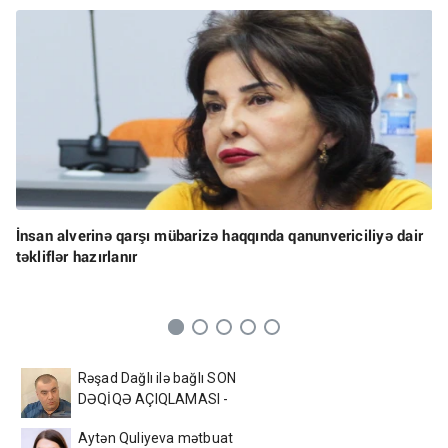
İnsan alverinə qarşı mübarizə haqqında qanunvericiliyə dair
təkliflər hazırlanır
Rəşad Dağlı ilə bağlı SON
DƏQİQƏ AÇIQLAMASI -
Azadlığa çıxır?
Aytən Quliyeva mətbuat