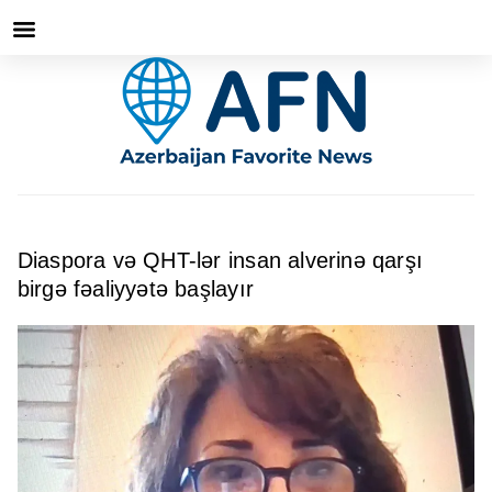
Diaspora və QHT-lər insan alverinə qarşı
birgə fəaliyyətə başlayır