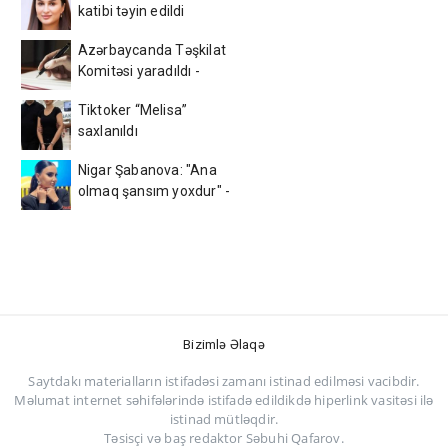
katibi təyin edildi
Azərbaycanda Təşkilat
Komitəsi yaradıldı -
SƏRƏNCAM
Tiktoker “Melisa”
saxlanıldı
Nigar Şabanova: "Ana
olmaq şansım yoxdur" -
VİDEO
Bizimlə Əlaqə
Saytdakı materialların istifadəsi zamanı istinad edilməsi vacibdir.
Məlumat internet səhifələrində istifadə edildikdə hiperlink vasitəsi ilə
istinad mütləqdir.
Təsisçi və baş redaktor Səbuhi Qafarov.