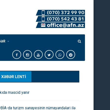
GƏR
XƏBƏR LENTİ
kıda məscid yanır
BİA-da turizm sənayesinin nümayəndələri ilə