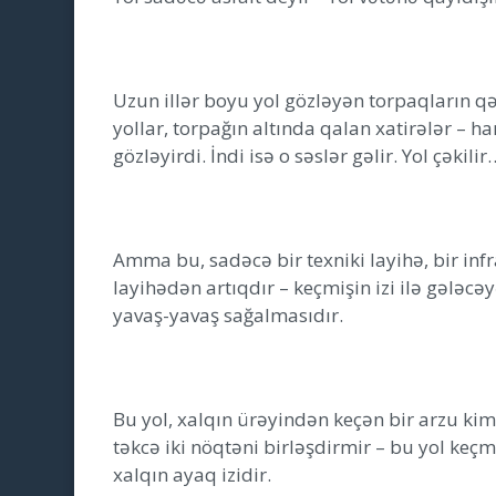
Uzun illər boyu yol gözləyən torpaqların q
yollar, torpağın altında qalan xatirələr – h
gözləyirdi. İndi isə o səslər gəlir. Yol çəkilir
Amma bu, sadəcə bir texniki layihə, bir infr
layihədən artıqdır – keçmişin izi ilə gələc
yavaş-yavaş sağalmasıdır.
Bu yol, xalqın ürəyindən keçən bir arzu kim
təkcə iki nöqtəni birləşdirmir – bu yol keç
xalqın ayaq izidir.