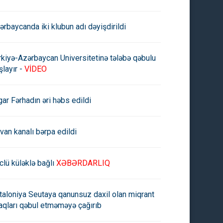
ərbaycanda iki klubun adı dəyişdirildi
rkiyə-Azərbaycan Universitetinə tələbə qəbulu
şlayır -
VİDEO
gar Fərhadın əri həbs edildi
rvan kanalı bərpa edildi
clü küləklə bağlı
XƏBƏRDARLIQ
taloniya Seutaya qanunsuz daxil olan miqrant
aqları qəbul etməməyə çağırıb