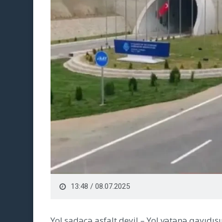
13:48 / 08.07.2025
Yol sadəcə asfalt deyil – Yol vətənə qayıdışın