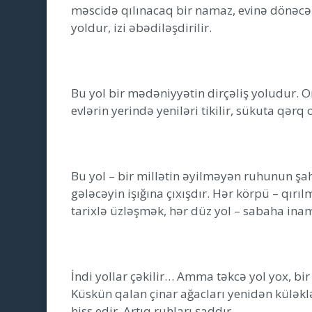
məscidə qılınacaq bir namaz, evinə dönəcək
yoldur, izi əbədiləşdirilir.
Bu yol bir mədəniyyətin dirçəliş yoludur. Or
evlərin yerində yeniləri tikilir, sükuta qə
Bu yol – bir millətin əyilməyən ruhunun şah
gələcəyin işığına çıxışdır. Hər körpü – qır
tarixlə üzləşmək, hər düz yol – sabaha inam
İndi yollar çəkilir… Amma təkcə yol yox, bi
Küskün qalan çinar ağacları yenidən küləklə
hiss edir. Artıq ruhları şaddır.