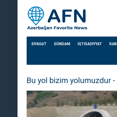
SİYASƏT
GÜNDƏM
İQTİSADİYYAT
XƏB
Bu yol bizim yolumuzdur -