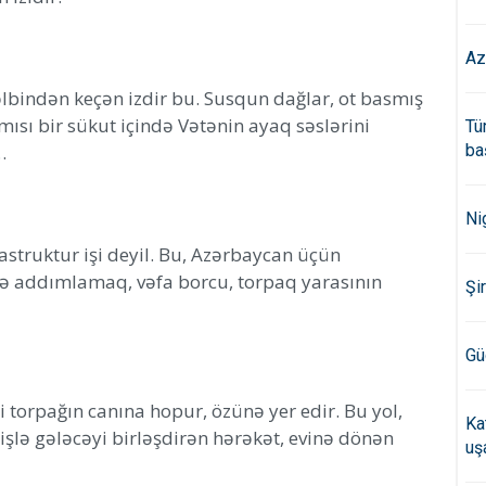
Az
əlbindən keçən izdir bu. Susqun dağlar, ot basmış
amısı bir sükut içində Vətənin ayaq səslərini
Tü
…
ba
Ni
astruktur işi deyil. Bu, Azərbaycan üçün
əyə addımlamaq, vəfa borcu, torpaq yarasının
Şi
Gü
i torpağın canına hopur, özünə yer edir. Bu yol,
Ka
mişlə gələcəyi birləşdirən hərəkət, evinə dönən
uş