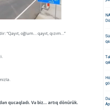
NA
Dö
dir: “Qayıt, oğlum… qayıt, qızım…”
Sü
qa
i.
Tə
qa
Hö
mizlə.
gö
Du
idən qucaqladı. Və biz… artıq dönürük.
Ap