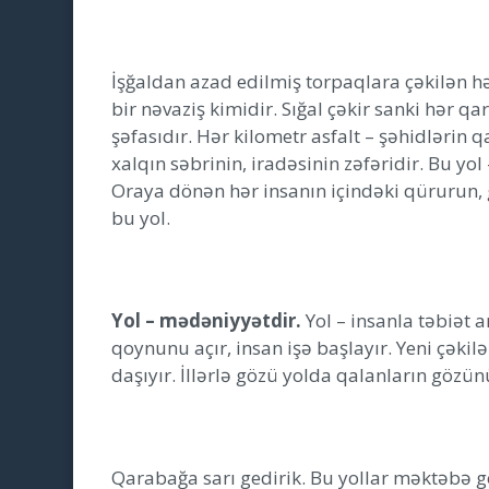
İşğaldan azad edilmiş torpaqlara çəkilən hə
bir nəvaziş kimidir. Sığal çəkir sanki hər qar
şəfasıdır. Hər kilometr asfalt – şəhidlərin 
xalqın səbrinin, iradəsinin zəfəridir. Bu yo
Oraya dönən hər insanın içindəki qürurun, 
bu yol.
Yol – mədəniyyətdir.
Yol – insanla təbiət a
qoynunu açır, insan işə başlayır. Yeni çəkilə
daşıyır. İllərlə gözü yolda qalanların gözü
Qarabağa sarı gedirik. Bu yollar məktəbə g