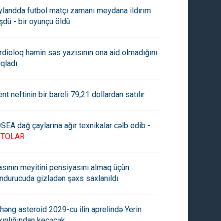
ylandda futbol matçı zamanı meydana ildırım
şdü - bir oyunçu öldü
rdioloq həmin səs yazısının ona aid olmadığını
ıqladı
ent neftinin bir bareli 79,21 dollardan satılır
SEA dağ çaylarına ağır texnikalar cəlb edib -
OTOLAR
asının meyitini pensiyasını almaq üçün
ndurucuda gizlədən şəxs saxlanıldı
həng asteroid 2029-cu ilin aprelində Yerin
xınlığından keçəcək