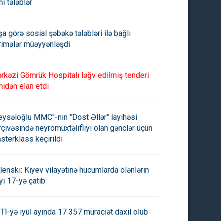
ni tələblər
şa görə sosial şəbəkə tələbləri ilə bağlı
rimələr müəyyənləşdi
rkəzi Gömrük Hospitalı ləğv edilmiş tenderi
nidən elan etdi
eysəloğlu MMC"-nin "Dost Əllər" layihəsi
rçivəsində neyromüxtəlifliyi olan gənclər üçün
sterklass keçirildi
lenski: Kiyev vilayətinə hücumlarda ölənlərin
yı 17-yə çatıb
Tİ-yə iyul ayında 17 357 müraciət daxil olub