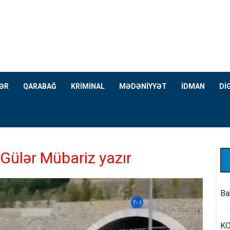
ƏR
QARABAĞ
KRİMİNAL
MƏDƏNİYYƏT
İDMAN
Dİ
Gülər Mübariz yazır
Ba
KO