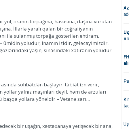
Az
ad
r yol, oranın torpağına, havasına, daşına vurulan
ışına. İllərlə yaralı qalan bir coğrafiyanın
Üç
qanı ilə sulanmış torpağa göstərilən ehtiram,
öl
l – ümidin yoludur, inamın izidir, gələcəyimizdir.
gözlərindəki yaşın, sinəsindəki xatirənin yoludur
FH
alı
Pe
rasında söhbətdən başlayır; təbiət izn verir,
n yollar yalnız maşınları deyil, həm də arzuları
nü başqa yollara yönəldir – Vətənə sarı…
Ki
tə
Uş
edəcək bir uşağın, xəstəxanaya yetişəcək bir ana,