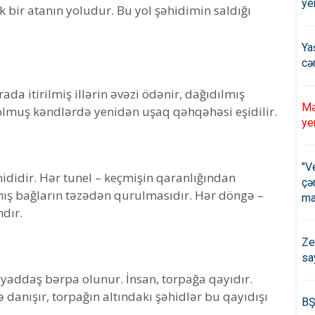
ye
 bir atanın yoludur. Bu yol şəhidimin saldığı
Ya
cə
ada itirilmiş illərin əvəzi ödənir, dağıdılmış
Mə
rq olmuş kəndlərdə yenidən uşaq qəhqəhəsi eşidilir.
ye
"V
ididir. Hər tunel – keçmişin qaranlığından
çə
ılmış bağların təzədən qurulmasıdır. Hər döngə –
ma
dır.
Ze
sa
r yaddaş bərpa olunur. İnsan, torpağa qayıdır.
 danışır, torpağın altındakı şəhidlər bu qayıdışı
BŞ