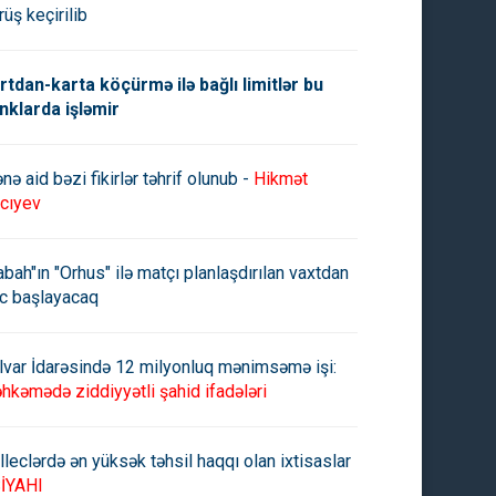
rüş keçirilib
rtdan-karta köçürmə ilə bağlı limitlər bu
nklarda işləmir
nə aid bəzi fikirlər təhrif olunub -
Hikmət
cıyev
abah"ın "Orhus" ilə matçı planlaşdırılan vaxtdan
c başlayacaq
lvar İdarəsində 12 milyonluq mənimsəmə işi:
hkəmədə ziddiyyətli şahid ifadələri
lleclərdə ən yüksək təhsil haqqı olan ixtisaslar
İYAHI