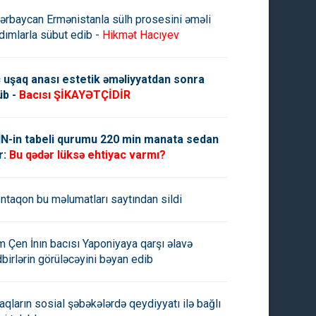
ərbaycan Ermənistanla sülh prosesini əməli
dımlarla sübut edib -
Hikmət Hacıyev
 uşaq anası estetik əməliyyatdan sonra
üb -
Bacısı ŞİKAYƏTÇİDİR
N-in tabeli qurumu 220 min manata sedan
r:
Bu qədər lüksə ehtiyac varmı?
ntaqon bu məlumatları saytından sildi
m Çen İnın bacısı Yaponiyaya qarşı əlavə
dbirlərin görüləcəyini bəyan edib
aqların sosial şəbəkələrdə qeydiyyatı ilə bağlı