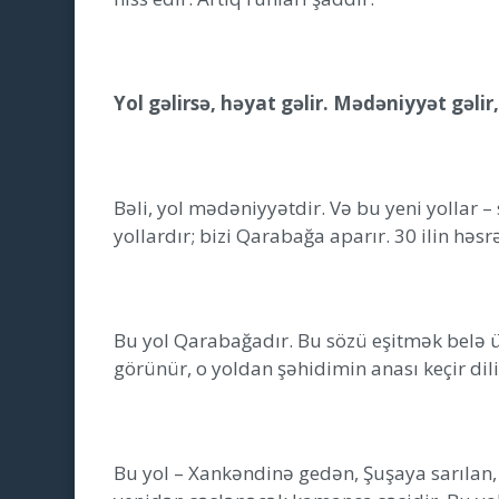
Yol gəlirsə, həyat gəlir. Mədəniyyət gəlir, 
Bəli, yol mədəniyyətdir. Və bu yeni yollar
yollardır; bizi Qarabağa aparır. 30 ilin həsr
Bu yol Qarabağadır. Bu sözü eşitmək belə ür
görünür, o yoldan şəhidimin anası keçir di
Bu yol – Xankəndinə gedən, Şuşaya sarılan,