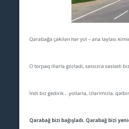
Qarabağa çəkilən hər yol – ana laylası kimi
O torpaq illərlə gözlədi, səssizcə səslədi biz
İndi biz gedirik… yollarla, izlərimizlə, qəlbi
Qarabağ bizi bağışladı. Qarabağ bizi yen