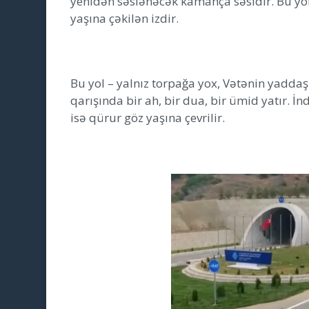
yenidən səslənəcək kamança səsidir. Bu yol 
yaşına çəkilən izdir.
Bu yol – yalnız torpağa yox, Vətənin yadda
qarışında bir ah, bir dua, bir ümid yatır. İn
isə qürur göz yaşına çevrilir.