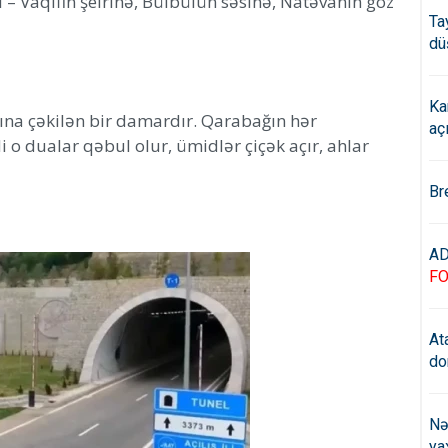
– Vaqifin şeirinə, Bülbülün səsinə, Natəvanın göz
Ta
dü
Ka
şına çəkilən bir damardır. Qarabağın hər
aç
di o dualar qəbul olur, ümidlər çiçək açır, ahlar
Br
AD
F
At
do
Nə
ya