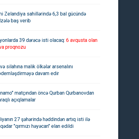
ni Zelandiya sahillərində 6,3 bal gücündə
lzələ baş verib
yonlarda 39 dərəcə isti olacaq:
6 avqusta olan
va proqnozu
və silahına malik ölkələr arsenalını
dernləşdirməyə davam edir
inamo" matçından öncə Qurban Qurbanovdan
raqlı açıqlamalar
aliyanın 27 şəhərində həddindən artıq isti ilə
aqədar "qırmızı həyəcan" elan edildi