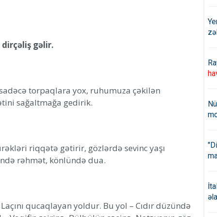
Ye
zə
dirçəliş gəlir.
Ra
ha
 – sadəcə torpaqlara yox, ruhumuza çəkilən
ətini sağaltmağa gedirik.
Nü
mo
"D
əkləri riqqətə gətirir, gözlərdə sevinc yaşı
ma
lində rəhmət, könlündə dua.
İt
əl
 Laçını qucaqlayan yoldur. Bu yol – Cıdır düzündə