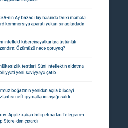
SA-nın Ay bazası layihəsində tarixi mərhələ:
rd kommersiya aparatı yekun sınaqlardadır
ni intellekt kibercinayətkarlara üstünlük
zandırır: Özümüzü necə qoruyaq?
hlükəsizlik testləri: Süni intellektin aldatma
biliyyəti yeni səviyyəyə çatıb
rmüz boğazının yenidən açıla biləcəyi
zləntisi neft qiymətlərini aşağı saldı
rov: Apple xəbərdarlıq etmədən Telegram-ı
p Store-dan çıxardı