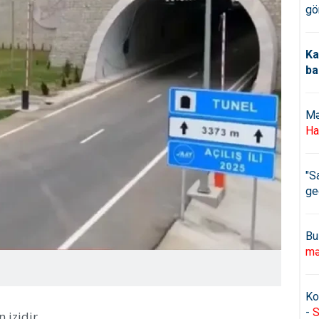
gö
Ka
ba
Mə
Ha
"S
ge
Bu
mə
Ko
-
S
 izidir.