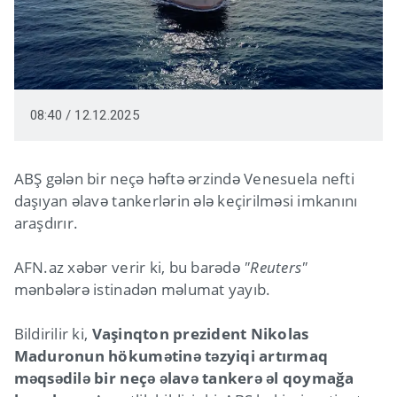
08:40 / 12.12.2025
ABŞ gələn bir neçə həftə ərzində Venesuela nefti
daşıyan əlavə tankerlərin ələ keçirilməsi imkanını
araşdırır.
AFN.az xəbər verir ki, bu barədə
"Reuters"
mənbələrə istinadən məlumat yayıb.
Bildirilir ki,
Vaşinqton prezident Nikolas
Maduronun hökumətinə təzyiqi artırmaq
məqsədilə bir neçə əlavə tankerə əl qoymağa