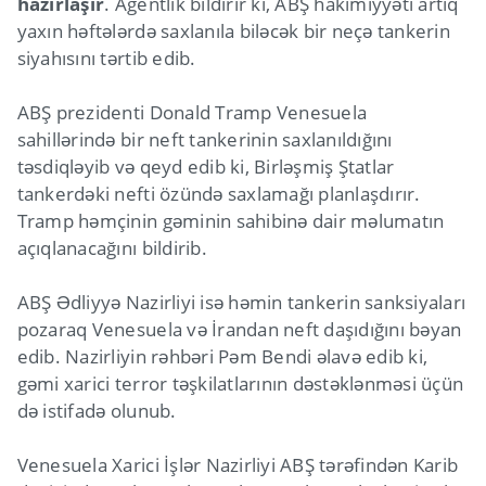
hazırlaşır
. Agentlik bildirir ki, ABŞ hakimiyyəti artıq
yaxın həftələrdə saxlanıla biləcək bir neçə tankerin
siyahısını tərtib edib.
ABŞ prezidenti Donald Tramp Venesuela
sahillərində bir neft tankerinin saxlanıldığını
təsdiqləyib və qeyd edib ki, Birləşmiş Ştatlar
tankerdəki nefti özündə saxlamağı planlaşdırır.
Tramp həmçinin gəminin sahibinə dair məlumatın
açıqlanacağını bildirib.
ABŞ Ədliyyə Nazirliyi isə həmin tankerin sanksiyaları
pozaraq Venesuela və İrandan neft daşıdığını bəyan
edib. Nazirliyin rəhbəri Pəm Bendi əlavə edib ki,
gəmi xarici terror təşkilatlarının dəstəklənməsi üçün
də istifadə olunub.
Venesuela Xarici İşlər Nazirliyi ABŞ tərəfindən Karib