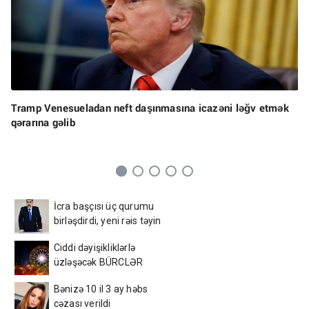
Tramp Venesueladan neft daşınmasına icazəni ləğv etmək
qərarına gəlib
İcra başçısı üç qurumu
birləşdirdi, yeni rəis təyin
etdi - FOTO
Ciddi dəyişikliklərlə
üzləşəcək BÜRCLƏR
Bənizə 10 il 3 ay həbs
cəzası verildi