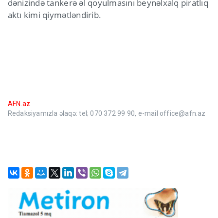
dənizində tankerə əl qoyulmasını beynəlxalq piratlıq
aktı kimi qiymətləndirib.
AFN.az
Redaksiyamızla əlaqə: tel; 070 372 99 90, e-mail office@afn.az